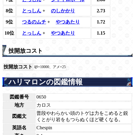
8位
とっしん
+
のしかかり
2.73
9位
つるのムチ
+
やつあたり
1.72
10位
とっしん
+
やつあたり
1.15
技開放コスト
技開放コスト
砂×10000、アメ×25
ハリマロンの図鑑情報
図鑑番号
0650
地方
カロス
普段やわらかい頭のトゲは力をこめると鋭
図鑑文
くとがり岩をもつらぬくほど硬くなる。
英語名
Chespin