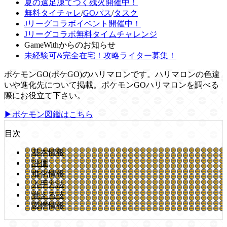
夏の遠足凍てつく残火開催中！
無料タイチャレ
/
GOパス
/
タスク
Jリーグコラボイベント開催中！
Jリーグコラボ無料タイムチャレンジ
GameWithからのお知らせ
未経験可&完全在宅！攻略ライター募集！
ポケモンGO(ポケGO)のハリマロンです。ハリマロンの色違
いや進化先について掲載。ポケモンGOハリマロンを調べる
際にお役立て下さい。
▶ポケモン図鑑はこちら
目次
基本情報
評価
進化情報
入手方法
覚える技
図鑑情報