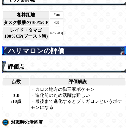
相棒距離
3km
タスク報酬の100%CP
469
レイド・タマゴ
626(783)
100%CP(ブースト時)
ハリマロンの評価
評価点
点数
評価解説
・カロス地方の御三家ポケモン
3.0
・進化前のため活躍は難しい
/10点
・最後まで進化するとブリガロンというポケ
モンになる
対戦時の活躍度