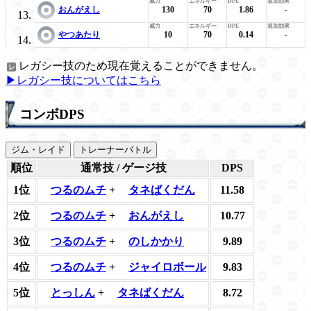
おんがえし
130
70
1.86
-
やつあたり
10
70
0.14
-
レガシー技のため現在覚えることができません。
▶レガシー技についてはこちら
コンボDPS
ジム・レイド
トレーナーバトル
順位
通常技 / ゲージ技
DPS
1位
つるのムチ
+
タネばくだん
11.58
2位
つるのムチ
+
おんがえし
10.77
3位
つるのムチ
+
のしかかり
9.89
4位
つるのムチ
+
ジャイロボール
9.83
5位
とっしん
+
タネばくだん
8.72