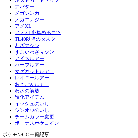
ポストカードブック
アバター
メガシンカ
メガエナジー
アメXL
アメXLを集めるコツ
TL40以降のタスク
わざマシン
すごいわざマシン
アイスルアー
ハーブルアー
マグネットルアー
レイニールアー
おうごんルアー
わざの解放
進化アイテム
イッシュのいし
シンオウのいし
チームカラー変更
ボーナスポケコイン
ポケモンGO一覧記事