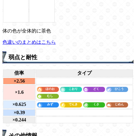
体の色が全体的に茶色
色違いのまとめはこちら
弱点と耐性
倍率
タイプ
×2.56
×1.6
×0.625
×0.39
×0.244
その他情報