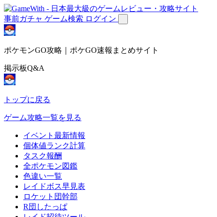
事前ガチャ
ゲーム検索
ログイン
ポケモンGO攻略｜ポケGO速報まとめサイト
掲示板Q&A
トップに戻る
ゲーム攻略一覧を見る
イベント最新情報
個体値ランク計算
タスク報酬
全ポケモン図鑑
色違い一覧
レイドボス早見表
ロケット団幹部
R団したっぱ
レイド招待ツール