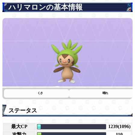
ハリマロンの基本情報
くさ
晴れ
ステータス
最大CP
1239(1096)
攻撃力
110