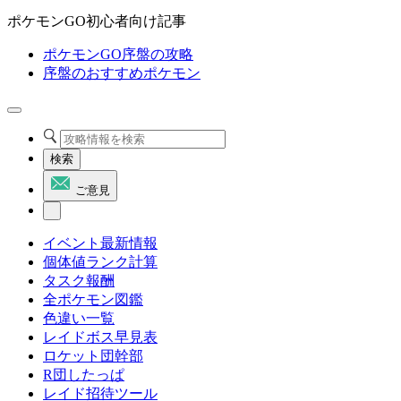
ポケモンGO初心者向け記事
ポケモンGO序盤の攻略
序盤のおすすめポケモン
検索
ご意見
イベント最新情報
個体値ランク計算
タスク報酬
全ポケモン図鑑
色違い一覧
レイドボス早見表
ロケット団幹部
R団したっぱ
レイド招待ツール