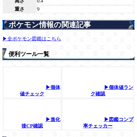
高さ
0.4
重さ
9
ポケモン情報の関連記事
▶全ポケモン図鑑はこちら
便利ツール一覧
▶個体
▶個体値ラン
値チェック
ク確認
▶進化
▶図鑑コンプ
後CP確認
率チェッカー