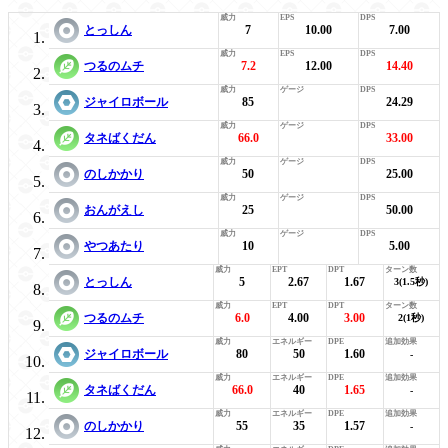
とっしん
7
10.00
7.00
つるのムチ
7.2
12.00
14.40
ジャイロボール
85
24.29
タネばくだん
66.0
33.00
のしかかり
50
25.00
おんがえし
25
50.00
やつあたり
10
5.00
とっしん
5
2.67
1.67
3(1.5秒)
つるのムチ
6.0
4.00
3.00
2(1秒)
ジャイロボール
80
50
1.60
-
タネばくだん
66.0
40
1.65
-
のしかかり
55
35
1.57
-