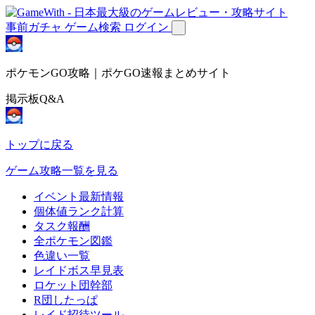
事前ガチャ
ゲーム検索
ログイン
ポケモンGO攻略｜ポケGO速報まとめサイト
掲示板Q&A
トップに戻る
ゲーム攻略一覧を見る
イベント最新情報
個体値ランク計算
タスク報酬
全ポケモン図鑑
色違い一覧
レイドボス早見表
ロケット団幹部
R団したっぱ
レイド招待ツール