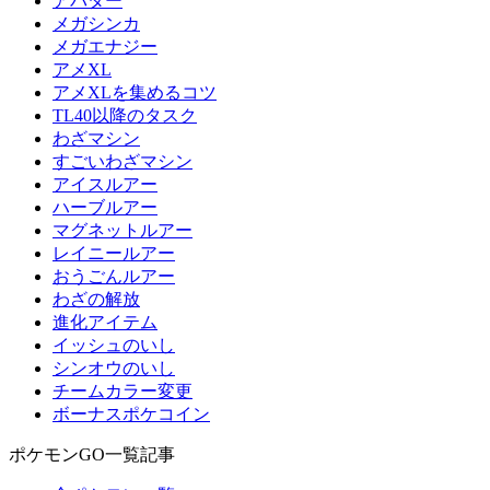
アバター
メガシンカ
メガエナジー
アメXL
アメXLを集めるコツ
TL40以降のタスク
わざマシン
すごいわざマシン
アイスルアー
ハーブルアー
マグネットルアー
レイニールアー
おうごんルアー
わざの解放
進化アイテム
イッシュのいし
シンオウのいし
チームカラー変更
ボーナスポケコイン
ポケモンGO一覧記事