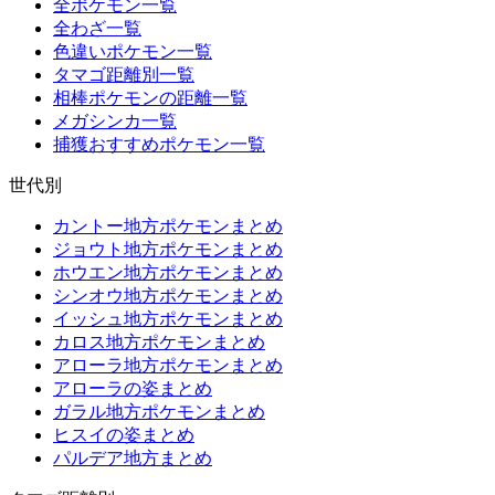
全ポケモン一覧
全わざ一覧
色違いポケモン一覧
タマゴ距離別一覧
相棒ポケモンの距離一覧
メガシンカ一覧
捕獲おすすめポケモン一覧
世代別
カントー地方ポケモンまとめ
ジョウト地方ポケモンまとめ
ホウエン地方ポケモンまとめ
シンオウ地方ポケモンまとめ
イッシュ地方ポケモンまとめ
カロス地方ポケモンまとめ
アローラ地方ポケモンまとめ
アローラの姿まとめ
ガラル地方ポケモンまとめ
ヒスイの姿まとめ
パルデア地方まとめ