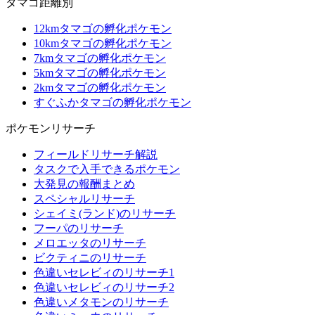
タマゴ距離別
12kmタマゴの孵化ポケモン
10kmタマゴの孵化ポケモン
7kmタマゴの孵化ポケモン
5kmタマゴの孵化ポケモン
2kmタマゴの孵化ポケモン
すぐふかタマゴの孵化ポケモン
ポケモンリサーチ
フィールドリサーチ解説
タスクで入手できるポケモン
大発見の報酬まとめ
スペシャルリサーチ
シェイミ(ランド)のリサーチ
フーパのリサーチ
メロエッタのリサーチ
ビクティニのリサーチ
色違いセレビィのリサーチ1
色違いセレビィのリサーチ2
色違いメタモンのリサーチ