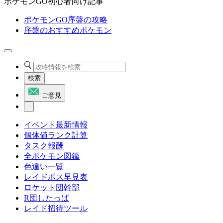
ポケモンGO初心者向け記事
ポケモンGO序盤の攻略
序盤のおすすめポケモン
検索
ご意見
イベント最新情報
個体値ランク計算
タスク報酬
全ポケモン図鑑
色違い一覧
レイドボス早見表
ロケット団幹部
R団したっぱ
レイド招待ツール