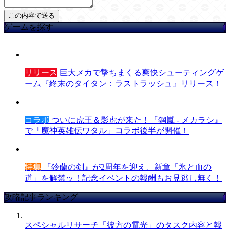
ゲームを探す
リリース
巨大メカで撃ちまくる爽快シューティングゲ
ーム『終末のタイタン：ラストラッシュ』リリース！
コラボ
ついに虎王＆影虎が来た！『鋼嵐 - メカラシ』
で「魔神英雄伝ワタル」コラボ後半が開催！
特集
『鈴蘭の剣』が2周年を迎え、新章「氷と血の
道」を解禁ッ！記念イベントの報酬もお見逃し無く！
攻略記事ランキング
スペシャルリサーチ「彼方の電光」のタスク内容と報