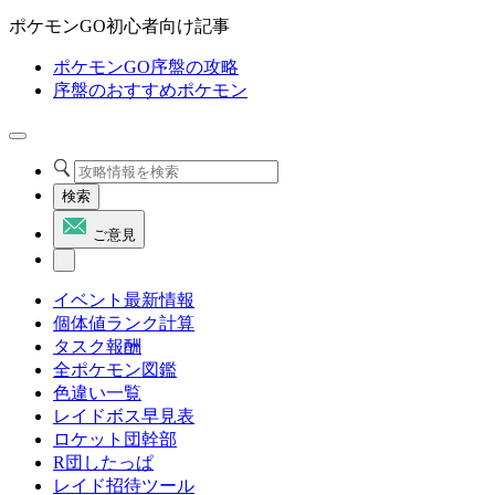
ポケモンGO初心者向け記事
ポケモンGO序盤の攻略
序盤のおすすめポケモン
検索
ご意見
イベント最新情報
個体値ランク計算
タスク報酬
全ポケモン図鑑
色違い一覧
レイドボス早見表
ロケット団幹部
R団したっぱ
レイド招待ツール