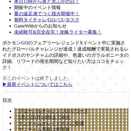
本日11時から炎と氷ふかの日！
開催中のイベント情報
夏の遠足凍てつく残火開催中！
無料タイチャレ
/
GOパス
/
タスク
GameWithからのお知らせ
未経験可&完全在宅！攻略ライター募集！
ポケモンGOのフェアリーレジェンドXイベント中に実施さ
れたグローバルチャレンジが達成！達成報酬で実装されるレ
イドボスのヤンチャムの詳細や、色違いのガラルポニータの
詳細、リワードの発生期間など知りたい方はココをチェッ
ク！
※このイベントは終了しました。
▶︎最新イベントについてはこちら
目次
グローバルチャレンジのリワード
5月17日(月)20時まで発生
ヤンチャムがレイドボスに登場
ヤンチャム系統は初実装