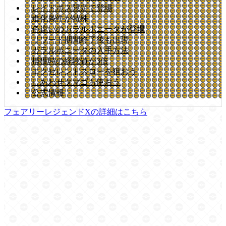
レイドボス限定で登場
進化条件が特殊
色違いのガラルポニータが登場
リワード期間終了後も出現
ガラルポニータの入手方法
捕獲時の経験値が3倍
エクセレントスローを狙おう
しあわせタマゴも使おう
公式情報
フェアリーレジェンドXの詳細はこちら