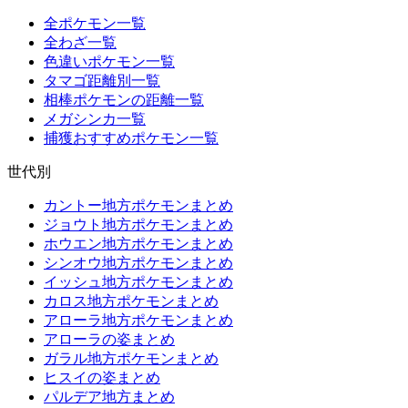
全ポケモン一覧
全わざ一覧
色違いポケモン一覧
タマゴ距離別一覧
相棒ポケモンの距離一覧
メガシンカ一覧
捕獲おすすめポケモン一覧
世代別
カントー地方ポケモンまとめ
ジョウト地方ポケモンまとめ
ホウエン地方ポケモンまとめ
シンオウ地方ポケモンまとめ
イッシュ地方ポケモンまとめ
カロス地方ポケモンまとめ
アローラ地方ポケモンまとめ
アローラの姿まとめ
ガラル地方ポケモンまとめ
ヒスイの姿まとめ
パルデア地方まとめ