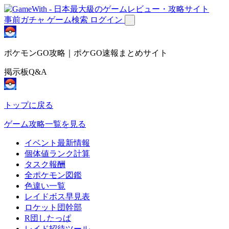
事前ガチャ
ゲーム検索
ログイン
ポケモンGO攻略｜ポケGO速報まとめサイト
掲示板Q&A
トップに戻る
ゲーム攻略一覧を見る
イベント最新情報
個体値ランク計算
タスク報酬
全ポケモン図鑑
色違い一覧
レイドボス早見表
ロケット団幹部
R団したっぱ
レイド招待ツール