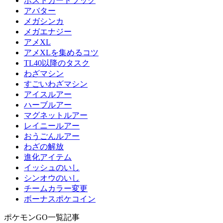
ポストカードブック
アバター
メガシンカ
メガエナジー
アメXL
アメXLを集めるコツ
TL40以降のタスク
わざマシン
すごいわざマシン
アイスルアー
ハーブルアー
マグネットルアー
レイニールアー
おうごんルアー
わざの解放
進化アイテム
イッシュのいし
シンオウのいし
チームカラー変更
ボーナスポケコイン
ポケモンGO一覧記事