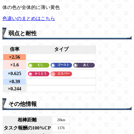
体の色が全体的に薄い黄色
色違いのまとめはこちら
弱点と耐性
倍率
タイプ
×2.56
×1.6
×0.625
×0.39
×0.244
その他情報
相棒距離
20km
タスク報酬の100%CP
1376