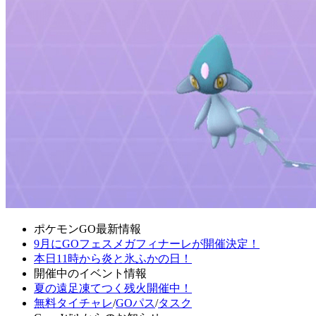
ポケモンGO最新情報
9月にGOフェスメガフィナーレが開催決定！
本日11時から炎と氷ふかの日！
開催中のイベント情報
夏の遠足凍てつく残火開催中！
無料タイチャレ
/
GOパス
/
タスク