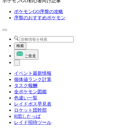
ポケモンGO初心者向け記事
ポケモンGO序盤の攻略
序盤のおすすめポケモン
検索
ご意見
イベント最新情報
個体値ランク計算
タスク報酬
全ポケモン図鑑
色違い一覧
レイドボス早見表
ロケット団幹部
R団したっぱ
レイド招待ツール