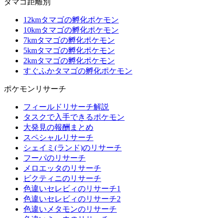
タマゴ距離別
12kmタマゴの孵化ポケモン
10kmタマゴの孵化ポケモン
7kmタマゴの孵化ポケモン
5kmタマゴの孵化ポケモン
2kmタマゴの孵化ポケモン
すぐふかタマゴの孵化ポケモン
ポケモンリサーチ
フィールドリサーチ解説
タスクで入手できるポケモン
大発見の報酬まとめ
スペシャルリサーチ
シェイミ(ランド)のリサーチ
フーパのリサーチ
メロエッタのリサーチ
ビクティニのリサーチ
色違いセレビィのリサーチ1
色違いセレビィのリサーチ2
色違いメタモンのリサーチ