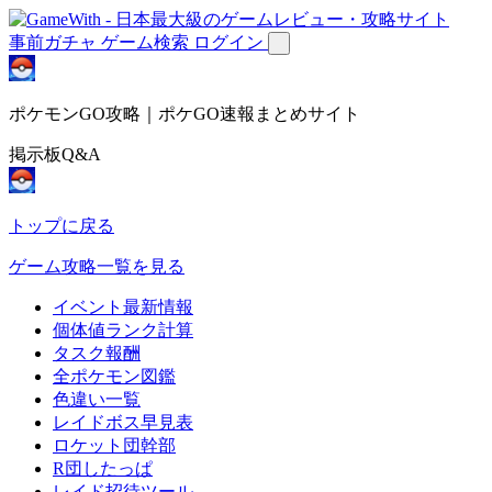
事前ガチャ
ゲーム検索
ログイン
ポケモンGO攻略｜ポケGO速報まとめサイト
掲示板Q&A
トップに戻る
ゲーム攻略一覧を見る
イベント最新情報
個体値ランク計算
タスク報酬
全ポケモン図鑑
色違い一覧
レイドボス早見表
ロケット団幹部
R団したっぱ
レイド招待ツール