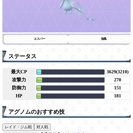
エスパー
強風
ステータス
最大CP
3629(3210)
攻撃力
270
防御力
151
HP
181
アグノムのおすすめ技
レイド・ジム戦
対人戦