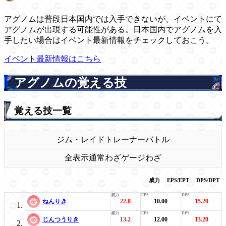
アグノムは普段日本国内では入手できないが、イベントにて
アグノムが出現する可能性がある。日本国内でアグノムを入
手したい場合はイベント最新情報をチェックしておこう。
イベント最新情報はこちら
アグノムの覚える技
覚える技一覧
ジム・レイド
トレーナーバトル
全表示
通常わざ
ゲージわざ
威力
EPS/EPT
DPS/DPT
ねんりき
22.8
10.00
15.20
じんつうりき
13.2
12.00
13.20