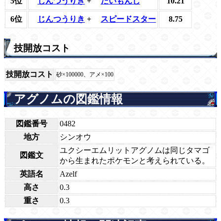
5位
じんつうりき
+
だいもんじ
10.21
6位
じんつうりき
+
スピードスター
8.75
技開放コスト
技開放コスト
砂×100000、アメ×100
アグノムの図鑑情報
図鑑番号
0482
地方
シンオウ
ユクシーエムリットアグノムは同じタマゴ
図鑑文
から生まれたポケモンと考えられている。
英語名
Azelf
高さ
0.3
重さ
0.3