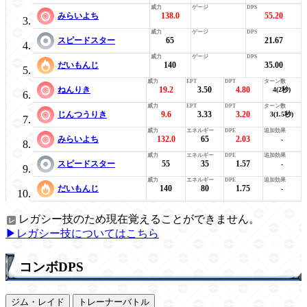
みらいよち
138.0
55.20
スピードスター
65
21.67
だいもんじ
140
35.00
ねんりき
19.2
3.50
4.80
4(2秒)
じんつうりき
9.6
3.33
3.20
3(1.5秒)
みらいよち
132.0
65
2.03
-
スピードスター
55
35
1.57
-
だいもんじ
140
80
1.75
-
レガシー技のため現在覚えることができません。
▶レガシー技についてはこちら
コンボDPS
ジム・レイド
トレーナーバトル