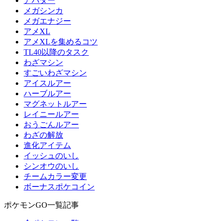
アバター
メガシンカ
メガエナジー
アメXL
アメXLを集めるコツ
TL40以降のタスク
わざマシン
すごいわざマシン
アイスルアー
ハーブルアー
マグネットルアー
レイニールアー
おうごんルアー
わざの解放
進化アイテム
イッシュのいし
シンオウのいし
チームカラー変更
ボーナスポケコイン
ポケモンGO一覧記事