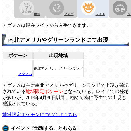
野生
タマゴ
レイド
タ
アグノムは現在レイドから入手できます。
南北アメリカやグリーンランドにて出現
ポケモン
出現地域
南北アメリカ、グリーンランド
アグノム
アグノムは主に南北アメリカやグリーンランドで出現が確認
されている
地域限定ポケモン
となっている。レイドでの登場
が多いが、2019年4月30日以降、極めて稀に野生での出現も
確認されている。
地域限定ポケモンについてはこちら
イベントで出現することもある