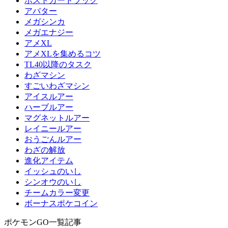
ポストカードブック
アバター
メガシンカ
メガエナジー
アメXL
アメXLを集めるコツ
TL40以降のタスク
わざマシン
すごいわざマシン
アイスルアー
ハーブルアー
マグネットルアー
レイニールアー
おうごんルアー
わざの解放
進化アイテム
イッシュのいし
シンオウのいし
チームカラー変更
ボーナスポケコイン
ポケモンGO一覧記事