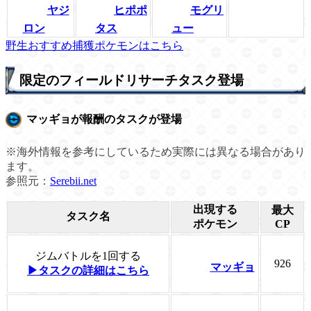
ヤジ
ヒポポ
モグリ
ロン
タス
ュー
野生おすすめ捕獲ポケモンはこちら
限定のフィールドリサーチタスク登場
マッギョが報酬のタスクが登場
※海外情報を参考にしているため実際には異なる場合があり
ます。
参照元：
Serebii.net
出現する
最大
タスク名
ポケモン
CP
ジムバトルを1回する
926
マッギョ
▶タスクの詳細はこちら