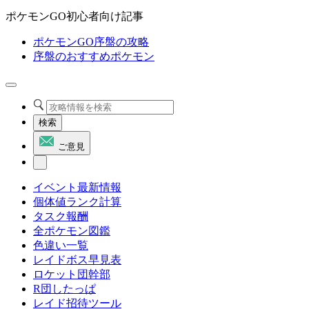
ポケモンGO初心者向け記事
ポケモンGO序盤の攻略
序盤のおすすめポケモン
検索
ご意見
イベント最新情報
個体値ランク計算
タスク報酬
全ポケモン図鑑
色違い一覧
レイドボス早見表
ロケット団幹部
R団したっぱ
レイド招待ツール