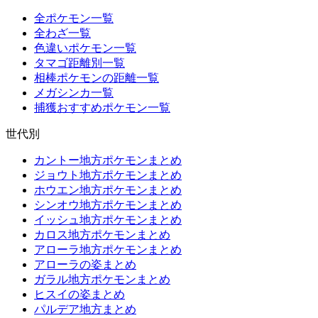
全ポケモン一覧
全わざ一覧
色違いポケモン一覧
タマゴ距離別一覧
相棒ポケモンの距離一覧
メガシンカ一覧
捕獲おすすめポケモン一覧
世代別
カントー地方ポケモンまとめ
ジョウト地方ポケモンまとめ
ホウエン地方ポケモンまとめ
シンオウ地方ポケモンまとめ
イッシュ地方ポケモンまとめ
カロス地方ポケモンまとめ
アローラ地方ポケモンまとめ
アローラの姿まとめ
ガラル地方ポケモンまとめ
ヒスイの姿まとめ
パルデア地方まとめ