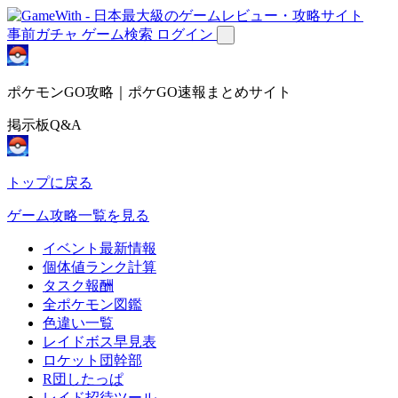
事前ガチャ
ゲーム検索
ログイン
ポケモンGO攻略｜ポケGO速報まとめサイト
掲示板Q&A
トップに戻る
ゲーム攻略一覧を見る
イベント最新情報
個体値ランク計算
タスク報酬
全ポケモン図鑑
色違い一覧
レイドボス早見表
ロケット団幹部
R団したっぱ
レイド招待ツール