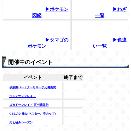
▶ポケモン
▶わざ
図鑑
一覧
▶タマゴの
▶色違
ポケモン
い一覧
開催中のイベント
イベント
終了まで
伊藤園パートナーリサーチ応募期間
ツンデツンデレイド
ズガドーンレイド(西半球限定)
GBL力と極み(マスター、春カップ)
力と極みシーズン