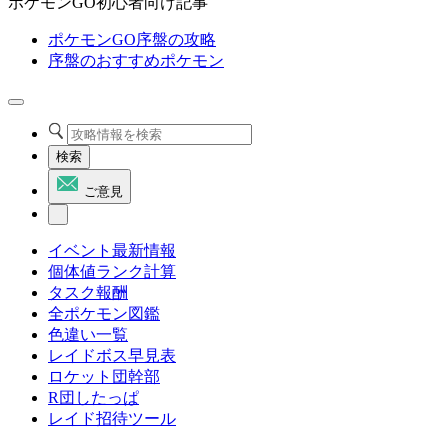
ポケモンGO初心者向け記事
ポケモンGO序盤の攻略
序盤のおすすめポケモン
検索
ご意見
イベント最新情報
個体値ランク計算
タスク報酬
全ポケモン図鑑
色違い一覧
レイドボス早見表
ロケット団幹部
R団したっぱ
レイド招待ツール