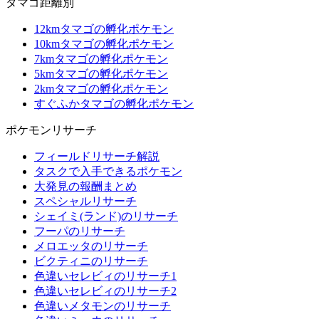
タマゴ距離別
12kmタマゴの孵化ポケモン
10kmタマゴの孵化ポケモン
7kmタマゴの孵化ポケモン
5kmタマゴの孵化ポケモン
2kmタマゴの孵化ポケモン
すぐふかタマゴの孵化ポケモン
ポケモンリサーチ
フィールドリサーチ解説
タスクで入手できるポケモン
大発見の報酬まとめ
スペシャルリサーチ
シェイミ(ランド)のリサーチ
フーパのリサーチ
メロエッタのリサーチ
ビクティニのリサーチ
色違いセレビィのリサーチ1
色違いセレビィのリサーチ2
色違いメタモンのリサーチ