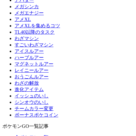
アバター
メガシンカ
メガエナジー
アメXL
アメXLを集めるコツ
TL40以降のタスク
わざマシン
すごいわざマシン
アイスルアー
ハーブルアー
マグネットルアー
レイニールアー
おうごんルアー
わざの解放
進化アイテム
イッシュのいし
シンオウのいし
チームカラー変更
ボーナスポケコイン
ポケモンGO一覧記事