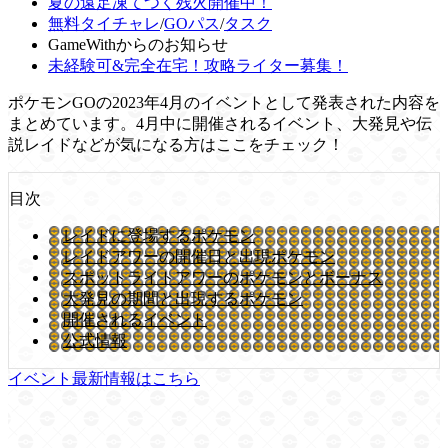
夏の遠足凍てつく残火開催中！
無料タイチャレ
/
GOパス
/
タスク
GameWithからのお知らせ
未経験可&完全在宅！攻略ライター募集！
ポケモンGOの2023年4月のイベントとして発表された内容を
まとめています。4月中に開催されるイベント、大発見や伝
説レイドなどが気になる方はここをチェック！
目次
レイドに登場するポケモン
レイドアワーの開催日と出現ポケモン
スポットライトアワーのポケモンとボーナス
大発見の期間と出現するポケモン
開催されるイベント
公式情報
イベント最新情報はこちら