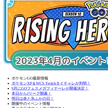
ポケモンGO最新情報
ポケモンXP＆WCS Twitchタイチャレが判明！
9月にGOフェスメガフィナーレが開催決定！
本日からJリーグ開幕！
明日は炎と氷ふかの日！
開催中のイベント情報