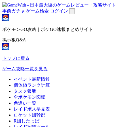
事前ガチャ
ゲーム検索
ログイン
ポケモンGO攻略｜ポケGO速報まとめサイト
掲示板Q&A
トップに戻る
ゲーム攻略一覧を見る
イベント最新情報
個体値ランク計算
タスク報酬
全ポケモン図鑑
色違い一覧
レイドボス早見表
ロケット団幹部
R団したっぱ
レイド招待ツール