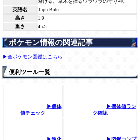
避ける。草木を操るウラウラの守り神。
英語名
Tapu Bulu
高さ
1.9
重さ
45.5
ポケモン情報の関連記事
▶全ポケモン図鑑はこちら
便利ツール一覧
▶個体
▶個体値ラン
値チェック
ク確認
▶進化
▶図鑑コンプ