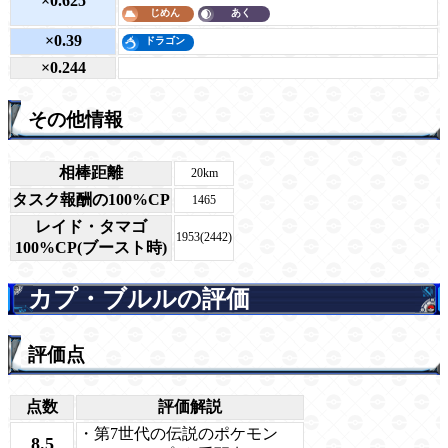
×0.625
×0.39
×0.244
その他情報
相棒距離
20km
タスク報酬の100%CP
1465
レイド・タマゴ
1953(2442)
100%CP(ブースト時)
カプ・ブルルの評価
評価点
点数
評価解説
・第7世代の伝説のポケモン
8.5