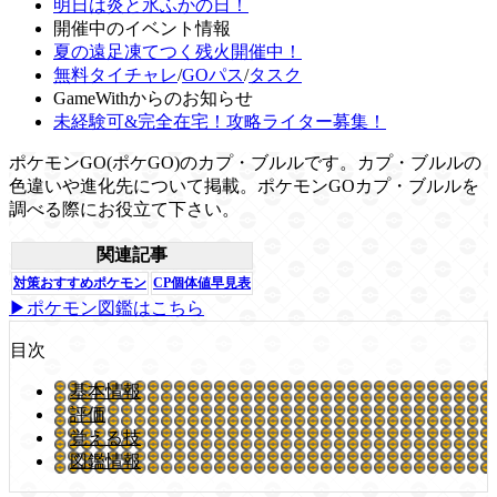
明日は炎と氷ふかの日！
開催中のイベント情報
夏の遠足凍てつく残火開催中！
無料タイチャレ
/
GOパス
/
タスク
GameWithからのお知らせ
未経験可&完全在宅！攻略ライター募集！
ポケモンGO(ポケGO)のカプ・ブルルです。カプ・ブルルの
色違いや進化先について掲載。ポケモンGOカプ・ブルルを
調べる際にお役立て下さい。
関連記事
対策おすすめポケモン
CP個体値早見表
▶ポケモン図鑑はこちら
目次
基本情報
評価
覚える技
図鑑情報