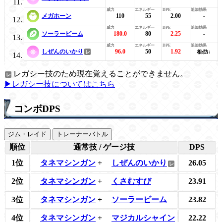
メガホーン
110
55
2.00
-
ソーラービーム
180.0
80
2.25
-
しぜんのいかり
96.0
50
1.92
相:防↓
レガシー技のため現在覚えることができません。
▶レガシー技についてはこちら
コンボDPS
ジム・レイド
トレーナーバトル
順位
通常技 / ゲージ技
DPS
1位
タネマシンガン
+
しぜんのいかり
26.05
2位
タネマシンガン
+
くさむすび
23.91
3位
タネマシンガン
+
ソーラービーム
23.82
4位
タネマシンガン
+
マジカルシャイン
22.22