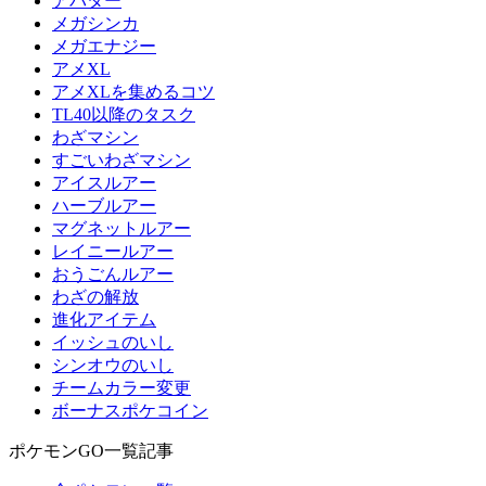
アバター
メガシンカ
メガエナジー
アメXL
アメXLを集めるコツ
TL40以降のタスク
わざマシン
すごいわざマシン
アイスルアー
ハーブルアー
マグネットルアー
レイニールアー
おうごんルアー
わざの解放
進化アイテム
イッシュのいし
シンオウのいし
チームカラー変更
ボーナスポケコイン
ポケモンGO一覧記事