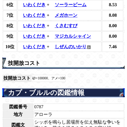
6位
いわくだき
+
ソーラービーム
8.53
7位
いわくだき
+
メガホーン
8.08
8位
いわくだき
+
くさむすび
8.00
9位
いわくだき
+
マジカルシャイン
8.00
10位
いわくだき
+
しぜんのいかり
7.46
技開放コスト
技開放コスト
砂×100000、アメ×100
カプ・ブルルの図鑑情報
図鑑番号
0787
地方
アローラ
シッポを鳴らし居場所を伝え無駄な争いを
図鑑文