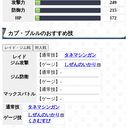
攻撃力
249
防御力
215
HP
172
カプ・ブルルのおすすめ技
レイド・ジム戦
対人戦
【通常技】
タネマシンガン
レイド
ジム攻撃
【ゲージ】
しぜんのいかり
【通常技】-
ジム防衛
【ゲージ】-
【通常技】-
マックスバトル
【ゲージ】-
通常技
タネマシンガン
しぜんのいかり
ゲージ技
くさむすび