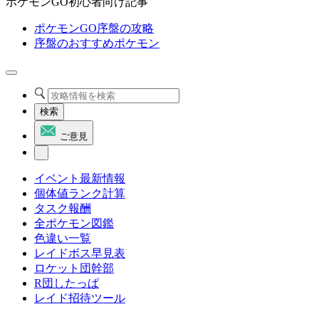
ポケモンGO初心者向け記事
ポケモンGO序盤の攻略
序盤のおすすめポケモン
検索
ご意見
イベント最新情報
個体値ランク計算
タスク報酬
全ポケモン図鑑
色違い一覧
レイドボス早見表
ロケット団幹部
R団したっぱ
レイド招待ツール