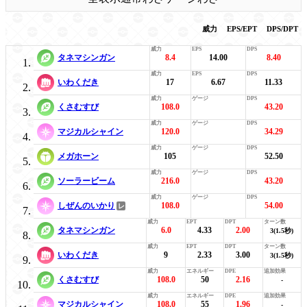
威力
EPS/EPT
DPS/DPT
タネマシンガン
8.4
14.00
8.40
いわくだき
17
6.67
11.33
くさむすび
108.0
43.20
マジカルシャイン
120.0
34.29
メガホーン
105
52.50
ソーラービーム
216.0
43.20
しぜんのいかり
108.0
54.00
タネマシンガン
6.0
4.33
2.00
3(1.5秒)
いわくだき
9
2.33
3.00
3(1.5秒)
くさむすび
108.0
50
2.16
-
マジカルシャイン
108.0
55
1.96
-