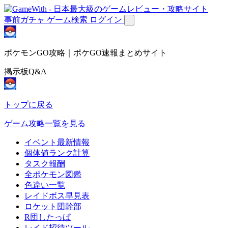
事前ガチャ
ゲーム検索
ログイン
ポケモンGO攻略｜ポケGO速報まとめサイト
掲示板Q&A
トップに戻る
ゲーム攻略一覧を見る
イベント最新情報
個体値ランク計算
タスク報酬
全ポケモン図鑑
色違い一覧
レイドボス早見表
ロケット団幹部
R団したっぱ
レイド招待ツール