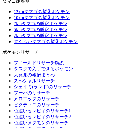
タマゴ距離別
12kmタマゴの孵化ポケモン
10kmタマゴの孵化ポケモン
7kmタマゴの孵化ポケモン
5kmタマゴの孵化ポケモン
2kmタマゴの孵化ポケモン
すぐふかタマゴの孵化ポケモン
ポケモンリサーチ
フィールドリサーチ解説
タスクで入手できるポケモン
大発見の報酬まとめ
スペシャルリサーチ
シェイミ(ランド)のリサーチ
フーパのリサーチ
メロエッタのリサーチ
ビクティニのリサーチ
色違いセレビィのリサーチ1
色違いセレビィのリサーチ2
色違いメタモンのリサーチ