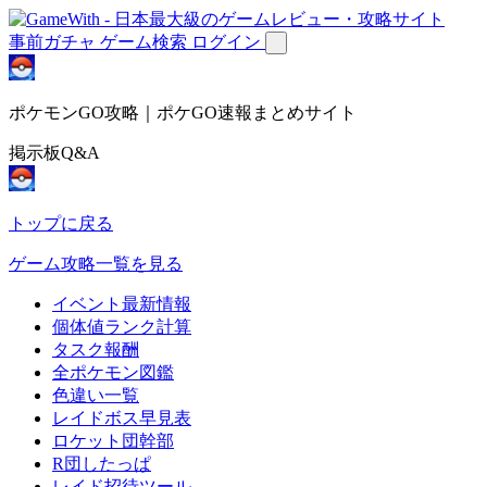
事前ガチャ
ゲーム検索
ログイン
ポケモンGO攻略｜ポケGO速報まとめサイト
掲示板Q&A
トップに戻る
ゲーム攻略一覧を見る
イベント最新情報
個体値ランク計算
タスク報酬
全ポケモン図鑑
色違い一覧
レイドボス早見表
ロケット団幹部
R団したっぱ
レイド招待ツール