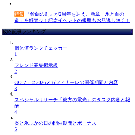
特集
『鈴蘭の剣』が2周年を迎え、新章「氷と血の
道」を解禁ッ！記念イベントの報酬もお見逃し無く！
攻略記事ランキング
個体値ランクチェッカー
1
フレンド募集掲示板
2
GOフェス2026メガフィナーレの開催期間と内容
3
スペシャルリサーチ「彼方の電光」のタスク内容と報
酬
4
炎と氷ふかの日の開催期間とボーナス
5