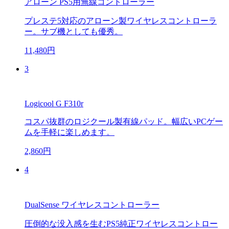
アローン PS5用無線コントローラー
プレステ5対応のアローン製ワイヤレスコントローラ
ー。サブ機としても優秀。
11,480円
3
Logicool G F310r
コスパ抜群のロジクール製有線パッド。幅広いPCゲー
ムを手軽に楽しめます。
2,860円
4
DualSense ワイヤレスコントローラー
圧倒的な没入感を生むPS5純正ワイヤレスコントロー