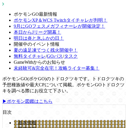
ポケモンGO最新情報
ポケモンXP＆WCS Twitchタイチャレが判明！
9月にGOフェスメガフィナーレが開催決定！
本日からJリーグ開幕！
明日は炎と氷ふかの日！
開催中のイベント情報
夏の遠足凍てつく残火開催中！
無料タイチャレ
/
GOパス
/
タスク
GameWithからのお知らせ
未経験可&完全在宅！攻略ライター募集！
ポケモンGO(ポケGO)のトドロクツキです。トドロクツキの
予想種族値や最大CPについて掲載。ポケモンGOトドロクツ
キを調べる際にお役立て下さい。
▶ポケモン図鑑はこちら
目次
基本情報