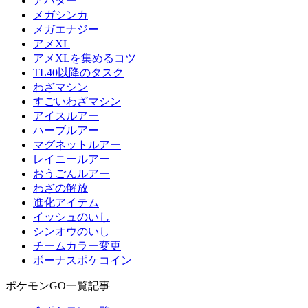
アバター
メガシンカ
メガエナジー
アメXL
アメXLを集めるコツ
TL40以降のタスク
わざマシン
すごいわざマシン
アイスルアー
ハーブルアー
マグネットルアー
レイニールアー
おうごんルアー
わざの解放
進化アイテム
イッシュのいし
シンオウのいし
チームカラー変更
ボーナスポケコイン
ポケモンGO一覧記事