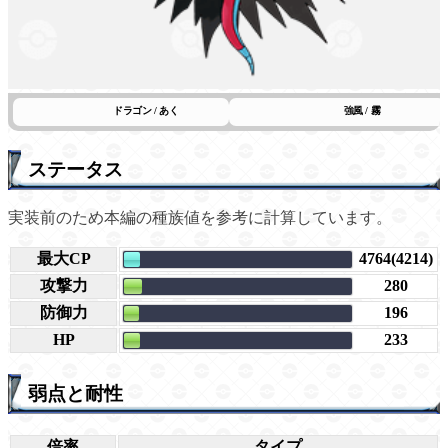
ドラゴン / あく
強風 / 霧
ステータス
実装前のため本編の種族値を参考に計算しています。
最大CP
4764(4214)
攻撃力
280
防御力
196
HP
233
弱点と耐性
倍率
タイプ