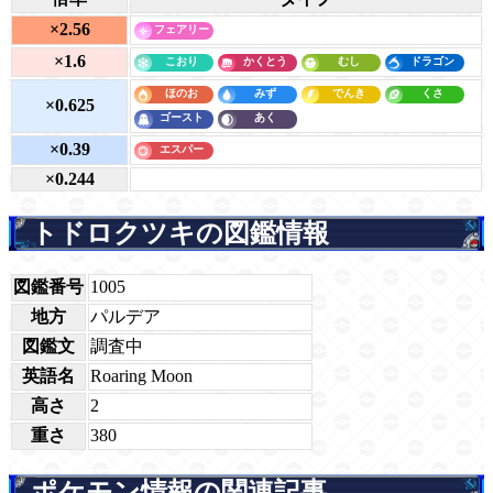
×2.56
×1.6
×0.625
×0.39
×0.244
トドロクツキの図鑑情報
図鑑番号
1005
地方
パルデア
図鑑文
調査中
英語名
Roaring Moon
高さ
2
重さ
380
ポケモン情報の関連記事