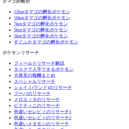
タマゴ距離別
12kmタマゴの孵化ポケモン
10kmタマゴの孵化ポケモン
7kmタマゴの孵化ポケモン
5kmタマゴの孵化ポケモン
2kmタマゴの孵化ポケモン
すぐふかタマゴの孵化ポケモン
ポケモンリサーチ
フィールドリサーチ解説
タスクで入手できるポケモン
大発見の報酬まとめ
スペシャルリサーチ
シェイミ(ランド)のリサーチ
フーパのリサーチ
メロエッタのリサーチ
ビクティニのリサーチ
色違いセレビィのリサーチ1
色違いセレビィのリサーチ2
色違いメタモンのリサーチ