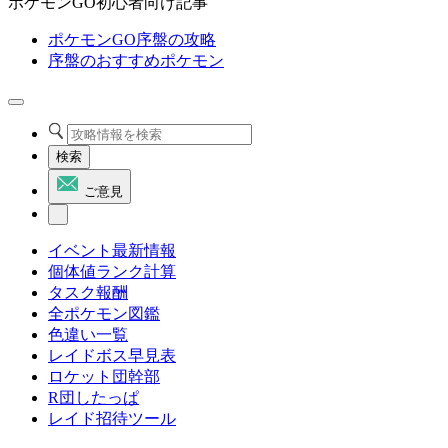
ポケモンGO初心者向け記事
ポケモンGO序盤の攻略
序盤のおすすめポケモン
検索
ご意見
イベント最新情報
個体値ランク計算
タスク報酬
全ポケモン図鑑
色違い一覧
レイドボス早見表
ロケット団幹部
R団したっぱ
レイド招待ツール