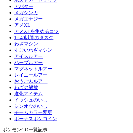
ポストカードブック
アバター
メガシンカ
メガエナジー
アメXL
アメXLを集めるコツ
TL40以降のタスク
わざマシン
すごいわざマシン
アイスルアー
ハーブルアー
マグネットルアー
レイニールアー
おうごんルアー
わざの解放
進化アイテム
イッシュのいし
シンオウのいし
チームカラー変更
ボーナスポケコイン
ポケモンGO一覧記事