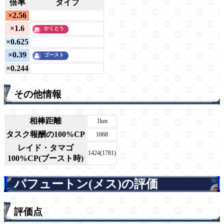
倍率
タイプ
×2.56
×1.6
×0.625
×0.39
×0.244
その他情報
相棒距離
1km
タスク報酬の100%CP
1068
レイド・タマゴ
1424(1781)
100%CP(ブースト時)
パフュートン(メス)の評価
評価点