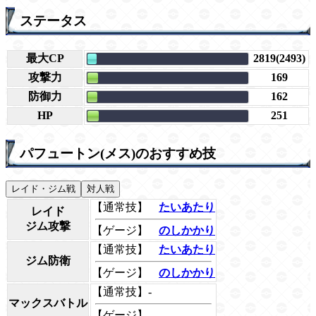
ステータス
最大CP
2819(2493)
攻撃力
169
防御力
162
HP
251
パフュートン(メス)のおすすめ技
レイド・ジム戦
対人戦
【通常技】
たいあたり
レイド
ジム攻撃
【ゲージ】
のしかかり
【通常技】
たいあたり
ジム防衛
【ゲージ】
のしかかり
【通常技】-
マックスバトル
【ゲージ】-