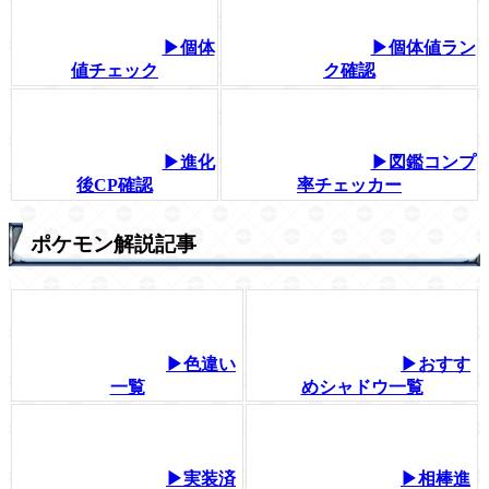
▶個体
▶個体値ラン
値チェック
ク確認
▶進化
▶図鑑コンプ
後CP確認
率チェッカー
ポケモン解説記事
▶色違い
▶おすす
一覧
めシャドウ一覧
▶実装済
▶相棒進