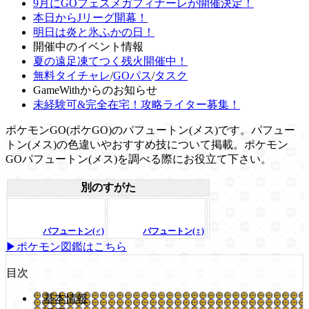
9月にGOフェスメガフィナーレが開催決定！
本日からJリーグ開幕！
明日は炎と氷ふかの日！
開催中のイベント情報
夏の遠足凍てつく残火開催中！
無料タイチャレ
/
GOパス
/
タスク
GameWithからのお知らせ
未経験可&完全在宅！攻略ライター募集！
ポケモンGO(ポケGO)のパフュートン(メス)です。パフュー
トン(メス)の色違いやおすすめ技について掲載。ポケモン
GOパフュートン(メス)を調べる際にお役立て下さい。
別のすがた
パフュートン(♂)
パフュートン(♀)
▶ポケモン図鑑はこちら
目次
基本情報