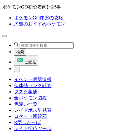
ポケモンGO初心者向け記事
ポケモンGO序盤の攻略
序盤のおすすめポケモン
検索
ご意見
イベント最新情報
個体値ランク計算
タスク報酬
全ポケモン図鑑
色違い一覧
レイドボス早見表
ロケット団幹部
R団したっぱ
レイド招待ツール