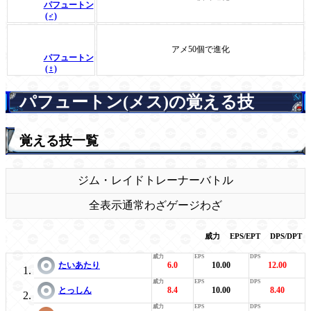
パフュートン
(♂)
アメ50個で進化
パフュートン
(♀)
パフュートン(メス)の覚える技
覚える技一覧
ジム・レイド
トレーナーバトル
全表示
通常わざ
ゲージわざ
威力
EPS/EPT
DPS/DPT
たいあたり
6.0
10.00
12.00
とっしん
8.4
10.00
8.40