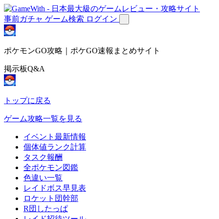
事前ガチャ
ゲーム検索
ログイン
ポケモンGO攻略｜ポケGO速報まとめサイト
掲示板Q&A
トップに戻る
ゲーム攻略一覧を見る
イベント最新情報
個体値ランク計算
タスク報酬
全ポケモン図鑑
色違い一覧
レイドボス早見表
ロケット団幹部
R団したっぱ
レイド招待ツール