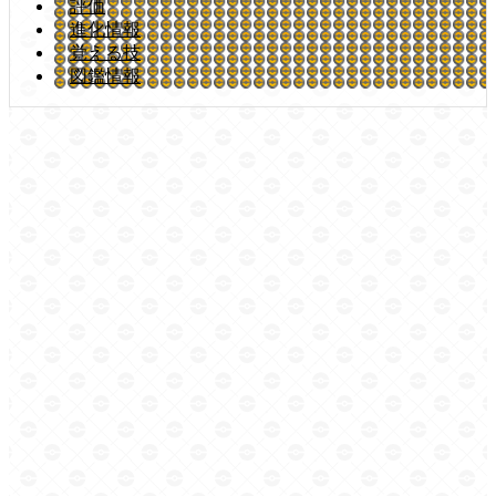
評価
進化情報
覚える技
図鑑情報