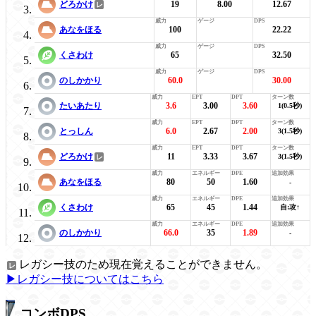
どろかけ
19
8.00
12.67
あなをほる
100
22.22
くさわけ
65
32.50
のしかかり
60.0
30.00
たいあたり
3.6
3.00
3.60
1(0.5秒)
とっしん
6.0
2.67
2.00
3(1.5秒)
どろかけ
11
3.33
3.67
3(1.5秒)
あなをほる
80
50
1.60
-
くさわけ
65
45
1.44
自:攻↑
のしかかり
66.0
35
1.89
-
レガシー技のため現在覚えることができません。
▶レガシー技についてはこちら
コンボDPS