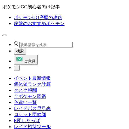
ポケモンGO初心者向け記事
ポケモンGO序盤の攻略
序盤のおすすめポケモン
検索
ご意見
イベント最新情報
個体値ランク計算
タスク報酬
全ポケモン図鑑
色違い一覧
レイドボス早見表
ロケット団幹部
R団したっぱ
レイド招待ツール