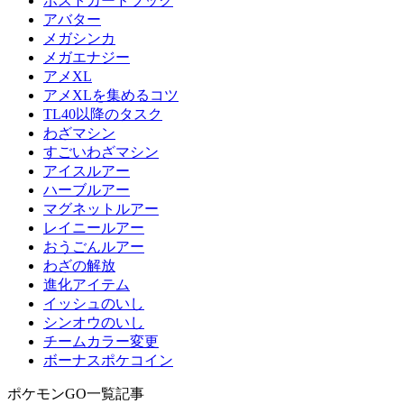
ポストカードブック
アバター
メガシンカ
メガエナジー
アメXL
アメXLを集めるコツ
TL40以降のタスク
わざマシン
すごいわざマシン
アイスルアー
ハーブルアー
マグネットルアー
レイニールアー
おうごんルアー
わざの解放
進化アイテム
イッシュのいし
シンオウのいし
チームカラー変更
ボーナスポケコイン
ポケモンGO一覧記事