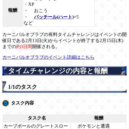
・XP
報酬
・
おこう
・
パッチール(ハート)
×5
など
カーニバルオブラブの有料タイムチャレンジはイベントの開
催日である2月13日(火)からイベントが終了する2月15日(木)
までの
約3日間
開催される。
カーニバルオブラブのイベント詳細はこちら
タイムチャレンジの内容と報酬
1/1のタスク
タスク内容
タスク名
報酬
ポケモンと遭遇
カーブボールのグレートスロー