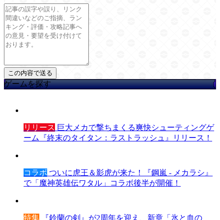
ゲームを探す
リリース
巨大メカで撃ちまくる爽快シューティングゲ
ーム『終末のタイタン：ラストラッシュ』リリース！
コラボ
ついに虎王＆影虎が来た！『鋼嵐 - メカラシ』
で「魔神英雄伝ワタル」コラボ後半が開催！
特集
『鈴蘭の剣』が2周年を迎え、新章「氷と血の