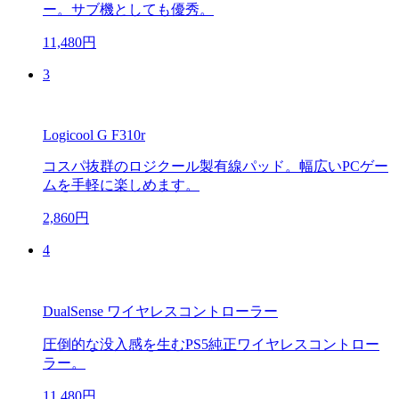
ー。サブ機としても優秀。
11,480円
3
Logicool G F310r
コスパ抜群のロジクール製有線パッド。幅広いPCゲー
ムを手軽に楽しめます。
2,860円
4
DualSense ワイヤレスコントローラー
圧倒的な没入感を生むPS5純正ワイヤレスコントロー
ラー。
11,480円