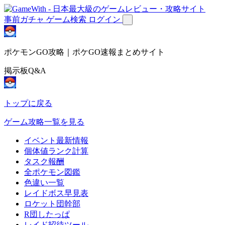
事前ガチャ
ゲーム検索
ログイン
ポケモンGO攻略｜ポケGO速報まとめサイト
掲示板Q&A
トップに戻る
ゲーム攻略一覧を見る
イベント最新情報
個体値ランク計算
タスク報酬
全ポケモン図鑑
色違い一覧
レイドボス早見表
ロケット団幹部
R団したっぱ
レイド招待ツール