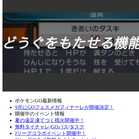
ポケモンGO最新情報
9月にGOフェスメガフィナーレが開催決定！
開催中のイベント情報
夏の遠足凍てつく残火開催中！
無料タイチャレ
/
GOパス
/
タスク
Jリーグコラボイベント開催中！