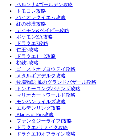
ペルソナ4ゴールデン攻略
トモコレ攻略
バイオレクイエム攻略
紅の砂漠攻略
デイモン&ベイビー攻略
ポケモンZA攻略
ドラクエ7攻略
仁王3攻略
ドラクエ1・2攻略
桃鉄2攻略
ゴーストオブヨウテイ攻略
メタルギアデルタ攻略
牧場物語 風のグランドバザール攻略
ドンキーコングバナンザ攻略
マリオカートワールド攻略
モンハンワイルズ攻略
エルデンリング攻略
Blades of Fire攻略
ファンタジーライフi攻略
ドラクエ3リメイク攻略
ドラクエ10オフライン攻略