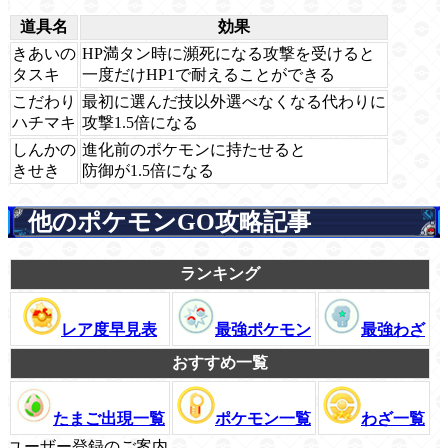
道具名
効果
きあいの
HP満タン時に瀕死になる攻撃を受けると
タスキ
一度だけHP1で耐えることができる
こだわり
最初に選んだ技以外選べなくなる代わりに
ハチマキ
攻撃1.5倍になる
しんかの
進化前のポケモンに持たせると
きせき
防御が1.5倍になる
他のポケモンGO攻略記事
ランキング
レア度早見表
最強ポケモン
最強わざ
おすすめ一覧
たまご出現一覧
ポケモン一覧
わざ一覧
ユーザー登録のご案内