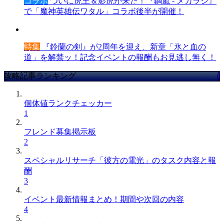
コラボ
ついに虎王＆影虎が来た！『鋼嵐 - メカラシ』
で「魔神英雄伝ワタル」コラボ後半が開催！
特集
『鈴蘭の剣』が2周年を迎え、新章「氷と血の
道」を解禁ッ！記念イベントの報酬もお見逃し無く！
攻略記事ランキング
個体値ランクチェッカー
1
フレンド募集掲示板
2
スペシャルリサーチ「彼方の電光」のタスク内容と報
酬
3
イベント最新情報まとめ！期間や次回の内容
4