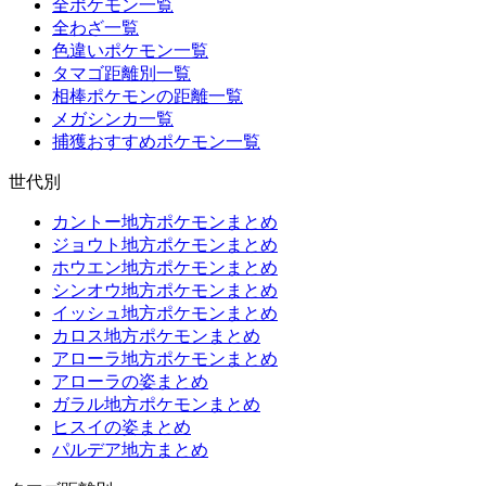
全ポケモン一覧
全わざ一覧
色違いポケモン一覧
タマゴ距離別一覧
相棒ポケモンの距離一覧
メガシンカ一覧
捕獲おすすめポケモン一覧
世代別
カントー地方ポケモンまとめ
ジョウト地方ポケモンまとめ
ホウエン地方ポケモンまとめ
シンオウ地方ポケモンまとめ
イッシュ地方ポケモンまとめ
カロス地方ポケモンまとめ
アローラ地方ポケモンまとめ
アローラの姿まとめ
ガラル地方ポケモンまとめ
ヒスイの姿まとめ
パルデア地方まとめ