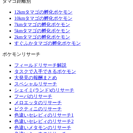
タマゴ距離別
12kmタマゴの孵化ポケモン
10kmタマゴの孵化ポケモン
7kmタマゴの孵化ポケモン
5kmタマゴの孵化ポケモン
2kmタマゴの孵化ポケモン
すぐふかタマゴの孵化ポケモン
ポケモンリサーチ
フィールドリサーチ解説
タスクで入手できるポケモン
大発見の報酬まとめ
スペシャルリサーチ
シェイミ(ランド)のリサーチ
フーパのリサーチ
メロエッタのリサーチ
ビクティニのリサーチ
色違いセレビィのリサーチ1
色違いセレビィのリサーチ2
色違いメタモンのリサーチ