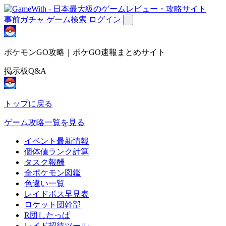
事前ガチャ
ゲーム検索
ログイン
ポケモンGO攻略｜ポケGO速報まとめサイト
掲示板Q&A
トップに戻る
ゲーム攻略一覧を見る
イベント最新情報
個体値ランク計算
タスク報酬
全ポケモン図鑑
色違い一覧
レイドボス早見表
ロケット団幹部
R団したっぱ
レイド招待ツール