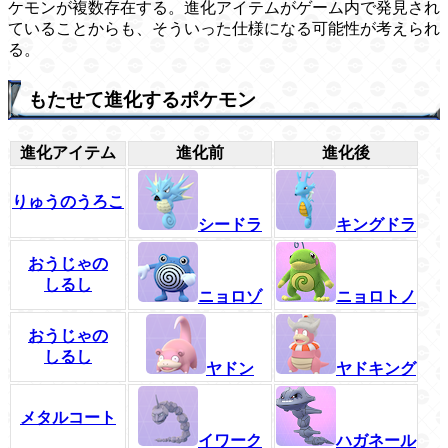
ケモンが複数存在する。進化アイテムがゲーム内で発見され
ていることからも、そういった仕様になる可能性が考えられ
る。
もたせて進化するポケモン
進化アイテム
進化前
進化後
りゅうのうろこ
シードラ
キングドラ
おうじゃの
しるし
ニョロゾ
ニョロトノ
おうじゃの
しるし
ヤドン
ヤドキング
メタルコート
イワーク
ハガネール