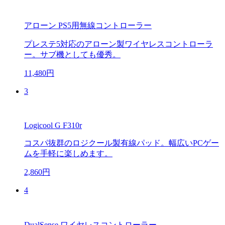
アローン PS5用無線コントローラー
プレステ5対応のアローン製ワイヤレスコントローラ
ー。サブ機としても優秀。
11,480円
3
Logicool G F310r
コスパ抜群のロジクール製有線パッド。幅広いPCゲー
ムを手軽に楽しめます。
2,860円
4
DualSense ワイヤレスコントローラー