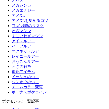
アバター
メガシンカ
メガエナジー
アメXL
アメXLを集めるコツ
TL40以降のタスク
わざマシン
すごいわざマシン
アイスルアー
ハーブルアー
マグネットルアー
レイニールアー
おうごんルアー
わざの解放
進化アイテム
イッシュのいし
シンオウのいし
チームカラー変更
ボーナスポケコイン
ポケモンGO一覧記事