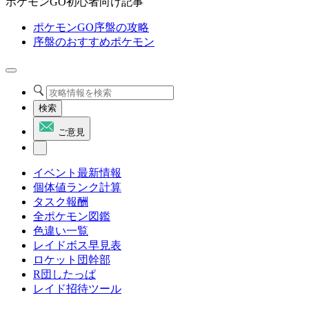
ポケモンGO初心者向け記事
ポケモンGO序盤の攻略
序盤のおすすめポケモン
検索
ご意見
イベント最新情報
個体値ランク計算
タスク報酬
全ポケモン図鑑
色違い一覧
レイドボス早見表
ロケット団幹部
R団したっぱ
レイド招待ツール