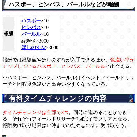
ハスボー、ヒンバス、パールルなどが報酬
ハスボー
×10
ヒンバス
×10
報酬
パールル
×10
経験値×3000
ほしのすな
×3000
報酬では経験値やほしのすなが入手できるほか、
色違い率が
アップしているハスボー、ヒンバス、パールル
と出会える。
※ハスボー、ヒンバス、パールルはイベントフィールドリサ
ーチと同程度色違いと出会いやすくなっている。
有料タイムチャレンジの内容
タイムチャレンジは全部で3つ
。同時に進めることができ
る。それぞれフィールドリサーチ9回完了でクリアとなる。
報酬受け取り期限は17時までのため忘れずに受け取ろう。