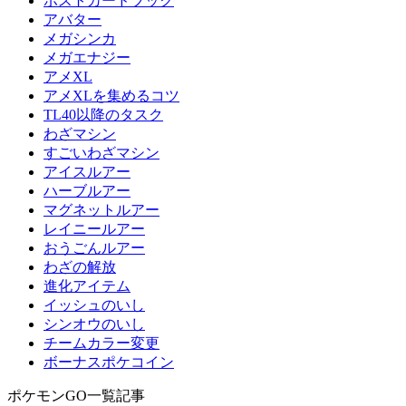
ポストカードブック
アバター
メガシンカ
メガエナジー
アメXL
アメXLを集めるコツ
TL40以降のタスク
わざマシン
すごいわざマシン
アイスルアー
ハーブルアー
マグネットルアー
レイニールアー
おうごんルアー
わざの解放
進化アイテム
イッシュのいし
シンオウのいし
チームカラー変更
ボーナスポケコイン
ポケモンGO一覧記事