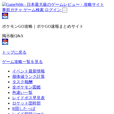
事前ガチャ
ゲーム検索
ログイン
ポケモンGO攻略｜ポケGO速報まとめサイト
掲示板Q&A
トップに戻る
ゲーム攻略一覧を見る
イベント最新情報
個体値ランク計算
タスク報酬
全ポケモン図鑑
色違い一覧
レイドボス早見表
ロケット団幹部
R団したっぱ
レイド招待ツール