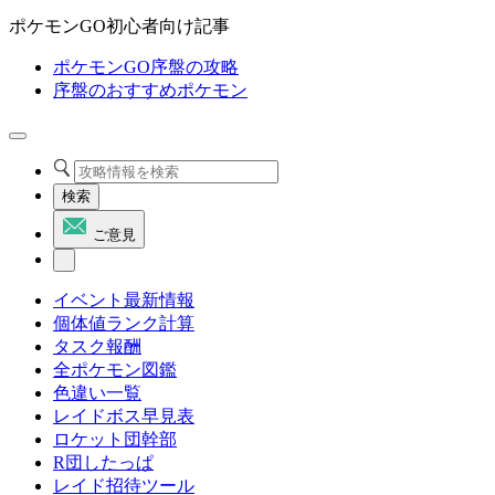
ポケモンGO初心者向け記事
ポケモンGO序盤の攻略
序盤のおすすめポケモン
検索
ご意見
イベント最新情報
個体値ランク計算
タスク報酬
全ポケモン図鑑
色違い一覧
レイドボス早見表
ロケット団幹部
R団したっぱ
レイド招待ツール