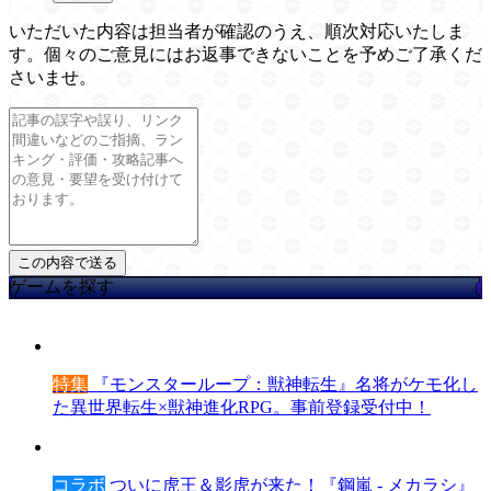
いただいた内容は担当者が確認のうえ、順次対応いたしま
す。個々のご意見にはお返事できないことを予めご了承くだ
さいませ。
ゲームを探す
特集
『モンスターループ：獣神転生』名将がケモ化し
た異世界転生×獣神進化RPG。事前登録受付中！
コラボ
ついに虎王＆影虎が来た！『鋼嵐 - メカラシ』