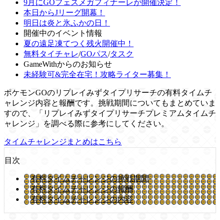
9月にGOフェスメガフィナーレが開催決定！
本日からJリーグ開幕！
明日は炎と氷ふかの日！
開催中のイベント情報
夏の遠足凍てつく残火開催中！
無料タイチャレ
/
GOパス
/
タスク
GameWithからのお知らせ
未経験可&完全在宅！攻略ライター募集！
ポケモンGOのリプレイみずタイプリサーチの有料タイムチ
ャレンジ内容と報酬です。挑戦期間についてもまとめていま
すので、「リプレイみずタイプリサーチプレミアムタイムチ
ャレンジ」を調べる際に参考にしてください。
タイムチャレンジまとめはこちら
目次
有料タイムチャレンジの挑戦期間
有料タイムチャレンジの報酬
有料タイムチャレンジの内容