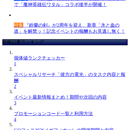
で「魔神英雄伝ワタル」コラボ後半が開催！
特集
『鈴蘭の剣』が2周年を迎え、新章「氷と血の
道」を解禁ッ！記念イベントの報酬もお見逃し無く！
攻略記事ランキング
個体値ランクチェッカー
1
スペシャルリサーチ「彼方の電光」のタスク内容と報
酬
2
イベント最新情報まとめ！期間や次回の内容
3
プロモーションコード一覧と利用方法
4