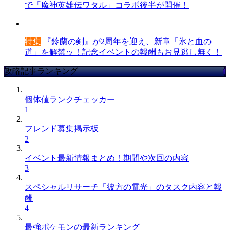
で「魔神英雄伝ワタル」コラボ後半が開催！
特集
『鈴蘭の剣』が2周年を迎え、新章「氷と血の
道」を解禁ッ！記念イベントの報酬もお見逃し無く！
攻略記事ランキング
個体値ランクチェッカー
1
フレンド募集掲示板
2
イベント最新情報まとめ！期間や次回の内容
3
スペシャルリサーチ「彼方の電光」のタスク内容と報
酬
4
最強ポケモンの最新ランキング