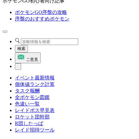
ポケモンGO初心者向け記事
ポケモンGO序盤の攻略
序盤のおすすめポケモン
検索
ご意見
イベント最新情報
個体値ランク計算
タスク報酬
全ポケモン図鑑
色違い一覧
レイドボス早見表
ロケット団幹部
R団したっぱ
レイド招待ツール