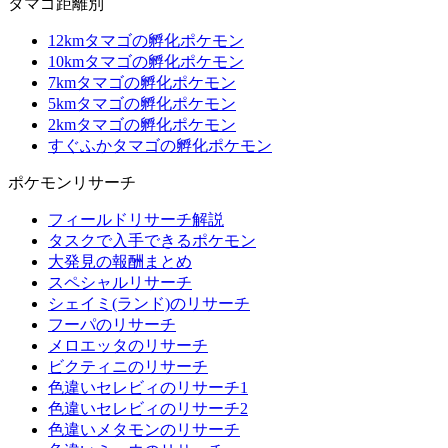
タマゴ距離別
12kmタマゴの孵化ポケモン
10kmタマゴの孵化ポケモン
7kmタマゴの孵化ポケモン
5kmタマゴの孵化ポケモン
2kmタマゴの孵化ポケモン
すぐふかタマゴの孵化ポケモン
ポケモンリサーチ
フィールドリサーチ解説
タスクで入手できるポケモン
大発見の報酬まとめ
スペシャルリサーチ
シェイミ(ランド)のリサーチ
フーパのリサーチ
メロエッタのリサーチ
ビクティニのリサーチ
色違いセレビィのリサーチ1
色違いセレビィのリサーチ2
色違いメタモンのリサーチ