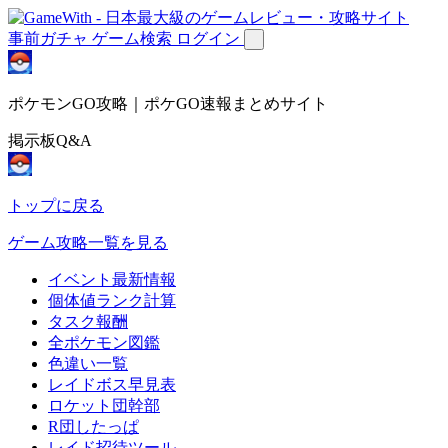
事前ガチャ
ゲーム検索
ログイン
ポケモンGO攻略｜ポケGO速報まとめサイト
掲示板Q&A
トップに戻る
ゲーム攻略一覧を見る
イベント最新情報
個体値ランク計算
タスク報酬
全ポケモン図鑑
色違い一覧
レイドボス早見表
ロケット団幹部
R団したっぱ
レイド招待ツール