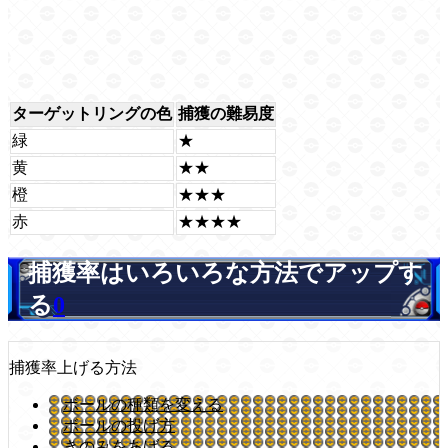
ターゲットリングの色
捕獲の難易度
緑
★
黄
★★
橙
★★★
赤
★★★★
捕獲率はいろいろな方法でアップす
る
0
捕獲率上げる方法
ボールの種類を変える
ボールの投げ方
きのみをあげる