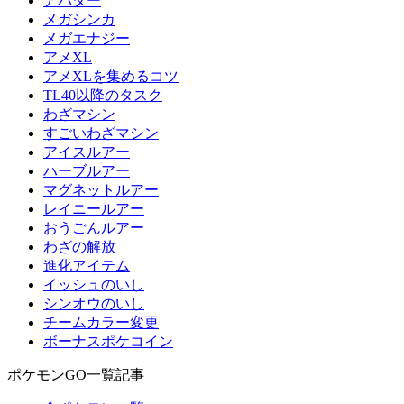
アバター
メガシンカ
メガエナジー
アメXL
アメXLを集めるコツ
TL40以降のタスク
わざマシン
すごいわざマシン
アイスルアー
ハーブルアー
マグネットルアー
レイニールアー
おうごんルアー
わざの解放
進化アイテム
イッシュのいし
シンオウのいし
チームカラー変更
ボーナスポケコイン
ポケモンGO一覧記事