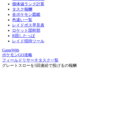
個体値ランク計算
タスク報酬
全ポケモン図鑑
色違い一覧
レイドボス早見表
ロケット団幹部
R団したっぱ
レイド招待ツール
GameWith
ポケモンGO攻略
フィールドリサーチタスク一覧
グレートスローを5回連続で投げるの報酬