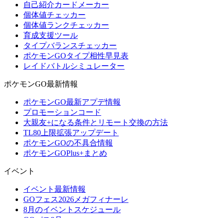
自己紹介カードメーカー
個体値チェッカー
個体値ランクチェッカー
育成支援ツール
タイプバランスチェッカー
ポケモンGOタイプ相性早見表
レイドバトルシミュレーター
ポケモンGO最新情報
ポケモンGO最新アプデ情報
プロモーションコード
大親友+になる条件とリモート交換の方法
TL80上限拡張アップデート
ポケモンGOの不具合情報
ポケモンGOPlus+まとめ
イベント
イベント最新情報
GOフェス2026メガフィナーレ
8月のイベントスケジュール