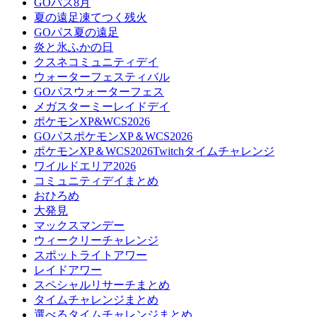
GOパス8月
夏の遠足凍てつく残火
GOパス夏の遠足
炎と氷ふかの日
クスネコミュニティデイ
ウォーターフェスティバル
GOパスウォーターフェス
メガスターミーレイドデイ
ポケモンXP&WCS2026
GOパスポケモンXP＆WCS2026
ポケモンXP＆WCS2026Twitchタイムチャレンジ
ワイルドエリア2026
コミュニティデイまとめ
おひろめ
大発見
マックスマンデー
ウィークリーチャレンジ
スポットライトアワー
レイドアワー
スペシャルリサーチまとめ
タイムチャレンジまとめ
選べるタイムチャレンジまとめ