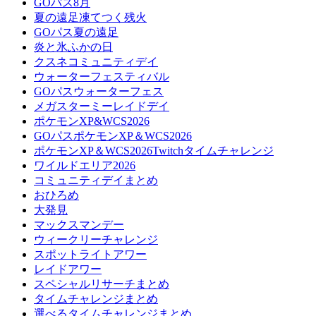
GOパス8月
夏の遠足凍てつく残火
GOパス夏の遠足
炎と氷ふかの日
クスネコミュニティデイ
ウォーターフェスティバル
GOパスウォーターフェス
メガスターミーレイドデイ
ポケモンXP&WCS2026
GOパスポケモンXP＆WCS2026
ポケモンXP＆WCS2026Twitchタイムチャレンジ
ワイルドエリア2026
コミュニティデイまとめ
おひろめ
大発見
マックスマンデー
ウィークリーチャレンジ
スポットライトアワー
レイドアワー
スペシャルリサーチまとめ
タイムチャレンジまとめ
選べるタイムチャレンジまとめ