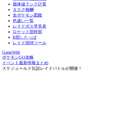
個体値ランク計算
タスク報酬
全ポケモン図鑑
色違い一覧
レイドボス早見表
ロケット団幹部
R団したっぱ
レイド招待ツール
GameWith
ポケモンGO攻略
イベント最新情報まとめ
スケジュールド伝説レイドバトルが開催！