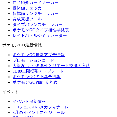
自己紹介カードメーカー
個体値チェッカー
個体値ランクチェッカー
育成支援ツール
タイプバランスチェッカー
ポケモンGOタイプ相性早見表
レイドバトルシミュレーター
ポケモンGO最新情報
ポケモンGO最新アプデ情報
プロモーションコード
大親友+になる条件とリモート交換の方法
TL80上限拡張アップデート
ポケモンGOの不具合情報
ポケモンGOPlus+まとめ
イベント
イベント最新情報
GOフェス2026メガフィナーレ
8月のイベントスケジュール