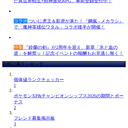
た異世界転生×獣神進化RPG。事前登録受付中！
コラボ
ついに虎王＆影虎が来た！『鋼嵐 - メカラシ』
で「魔神英雄伝ワタル」コラボ後半が開催！
特集
『鈴蘭の剣』が2周年を迎え、新章「氷と血の
道」を解禁ッ！記念イベントの報酬もお見逃し無く！
攻略記事ランキング
個体値ランクチェッカー
1
ポケモンXP&チャンピオンシップス2026の期間とボー
ナス
2
フレンド募集掲示板
3