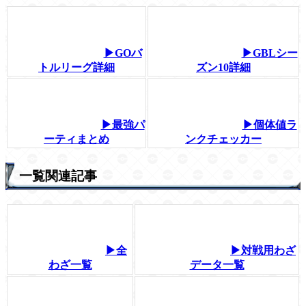
▶GOバ
▶GBLシー
トルリーグ詳細
ズン10詳細
▶最強パ
▶個体値ラ
ーティまとめ
ンクチェッカー
一覧関連記事
▶全
▶対戦用わざ
わざ一覧
データ一覧