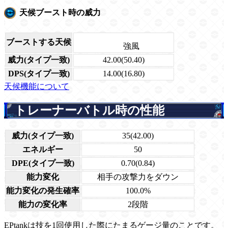
天候ブースト時の威力
ブーストする天候
強風
威力(タイプ一致)
42.00(50.40)
DPS(タイプ一致)
14.00(16.80)
天候機能について
トレーナーバトル時の性能
威力(タイプ一致)
35(42.00)
エネルギー
50
DPE(タイプ一致)
0.70(0.84)
能力変化
相手の攻撃力をダウン
能力変化の発生確率
100.0%
能力の変化率
2段階
EPtankは技を1回使用した際にたまるゲージ量のことです。