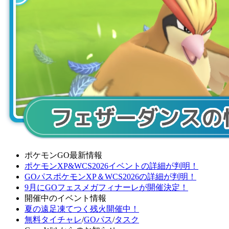
ポケモンGO最新情報
ポケモンXP&WCS2026イベントの詳細が判明！
GOパスポケモンXP＆WCS2026の詳細が判明！
9月にGOフェスメガフィナーレが開催決定！
開催中のイベント情報
夏の遠足凍てつく残火開催中！
無料タイチャレ
/
GOパス
/
タスク