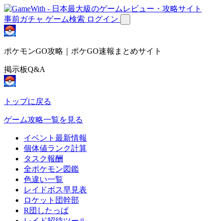
事前ガチャ
ゲーム検索
ログイン
ポケモンGO攻略｜ポケGO速報まとめサイト
掲示板Q&A
トップに戻る
ゲーム攻略一覧を見る
イベント最新情報
個体値ランク計算
タスク報酬
全ポケモン図鑑
色違い一覧
レイドボス早見表
ロケット団幹部
R団したっぱ
レイド招待ツール