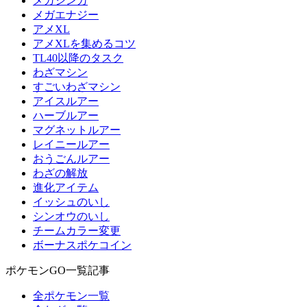
メガシンカ
メガエナジー
アメXL
アメXLを集めるコツ
TL40以降のタスク
わざマシン
すごいわざマシン
アイスルアー
ハーブルアー
マグネットルアー
レイニールアー
おうごんルアー
わざの解放
進化アイテム
イッシュのいし
シンオウのいし
チームカラー変更
ボーナスポケコイン
ポケモンGO一覧記事
全ポケモン一覧