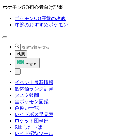
ポケモンGO初心者向け記事
ポケモンGO序盤の攻略
序盤のおすすめポケモン
検索
ご意見
イベント最新情報
個体値ランク計算
タスク報酬
全ポケモン図鑑
色違い一覧
レイドボス早見表
ロケット団幹部
R団したっぱ
レイド招待ツール