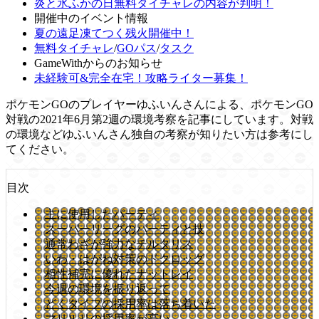
炎と氷ふかの日無料タイチャレの内容が判明！
開催中のイベント情報
夏の遠足凍てつく残火開催中！
無料タイチャレ
/
GOパス
/
タスク
GameWithからのお知らせ
未経験可&完全在宅！攻略ライター募集！
ポケモンGOのプレイヤーゆふいんさんによる、ポケモンGO
対戦の2021年6月第2週の環境考察を記事にしています。対戦
の環境などゆふいんさん独自の考察が知りたい方は参考にし
てください。
目次
主に使用したパーティ
スーパーリーグのパーティと技
通常わざが強力なチルタリス
いわ・はがね対策のドクロッグ
相性補完に優れたナットレイ
今週の環境を振り返って
どくタイプの採用率は落ち着いた
マリルリの採用率が高い