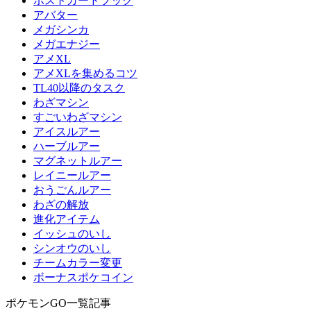
ポストカードブック
アバター
メガシンカ
メガエナジー
アメXL
アメXLを集めるコツ
TL40以降のタスク
わざマシン
すごいわざマシン
アイスルアー
ハーブルアー
マグネットルアー
レイニールアー
おうごんルアー
わざの解放
進化アイテム
イッシュのいし
シンオウのいし
チームカラー変更
ボーナスポケコイン
ポケモンGO一覧記事