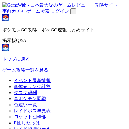
事前ガチャ
ゲーム検索
ログイン
ポケモンGO攻略｜ポケGO速報まとめサイト
掲示板Q&A
トップに戻る
ゲーム攻略一覧を見る
イベント最新情報
個体値ランク計算
タスク報酬
全ポケモン図鑑
色違い一覧
レイドボス早見表
ロケット団幹部
R団したっぱ
レイド招待ツール