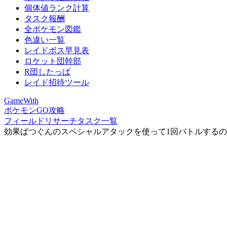
個体値ランク計算
タスク報酬
全ポケモン図鑑
色違い一覧
レイドボス早見表
ロケット団幹部
R団したっぱ
レイド招待ツール
GameWith
ポケモンGO攻略
フィールドリサーチタスク一覧
効果ばつぐんのスペシャルアタックを使って1回バトルする