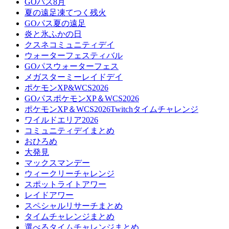
GOパス8月
夏の遠足凍てつく残火
GOパス夏の遠足
炎と氷ふかの日
クスネコミュニティデイ
ウォーターフェスティバル
GOパスウォーターフェス
メガスターミーレイドデイ
ポケモンXP&WCS2026
GOパスポケモンXP＆WCS2026
ポケモンXP＆WCS2026Twitchタイムチャレンジ
ワイルドエリア2026
コミュニティデイまとめ
おひろめ
大発見
マックスマンデー
ウィークリーチャレンジ
スポットライトアワー
レイドアワー
スペシャルリサーチまとめ
タイムチャレンジまとめ
選べるタイムチャレンジまとめ