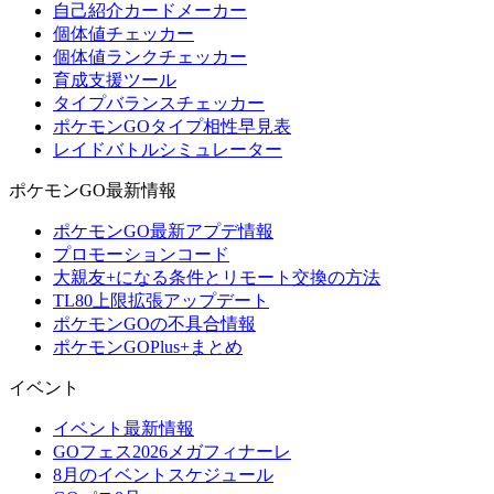
自己紹介カードメーカー
個体値チェッカー
個体値ランクチェッカー
育成支援ツール
タイプバランスチェッカー
ポケモンGOタイプ相性早見表
レイドバトルシミュレーター
ポケモンGO最新情報
ポケモンGO最新アプデ情報
プロモーションコード
大親友+になる条件とリモート交換の方法
TL80上限拡張アップデート
ポケモンGOの不具合情報
ポケモンGOPlus+まとめ
イベント
イベント最新情報
GOフェス2026メガフィナーレ
8月のイベントスケジュール