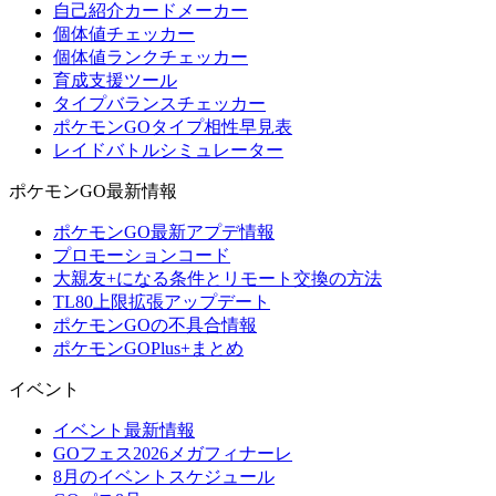
自己紹介カードメーカー
個体値チェッカー
個体値ランクチェッカー
育成支援ツール
タイプバランスチェッカー
ポケモンGOタイプ相性早見表
レイドバトルシミュレーター
ポケモンGO最新情報
ポケモンGO最新アプデ情報
プロモーションコード
大親友+になる条件とリモート交換の方法
TL80上限拡張アップデート
ポケモンGOの不具合情報
ポケモンGOPlus+まとめ
イベント
イベント最新情報
GOフェス2026メガフィナーレ
8月のイベントスケジュール