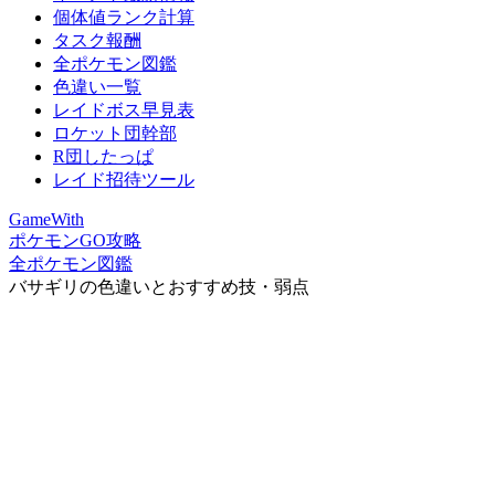
個体値ランク計算
タスク報酬
全ポケモン図鑑
色違い一覧
レイドボス早見表
ロケット団幹部
R団したっぱ
レイド招待ツール
GameWith
ポケモンGO攻略
全ポケモン図鑑
バサギリの色違いとおすすめ技・弱点