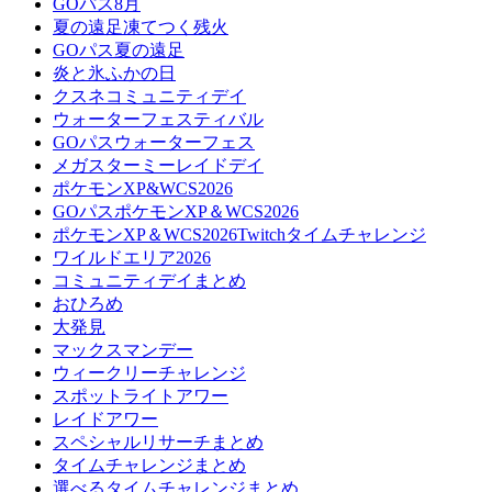
GOパス8月
夏の遠足凍てつく残火
GOパス夏の遠足
炎と氷ふかの日
クスネコミュニティデイ
ウォーターフェスティバル
GOパスウォーターフェス
メガスターミーレイドデイ
ポケモンXP&WCS2026
GOパスポケモンXP＆WCS2026
ポケモンXP＆WCS2026Twitchタイムチャレンジ
ワイルドエリア2026
コミュニティデイまとめ
おひろめ
大発見
マックスマンデー
ウィークリーチャレンジ
スポットライトアワー
レイドアワー
スペシャルリサーチまとめ
タイムチャレンジまとめ
選べるタイムチャレンジまとめ