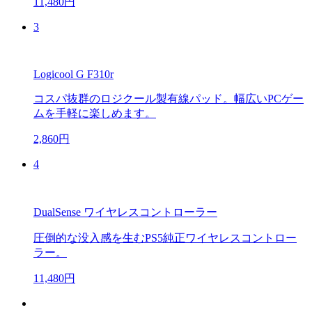
11,480円
3
Logicool G F310r
コスパ抜群のロジクール製有線パッド。幅広いPCゲー
ムを手軽に楽しめます。
2,860円
4
DualSense ワイヤレスコントローラー
圧倒的な没入感を生むPS5純正ワイヤレスコントロー
ラー。
11,480円