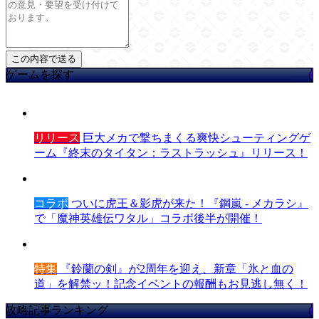
ゲームを探す
リリース
巨大メカで撃ちまくる爽快シューティングゲ
ーム『終末のタイタン：ラストラッシュ』リリース！
コラボ
ついに虎王＆影虎が来た！『鋼嵐 - メカラシ』
で「魔神英雄伝ワタル」コラボ後半が開催！
特集
『鈴蘭の剣』が2周年を迎え、新章「氷と血の
道」を解禁ッ！記念イベントの報酬もお見逃し無く！
攻略記事ランキング