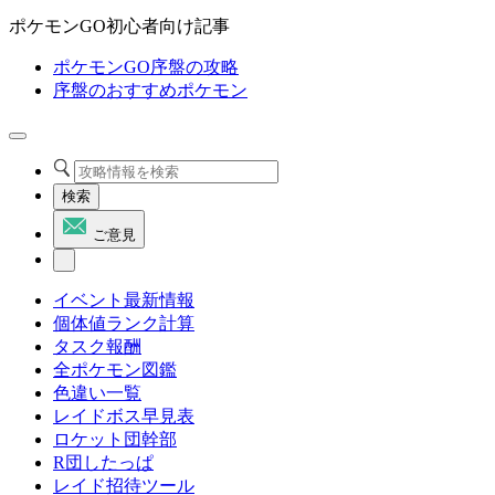
ポケモンGO初心者向け記事
ポケモンGO序盤の攻略
序盤のおすすめポケモン
検索
ご意見
イベント最新情報
個体値ランク計算
タスク報酬
全ポケモン図鑑
色違い一覧
レイドボス早見表
ロケット団幹部
R団したっぱ
レイド招待ツール