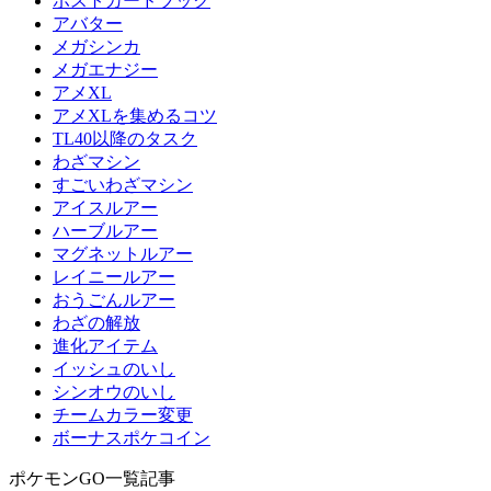
ポストカードブック
アバター
メガシンカ
メガエナジー
アメXL
アメXLを集めるコツ
TL40以降のタスク
わざマシン
すごいわざマシン
アイスルアー
ハーブルアー
マグネットルアー
レイニールアー
おうごんルアー
わざの解放
進化アイテム
イッシュのいし
シンオウのいし
チームカラー変更
ボーナスポケコイン
ポケモンGO一覧記事