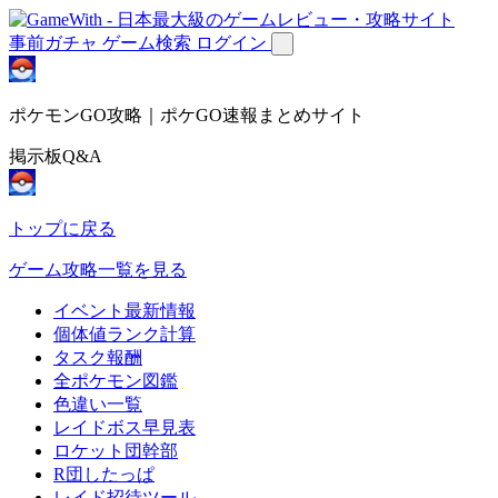
事前ガチャ
ゲーム検索
ログイン
ポケモンGO攻略｜ポケGO速報まとめサイト
掲示板Q&A
トップに戻る
ゲーム攻略一覧を見る
イベント最新情報
個体値ランク計算
タスク報酬
全ポケモン図鑑
色違い一覧
レイドボス早見表
ロケット団幹部
R団したっぱ
レイド招待ツール