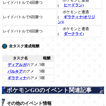
ポケモンと遭遇
レイドバトルで4回勝つ
(
ヒードラン
)
ポケモンと遭遇
レイドバトルで6回勝つ
(
ギラティナ(オリジ
ン)
)
ポケモンと遭遇
レイドバトルで8回勝つ
(
ダークライ
)
全タスク達成報酬
タスク名
報酬
5個
ディアルガ
のアメ
5個
パルキア
のアメ
5個
ギラティナ
のアメ
ポケモンGOのイベント関連記事
その他のイベント情報