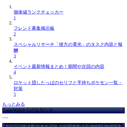
個体値ランクチェッカー
1
フレンド募集掲示板
2
スペシャルリサーチ「彼方の電光」のタスク内容と報
酬
3
イベント最新情報まとめ！期間や次回の内容
4
ロケット団したっぱのセリフと手持ちポケモン一覧・
対策
5
もっとみる
GameWithからのお知らせ
【Amazon7月】おすすめ記事からよく買われているコントロ