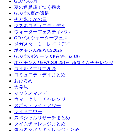
GOパス8月
夏の遠足凍てつく残火
GOパス夏の遠足
炎と氷ふかの日
クスネコミュニティデイ
ウォーターフェスティバル
GOパスウォーターフェス
メガスターミーレイドデイ
ポケモンXP&WCS2026
GOパスポケモンXP＆WCS2026
ポケモンXP＆WCS2026Twitchタイムチャレンジ
ワイルドエリア2026
コミュニティデイまとめ
おひろめ
大発見
マックスマンデー
ウィークリーチャレンジ
スポットライトアワー
レイドアワー
スペシャルリサーチまとめ
タイムチャレンジまとめ
選べるタイムチャレンジまとめ