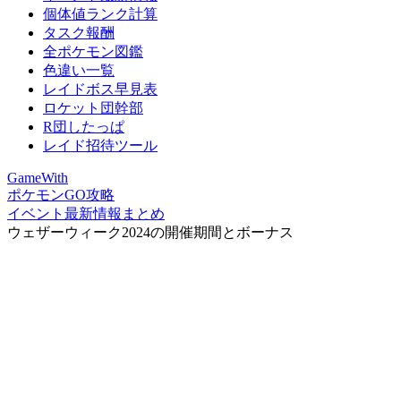
個体値ランク計算
タスク報酬
全ポケモン図鑑
色違い一覧
レイドボス早見表
ロケット団幹部
R団したっぱ
レイド招待ツール
GameWith
ポケモンGO攻略
イベント最新情報まとめ
ウェザーウィーク2024の開催期間とボーナス