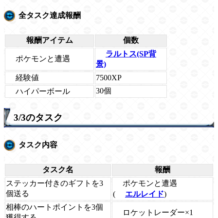
全タスク達成報酬
報酬アイテム
個数
ラルトス(SP背
ポケモンと遭遇
景)
経験値
7500XP
30個
ハイパーボール
3/3のタスク
タスク内容
タスク名
報酬
ポケモンと遭遇
ステッカー付きのギフトを3
個送る
(
エルレイド
)
相棒のハートポイントを3個
ロケットレーダー×1
獲得する