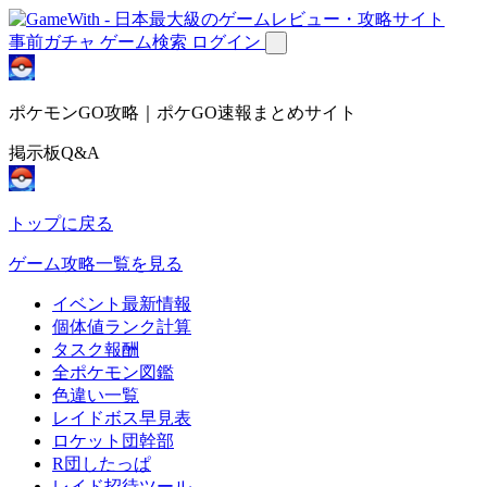
事前ガチャ
ゲーム検索
ログイン
ポケモンGO攻略｜ポケGO速報まとめサイト
掲示板Q&A
トップに戻る
ゲーム攻略一覧を見る
イベント最新情報
個体値ランク計算
タスク報酬
全ポケモン図鑑
色違い一覧
レイドボス早見表
ロケット団幹部
R団したっぱ
レイド招待ツール