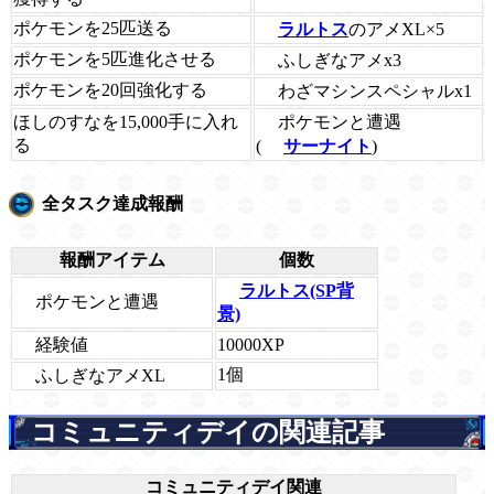
ポケモンを25匹送る
ラルトス
のアメXL×5
ポケモンを5匹進化させる
ふしぎなアメx3
ポケモンを20回強化する
わざマシンスペシャルx1
ポケモンと遭遇
ほしのすなを15,000手に入れ
る
(
サーナイト
)
全タスク達成報酬
報酬アイテム
個数
ラルトス(SP背
ポケモンと遭遇
景)
経験値
10000XP
1個
ふしぎなアメXL
コミュニティデイの関連記事
コミュニティデイ関連