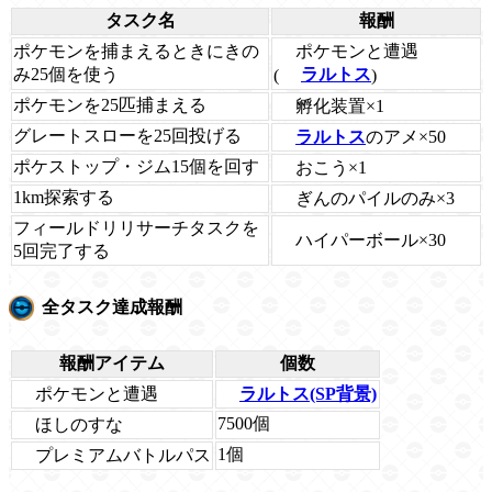
タスク名
報酬
ポケモンと遭遇
ポケモンを捕まえるときにきの
み25個を使う
(
ラルトス
)
ポケモンを25匹捕まえる
孵化装置×1
グレートスローを25回投げる
ラルトス
のアメ×50
ポケストップ・ジム15個を回す
おこう×1
1km探索する
ぎんのパイルのみ×3
フィールドリリサーチタスクを
ハイパーボール×30
5回完了する
全タスク達成報酬
報酬アイテム
個数
ポケモンと遭遇
ラルトス(SP背景)
7500個
ほしのすな
1個
プレミアムバトルパス