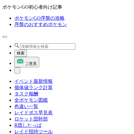
ポケモンGO初心者向け記事
ポケモンGO序盤の攻略
序盤のおすすめポケモン
検索
ご意見
イベント最新情報
個体値ランク計算
タスク報酬
全ポケモン図鑑
色違い一覧
レイドボス早見表
ロケット団幹部
R団したっぱ
レイド招待ツール