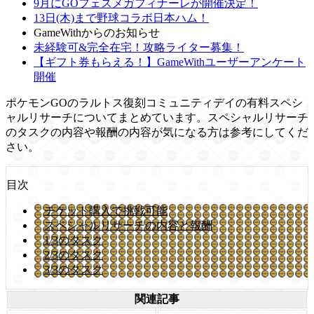
9月にGOフェスメガフィナーレが開催決定！
13日(木)まで野球コラボ日本ハム！
GameWithからのお知らせ
未経験可&完全在宅！攻略ライター募集！
【ギフト券もらえる！】GameWithユーザーアンケート
開催
ポケモンGOのラルトス復刻コミュニティデイの有料スペシ
ャルリサーチについてまとめています。スペシャルリサーチ
のタスクの内容や報酬の内容が気になる方は参考にしてくだ
さい。
目次
チケット購入で挑戦可能
スペシャルリサーチの内容と報酬
1/3のタスク
2/3のタスク
3/3のタスク
関連記事