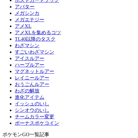
ポストカードブック
アバター
メガシンカ
メガエナジー
アメXL
アメXLを集めるコツ
TL40以降のタスク
わざマシン
すごいわざマシン
アイスルアー
ハーブルアー
マグネットルアー
レイニールアー
おうごんルアー
わざの解放
進化アイテム
イッシュのいし
シンオウのいし
チームカラー変更
ボーナスポケコイン
ポケモンGO一覧記事