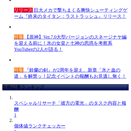
リリース
巨大メカで撃ちまくる爽快シューティングゲ
ーム『終末のタイタン：ラストラッシュ』リリース！
特集
【原神】Ver.7.0大型バージョンのスネージナヤ編
を迎える前に！氷の女皇と七神の思惑を考察系
YouTuberの2人が語る！
特集
『鈴蘭の剣』が2周年を迎え、新章「氷と血の
道」を解禁ッ！記念イベントの報酬もお見逃し無く！
攻略記事ランキング
スペシャルリサーチ「彼方の電光」のタスク内容と報
酬
1
個体値ランクチェッカー