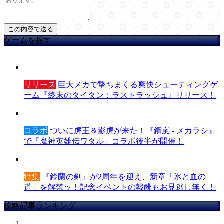
ゲームを探す
リリース
巨大メカで撃ちまくる爽快シューティングゲ
ーム『終末のタイタン：ラストラッシュ』リリース！
コラボ
ついに虎王＆影虎が来た！『鋼嵐 - メカラシ』
で「魔神英雄伝ワタル」コラボ後半が開催！
特集
『鈴蘭の剣』が2周年を迎え、新章「氷と血の
道」を解禁ッ！記念イベントの報酬もお見逃し無く！
攻略記事ランキング