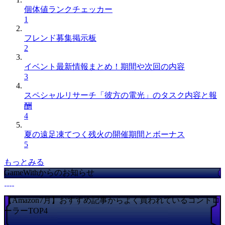
個体値ランクチェッカー
1
フレンド募集掲示板
2
イベント最新情報まとめ！期間や次回の内容
3
スペシャルリサーチ「彼方の電光」のタスク内容と報
酬
4
夏の遠足凍てつく残火の開催期間とボーナス
5
もっとみる
GameWithからのお知らせ
【Amazon7月】おすすめ記事からよく買われているコントロ
ーラーTOP4