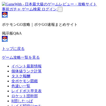
事前ガチャ
ゲーム検索
ログイン
ポケモンGO攻略｜ポケGO速報まとめサイト
掲示板Q&A
トップに戻る
ゲーム攻略一覧を見る
イベント最新情報
個体値ランク計算
タスク報酬
全ポケモン図鑑
色違い一覧
レイドボス早見表
ロケット団幹部
R団したっぱ
レイド招待ツール