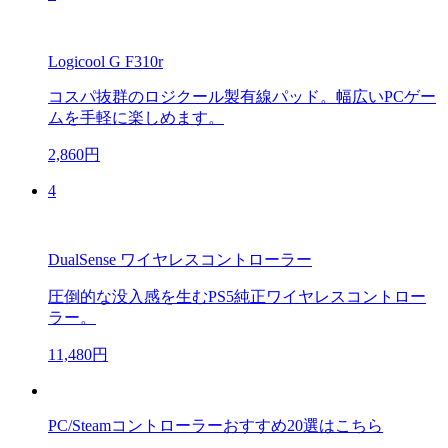
Logicool G F310r
コスパ抜群のロジクール製有線パッド。幅広いPCゲー
ムを手軽に楽しめます。
2,860円
4
DualSense ワイヤレスコントローラー
圧倒的な没入感を生むPS5純正ワイヤレスコントロー
ラー。
11,480円
PC/Steamコントローラーおすすめ20選はこちら