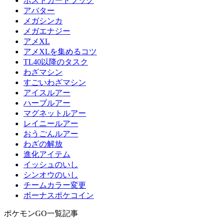
ポストカードブック
アバター
メガシンカ
メガエナジー
アメXL
アメXLを集めるコツ
TL40以降のタスク
わざマシン
すごいわざマシン
アイスルアー
ハーブルアー
マグネットルアー
レイニールアー
おうごんルアー
わざの解放
進化アイテム
イッシュのいし
シンオウのいし
チームカラー変更
ボーナスポケコイン
ポケモンGO一覧記事