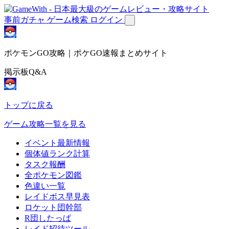
事前ガチャ
ゲーム検索
ログイン
ポケモンGO攻略｜ポケGO速報まとめサイト
掲示板Q&A
トップに戻る
ゲーム攻略一覧を見る
イベント最新情報
個体値ランク計算
タスク報酬
全ポケモン図鑑
色違い一覧
レイドボス早見表
ロケット団幹部
R団したっぱ
レイド招待ツール