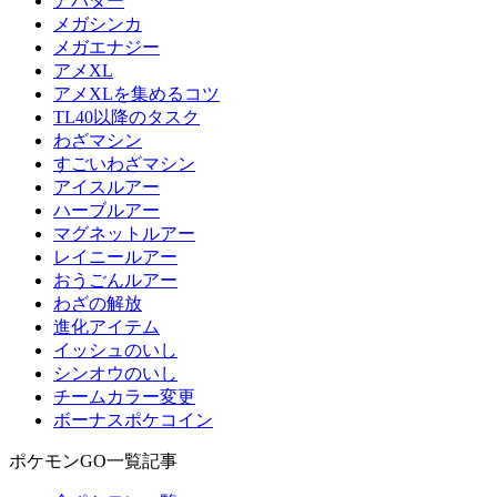
アバター
メガシンカ
メガエナジー
アメXL
アメXLを集めるコツ
TL40以降のタスク
わざマシン
すごいわざマシン
アイスルアー
ハーブルアー
マグネットルアー
レイニールアー
おうごんルアー
わざの解放
進化アイテム
イッシュのいし
シンオウのいし
チームカラー変更
ボーナスポケコイン
ポケモンGO一覧記事