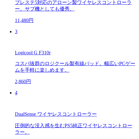
プレステ5対応のアローン製ワイヤレスコントローラ
ー。サブ機としても優秀。
11,480円
3
Logicool G F310r
コスパ抜群のロジクール製有線パッド。幅広いPCゲー
ムを手軽に楽しめます。
2,860円
4
DualSense ワイヤレスコントローラー
圧倒的な没入感を生むPS5純正ワイヤレスコントロー
ラー。