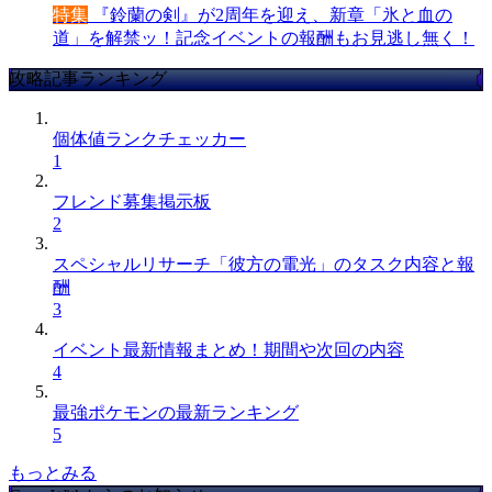
特集
『鈴蘭の剣』が2周年を迎え、新章「氷と血の
道」を解禁ッ！記念イベントの報酬もお見逃し無く！
攻略記事ランキング
個体値ランクチェッカー
1
フレンド募集掲示板
2
スペシャルリサーチ「彼方の電光」のタスク内容と報
酬
3
イベント最新情報まとめ！期間や次回の内容
4
最強ポケモンの最新ランキング
5
もっとみる