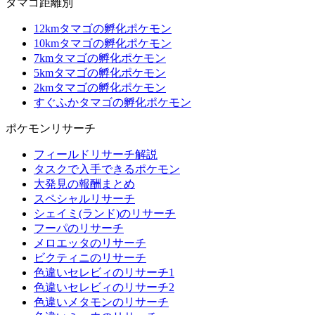
タマゴ距離別
12kmタマゴの孵化ポケモン
10kmタマゴの孵化ポケモン
7kmタマゴの孵化ポケモン
5kmタマゴの孵化ポケモン
2kmタマゴの孵化ポケモン
すぐふかタマゴの孵化ポケモン
ポケモンリサーチ
フィールドリサーチ解説
タスクで入手できるポケモン
大発見の報酬まとめ
スペシャルリサーチ
シェイミ(ランド)のリサーチ
フーパのリサーチ
メロエッタのリサーチ
ビクティニのリサーチ
色違いセレビィのリサーチ1
色違いセレビィのリサーチ2
色違いメタモンのリサーチ