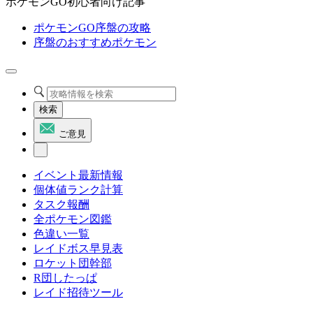
ポケモンGO初心者向け記事
ポケモンGO序盤の攻略
序盤のおすすめポケモン
検索
ご意見
イベント最新情報
個体値ランク計算
タスク報酬
全ポケモン図鑑
色違い一覧
レイドボス早見表
ロケット団幹部
R団したっぱ
レイド招待ツール