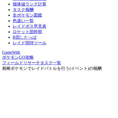
個体値ランク計算
タスク報酬
全ポケモン図鑑
色違い一覧
レイドボス早見表
ロケット団幹部
R団したっぱ
レイド招待ツール
GameWith
ポケモンGO攻略
フィールドリサーチタスク一覧
相棒ポケモンでレイドバトルを行う(イベント)の報酬