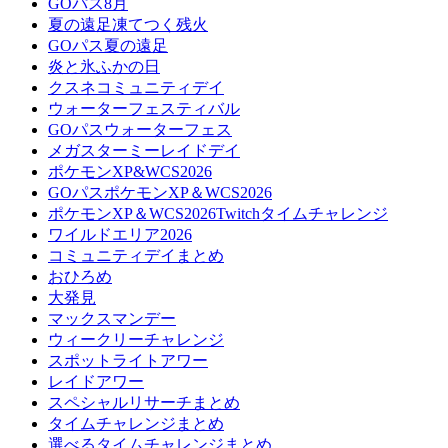
GOパス8月
夏の遠足凍てつく残火
GOパス夏の遠足
炎と氷ふかの日
クスネコミュニティデイ
ウォーターフェスティバル
GOパスウォーターフェス
メガスターミーレイドデイ
ポケモンXP&WCS2026
GOパスポケモンXP＆WCS2026
ポケモンXP＆WCS2026Twitchタイムチャレンジ
ワイルドエリア2026
コミュニティデイまとめ
おひろめ
大発見
マックスマンデー
ウィークリーチャレンジ
スポットライトアワー
レイドアワー
スペシャルリサーチまとめ
タイムチャレンジまとめ
選べるタイムチャレンジまとめ