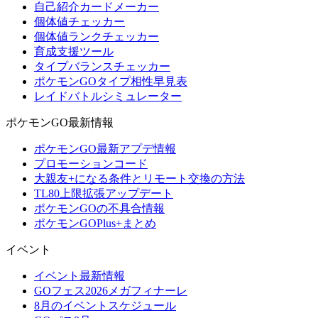
自己紹介カードメーカー
個体値チェッカー
個体値ランクチェッカー
育成支援ツール
タイプバランスチェッカー
ポケモンGOタイプ相性早見表
レイドバトルシミュレーター
ポケモンGO最新情報
ポケモンGO最新アプデ情報
プロモーションコード
大親友+になる条件とリモート交換の方法
TL80上限拡張アップデート
ポケモンGOの不具合情報
ポケモンGOPlus+まとめ
イベント
イベント最新情報
GOフェス2026メガフィナーレ
8月のイベントスケジュール