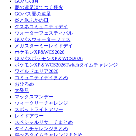
GOパス8月
夏の遠足凍てつく残火
GOパス夏の遠足
炎と氷ふかの日
クスネコミュニティデイ
ウォーターフェスティバル
GOパスウォーターフェス
メガスターミーレイドデイ
ポケモンXP&WCS2026
GOパスポケモンXP＆WCS2026
ポケモンXP＆WCS2026Twitchタイムチャレンジ
ワイルドエリア2026
コミュニティデイまとめ
おひろめ
大発見
マックスマンデー
ウィークリーチャレンジ
スポットライトアワー
レイドアワー
スペシャルリサーチまとめ
タイムチャレンジまとめ
選べるタイムチャレンジまとめ