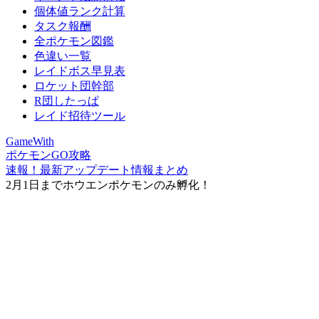
個体値ランク計算
タスク報酬
全ポケモン図鑑
色違い一覧
レイドボス早見表
ロケット団幹部
R団したっぱ
レイド招待ツール
GameWith
ポケモンGO攻略
速報！最新アップデート情報まとめ
2月1日までホウエンポケモンのみ孵化！