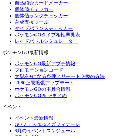
自己紹介カードメーカー
個体値チェッカー
個体値ランクチェッカー
育成支援ツール
タイプバランスチェッカー
ポケモンGOタイプ相性早見表
レイドバトルシミュレーター
ポケモンGO最新情報
ポケモンGO最新アプデ情報
プロモーションコード
大親友+になる条件とリモート交換の方法
TL80上限拡張アップデート
ポケモンGOの不具合情報
ポケモンGOPlus+まとめ
イベント
イベント最新情報
GOフェス2026メガフィナーレ
8月のイベントスケジュール