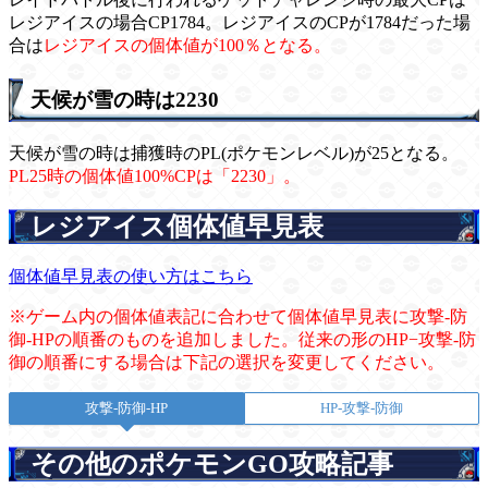
レジアイスの場合CP1784。レジアイスのCPが1784だった場
合は
レジアイスの個体値が100％となる。
天候が雪の時は2230
天候が雪の時は捕獲時のPL(ポケモンレベル)が25となる。
PL25時の個体値100%CPは「2230」。
レジアイス個体値早見表
個体値早見表の使い方はこちら
※ゲーム内の個体値表記に合わせて個体値早見表に攻撃-防
御-HPの順番のものを追加しました。従来の形のHP−攻撃-防
御の順番にする場合は下記の選択を変更してください。
攻撃-防御-HP
HP-攻撃-防御
その他のポケモンGO攻略記事