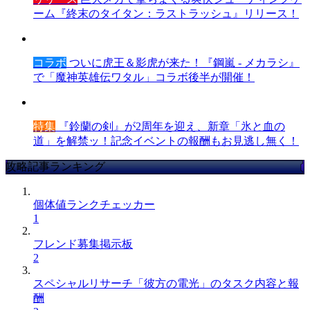
ーム『終末のタイタン：ラストラッシュ』リリース！
コラボ
ついに虎王＆影虎が来た！『鋼嵐 - メカラシ』
で「魔神英雄伝ワタル」コラボ後半が開催！
特集
『鈴蘭の剣』が2周年を迎え、新章「氷と血の
道」を解禁ッ！記念イベントの報酬もお見逃し無く！
攻略記事ランキング
個体値ランクチェッカー
1
フレンド募集掲示板
2
スペシャルリサーチ「彼方の電光」のタスク内容と報
酬