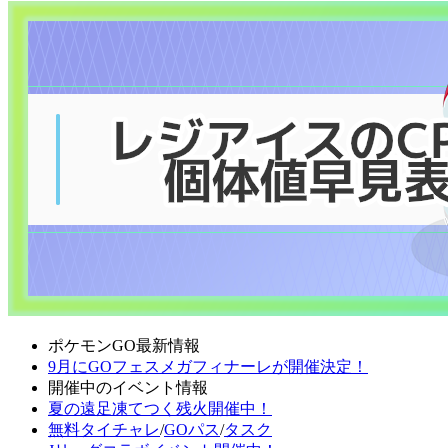
ポケモンGO最新情報
9月にGOフェスメガフィナーレが開催決定！
開催中のイベント情報
夏の遠足凍てつく残火開催中！
無料タイチャレ
/
GOパス
/
タスク