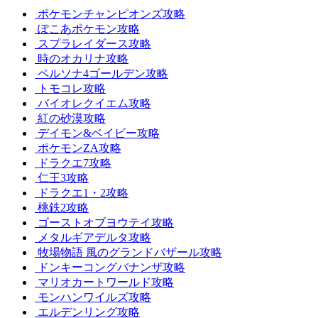
ポケモンチャンピオンズ攻略
ぽこあポケモン攻略
スプラレイダース攻略
時のオカリナ攻略
ペルソナ4ゴールデン攻略
トモコレ攻略
バイオレクイエム攻略
紅の砂漠攻略
デイモン&ベイビー攻略
ポケモンZA攻略
ドラクエ7攻略
仁王3攻略
ドラクエ1・2攻略
桃鉄2攻略
ゴーストオブヨウテイ攻略
メタルギアデルタ攻略
牧場物語 風のグランドバザール攻略
ドンキーコングバナンザ攻略
マリオカートワールド攻略
モンハンワイルズ攻略
エルデンリング攻略