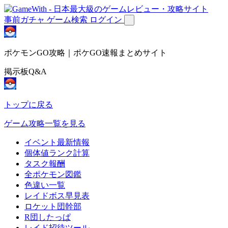
事前ガチャ
ゲーム検索
ログイン
ポケモンGO攻略｜ポケGO速報まとめサイト
掲示板Q&A
トップに戻る
ゲーム攻略一覧を見る
イベント最新情報
個体値ランク計算
タスク報酬
全ポケモン図鑑
色違い一覧
レイドボス早見表
ロケット団幹部
R団したっぱ
レイド招待ツール