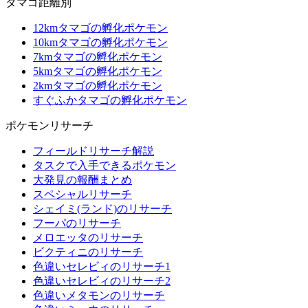
タマゴ距離別
12kmタマゴの孵化ポケモン
10kmタマゴの孵化ポケモン
7kmタマゴの孵化ポケモン
5kmタマゴの孵化ポケモン
2kmタマゴの孵化ポケモン
すぐふかタマゴの孵化ポケモン
ポケモンリサーチ
フィールドリサーチ解説
タスクで入手できるポケモン
大発見の報酬まとめ
スペシャルリサーチ
シェイミ(ランド)のリサーチ
フーパのリサーチ
メロエッタのリサーチ
ビクティニのリサーチ
色違いセレビィのリサーチ1
色違いセレビィのリサーチ2
色違いメタモンのリサーチ