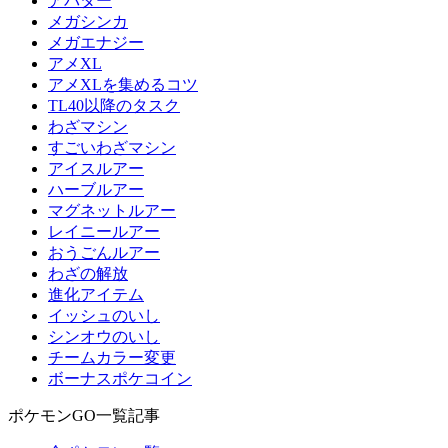
アバター
メガシンカ
メガエナジー
アメXL
アメXLを集めるコツ
TL40以降のタスク
わざマシン
すごいわざマシン
アイスルアー
ハーブルアー
マグネットルアー
レイニールアー
おうごんルアー
わざの解放
進化アイテム
イッシュのいし
シンオウのいし
チームカラー変更
ボーナスポケコイン
ポケモンGO一覧記事