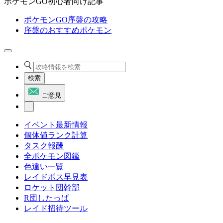
ポケモンGO初心者向け記事
ポケモンGO序盤の攻略
序盤のおすすめポケモン
検索
ご意見
イベント最新情報
個体値ランク計算
タスク報酬
全ポケモン図鑑
色違い一覧
レイドボス早見表
ロケット団幹部
R団したっぱ
レイド招待ツール