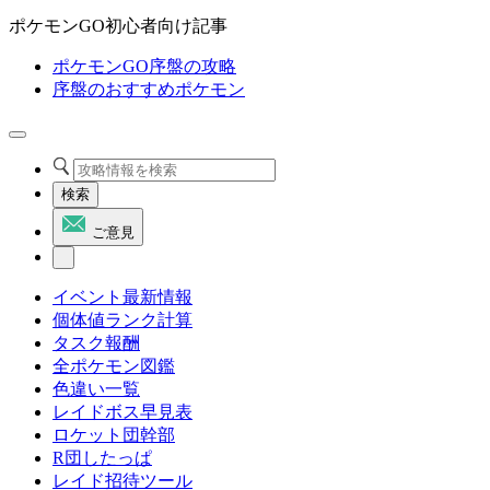
ポケモンGO初心者向け記事
ポケモンGO序盤の攻略
序盤のおすすめポケモン
検索
ご意見
イベント最新情報
個体値ランク計算
タスク報酬
全ポケモン図鑑
色違い一覧
レイドボス早見表
ロケット団幹部
R団したっぱ
レイド招待ツール