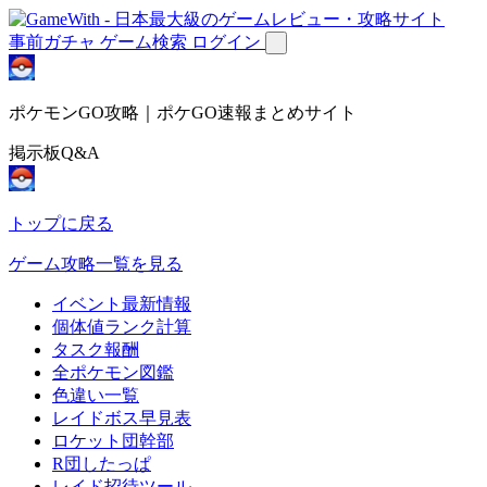
事前ガチャ
ゲーム検索
ログイン
ポケモンGO攻略｜ポケGO速報まとめサイト
掲示板Q&A
トップに戻る
ゲーム攻略一覧を見る
イベント最新情報
個体値ランク計算
タスク報酬
全ポケモン図鑑
色違い一覧
レイドボス早見表
ロケット団幹部
R団したっぱ
レイド招待ツール