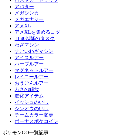
ポストカードブック
アバター
メガシンカ
メガエナジー
アメXL
アメXLを集めるコツ
TL40以降のタスク
わざマシン
すごいわざマシン
アイスルアー
ハーブルアー
マグネットルアー
レイニールアー
おうごんルアー
わざの解放
進化アイテム
イッシュのいし
シンオウのいし
チームカラー変更
ボーナスポケコイン
ポケモンGO一覧記事