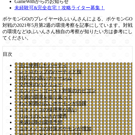
GameWithからのお知らせ
未経験可&完全在宅！攻略ライター募集！
ポケモンGOのプレイヤーゆふいんさんによる、ポケモンGO
対戦の2021年5月第2週の環境考察を記事にしています。対戦
の環境などゆふいんさん独自の考察が知りたい方は参考にし
てください。
目次
主に使用したパーティ
レトロカップのパーティと技
対応力の高いチャーレム
交代先のハクリュー
エスパー・ゴースト対策のカビゴン
今週の環境を振り返って
わざ範囲の広いポケモンが活躍
ユキメノコの採用率が高い
りゅうのいぶきが優秀
来週以降の環境予想
ユキメノコの対策ポケモンが増加
カビゴンとベロベルトに注目