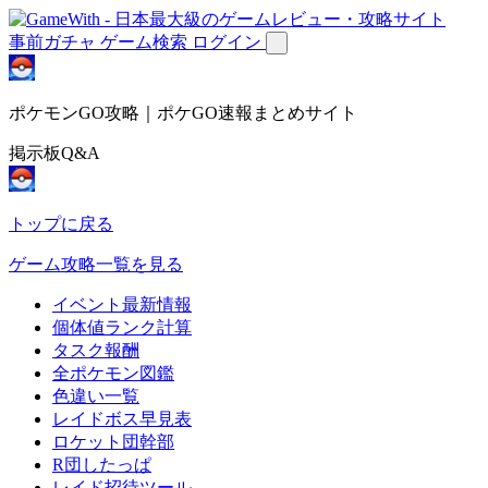
事前ガチャ
ゲーム検索
ログイン
ポケモンGO攻略｜ポケGO速報まとめサイト
掲示板Q&A
トップに戻る
ゲーム攻略一覧を見る
イベント最新情報
個体値ランク計算
タスク報酬
全ポケモン図鑑
色違い一覧
レイドボス早見表
ロケット団幹部
R団したっぱ
レイド招待ツール