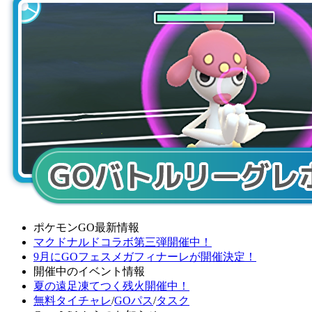
ポケモンGO最新情報
マクドナルドコラボ第三弾開催中！
9月にGOフェスメガフィナーレが開催決定！
開催中のイベント情報
夏の遠足凍てつく残火開催中！
無料タイチャレ
/
GOパス
/
タスク