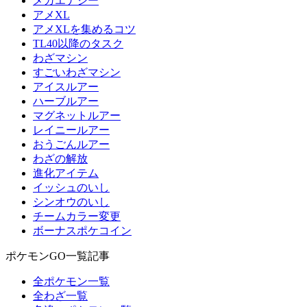
メガエナジー
アメXL
アメXLを集めるコツ
TL40以降のタスク
わざマシン
すごいわざマシン
アイスルアー
ハーブルアー
マグネットルアー
レイニールアー
おうごんルアー
わざの解放
進化アイテム
イッシュのいし
シンオウのいし
チームカラー変更
ボーナスポケコイン
ポケモンGO一覧記事
全ポケモン一覧
全わざ一覧