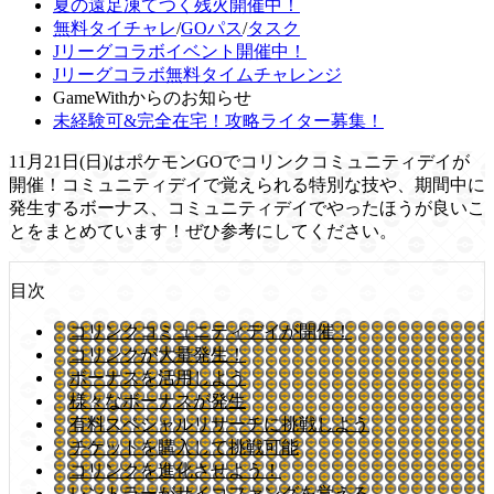
夏の遠足凍てつく残火開催中！
無料タイチャレ
/
GOパス
/
タスク
Jリーグコラボイベント開催中！
Jリーグコラボ無料タイムチャレンジ
GameWithからのお知らせ
未経験可&完全在宅！攻略ライター募集！
11月21日(日)はポケモンGOでコリンクコミュニティデイが
開催！コミュニティデイで覚えられる特別な技や、期間中に
発生するボーナス、コミュニティデイでやったほうが良いこ
とをまとめています！ぜひ参考にしてください。
目次
コリンクコミュニティデイが開催！
コリンクが大量発生！
ボーナスを活用しよう
様々なボーナスが発生
有料スペシャルリサーチに挑戦しよう
チケットを購入して挑戦可能
コリンクを進化させよう！
レントラーがサイコファングを覚える