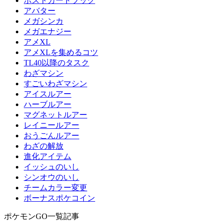
ポストカードブック
アバター
メガシンカ
メガエナジー
アメXL
アメXLを集めるコツ
TL40以降のタスク
わざマシン
すごいわざマシン
アイスルアー
ハーブルアー
マグネットルアー
レイニールアー
おうごんルアー
わざの解放
進化アイテム
イッシュのいし
シンオウのいし
チームカラー変更
ボーナスポケコイン
ポケモンGO一覧記事