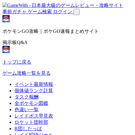
事前ガチャ
ゲーム検索
ログイン
ポケモンGO攻略｜ポケGO速報まとめサイト
掲示板Q&A
トップに戻る
ゲーム攻略一覧を見る
イベント最新情報
個体値ランク計算
タスク報酬
全ポケモン図鑑
色違い一覧
レイドボス早見表
ロケット団幹部
R団したっぱ
レイド招待ツール