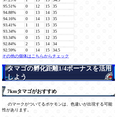
95.51%
0
12
15
35
94.88%
0
13
14
35
94.16%
0
14
13
35
93.41%
1
11
15
35
93.34%
0
15
11
35
93.34%
0
15
12
35
92.84%
2
15
14
34
92.59%
0
14
15
34.5
その他の個体はこちらからチェック
タマゴの孵化距離1/4ボーナスを活用
しよう
7kmタマゴがおすすめ
のマークがついてるポケモンは、色違いが出現する可能
性があります。