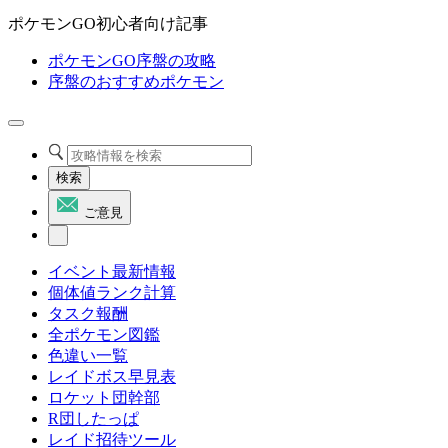
ポケモンGO初心者向け記事
ポケモンGO序盤の攻略
序盤のおすすめポケモン
検索
ご意見
イベント最新情報
個体値ランク計算
タスク報酬
全ポケモン図鑑
色違い一覧
レイドボス早見表
ロケット団幹部
R団したっぱ
レイド招待ツール