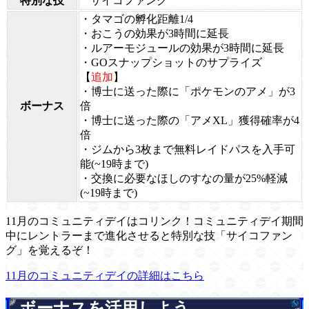
特別な技
サイコファング
・タマゴの孵化距離1/4
・おこうの効果が3時間に延長
・ルアーモジュールの効果が3時間に延長
・GOスナップショットのサプライズ
【
追加
】
・博士に送った際に「ポケモンのアメ」が3
ボーナス
倍
・博士に送った際の「アメXL」獲得確率が4
倍
・ジムから3枚まで無料レイドパスを入手可
能(~19時まで)
・交換に必要なほしのすなの量が25%軽減
(~19時まで)
11月のコミュニティデイはコリンク！コミュニティデイ期間
中にレントラーまで進化させると特別な技「サイコファン
グ」を覚えるぞ！
11月のコミュニティデイの詳細はこちら
ボーナスを活用しよう