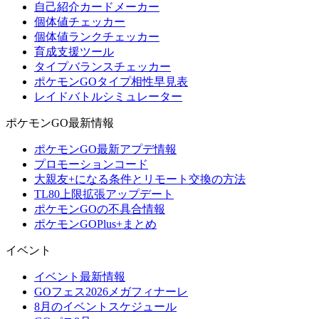
自己紹介カードメーカー
個体値チェッカー
個体値ランクチェッカー
育成支援ツール
タイプバランスチェッカー
ポケモンGOタイプ相性早見表
レイドバトルシミュレーター
ポケモンGO最新情報
ポケモンGO最新アプデ情報
プロモーションコード
大親友+になる条件とリモート交換の方法
TL80上限拡張アップデート
ポケモンGOの不具合情報
ポケモンGOPlus+まとめ
イベント
イベント最新情報
GOフェス2026メガフィナーレ
8月のイベントスケジュール