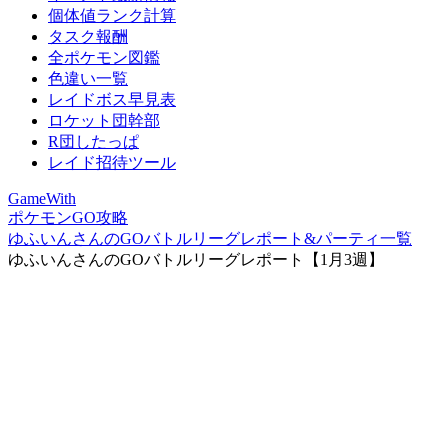
個体値ランク計算
タスク報酬
全ポケモン図鑑
色違い一覧
レイドボス早見表
ロケット団幹部
R団したっぱ
レイド招待ツール
GameWith
ポケモンGO攻略
ゆふいんさんのGOバトルリーグレポート&パーティ一覧
ゆふいんさんのGOバトルリーグレポート【1月3週】