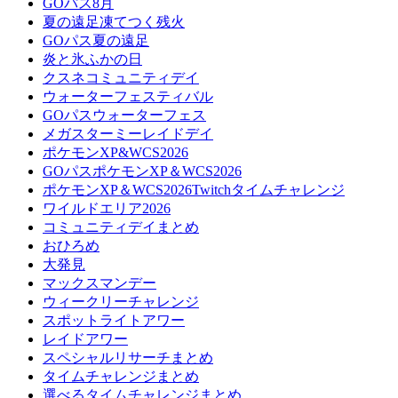
GOパス8月
夏の遠足凍てつく残火
GOパス夏の遠足
炎と氷ふかの日
クスネコミュニティデイ
ウォーターフェスティバル
GOパスウォーターフェス
メガスターミーレイドデイ
ポケモンXP&WCS2026
GOパスポケモンXP＆WCS2026
ポケモンXP＆WCS2026Twitchタイムチャレンジ
ワイルドエリア2026
コミュニティデイまとめ
おひろめ
大発見
マックスマンデー
ウィークリーチャレンジ
スポットライトアワー
レイドアワー
スペシャルリサーチまとめ
タイムチャレンジまとめ
選べるタイムチャレンジまとめ