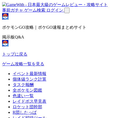
事前ガチャ
ゲーム検索
ログイン
ポケモンGO攻略｜ポケGO速報まとめサイト
掲示板Q&A
トップに戻る
ゲーム攻略一覧を見る
イベント最新情報
個体値ランク計算
タスク報酬
全ポケモン図鑑
色違い一覧
レイドボス早見表
ロケット団幹部
R団したっぱ
レイド招待ツール