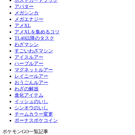
ポストカードブック
アバター
メガシンカ
メガエナジー
アメXL
アメXLを集めるコツ
TL40以降のタスク
わざマシン
すごいわざマシン
アイスルアー
ハーブルアー
マグネットルアー
レイニールアー
おうごんルアー
わざの解放
進化アイテム
イッシュのいし
シンオウのいし
チームカラー変更
ボーナスポケコイン
ポケモンGO一覧記事