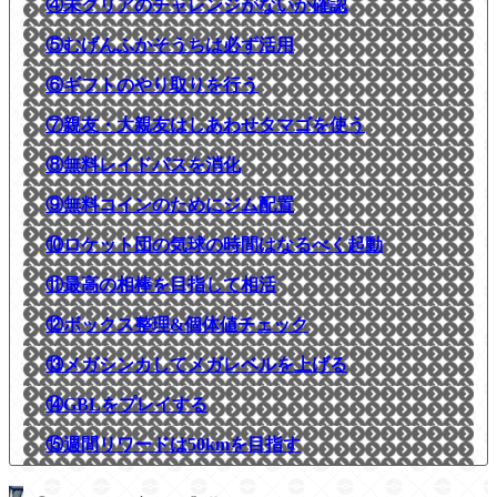
④未クリアのチャレンジがないか確認
⑤むげんふかそうちは必ず活用
⑥ギフトのやり取りを行う
⑦親友・大親友はしあわせタマゴを使う
⑧無料レイドパスを消化
⑨無料コインのためにジム配置
⑩ロケット団の気球の時間はなるべく起動
⑪最高の相棒を目指して相活
⑫ボックス整理&個体値チェック
⑬メガシンカしてメガレベルを上げる
⑭GBLをプレイする
⑮週間リワードは50kmを目指す