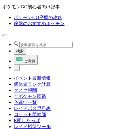
ポケモンGO初心者向け記事
ポケモンGO序盤の攻略
序盤のおすすめポケモン
検索
ご意見
イベント最新情報
個体値ランク計算
タスク報酬
全ポケモン図鑑
色違い一覧
レイドボス早見表
ロケット団幹部
R団したっぱ
レイド招待ツール