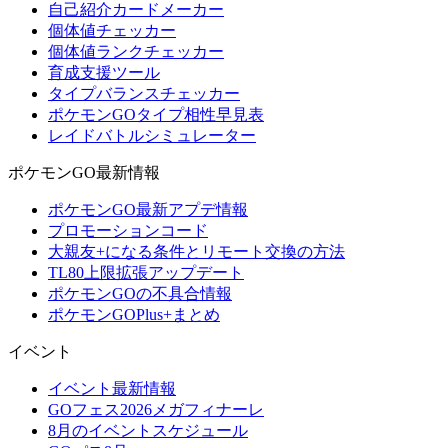
自己紹介カードメーカー
個体値チェッカー
個体値ランクチェッカー
育成支援ツール
タイプバランスチェッカー
ポケモンGOタイプ相性早見表
レイドバトルシミュレーター
ポケモンGO最新情報
ポケモンGO最新アプデ情報
プロモーションコード
大親友+になる条件とリモート交換の方法
TL80上限拡張アップデート
ポケモンGOの不具合情報
ポケモンGOPlus+まとめ
イベント
イベント最新情報
GOフェス2026メガフィナーレ
8月のイベントスケジュール