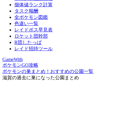
個体値ランク計算
タスク報酬
全ポケモン図鑑
色違い一覧
レイドボス早見表
ロケット団幹部
R団したっぱ
レイド招待ツール
GameWith
ポケモンGO攻略
ポケモンの巣まとめ！おすすめの公園一覧
滋賀の過去に巣になった公園まとめ