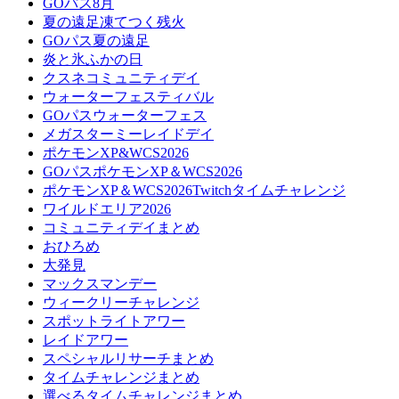
GOパス8月
夏の遠足凍てつく残火
GOパス夏の遠足
炎と氷ふかの日
クスネコミュニティデイ
ウォーターフェスティバル
GOパスウォーターフェス
メガスターミーレイドデイ
ポケモンXP&WCS2026
GOパスポケモンXP＆WCS2026
ポケモンXP＆WCS2026Twitchタイムチャレンジ
ワイルドエリア2026
コミュニティデイまとめ
おひろめ
大発見
マックスマンデー
ウィークリーチャレンジ
スポットライトアワー
レイドアワー
スペシャルリサーチまとめ
タイムチャレンジまとめ
選べるタイムチャレンジまとめ