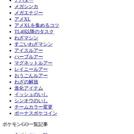
アバター
メガシンカ
メガエナジー
アメXL
アメXLを集めるコツ
TL40以降のタスク
わざマシン
すごいわざマシン
アイスルアー
ハーブルアー
マグネットルアー
レイニールアー
おうごんルアー
わざの解放
進化アイテム
イッシュのいし
シンオウのいし
チームカラー変更
ボーナスポケコイン
ポケモンGO一覧記事