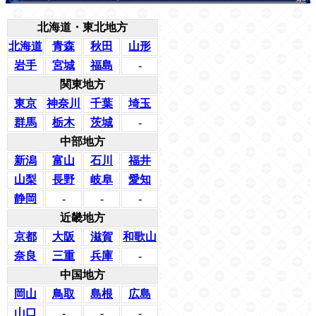
北海道・東北地方
北海道
青森
秋田
山形
岩手
宮城
福島
-
関東地方
東京
神奈川
千葉
埼玉
群馬
栃木
茨城
-
中部地方
新潟
富山
石川
福井
山梨
長野
岐阜
愛知
静岡
-
-
-
近畿地方
京都
大阪
滋賀
和歌山
奈良
三重
兵庫
-
中国地方
岡山
鳥取
島根
広島
山口
-
-
-