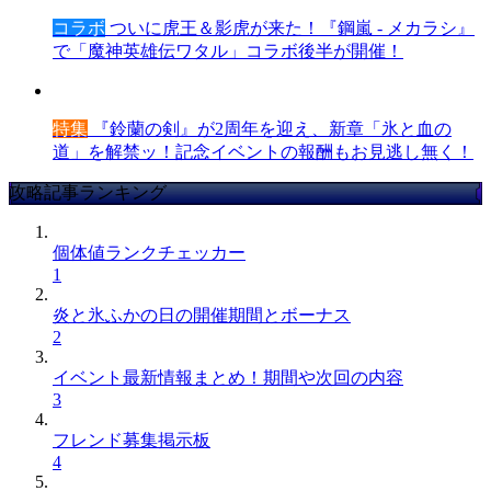
コラボ
ついに虎王＆影虎が来た！『鋼嵐 - メカラシ』
で「魔神英雄伝ワタル」コラボ後半が開催！
特集
『鈴蘭の剣』が2周年を迎え、新章「氷と血の
道」を解禁ッ！記念イベントの報酬もお見逃し無く！
攻略記事ランキング
個体値ランクチェッカー
1
炎と氷ふかの日の開催期間とボーナス
2
イベント最新情報まとめ！期間や次回の内容
3
フレンド募集掲示板
4