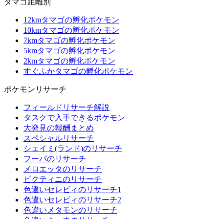
タマゴ距離別
12kmタマゴの孵化ポケモン
10kmタマゴの孵化ポケモン
7kmタマゴの孵化ポケモン
5kmタマゴの孵化ポケモン
2kmタマゴの孵化ポケモン
すぐふかタマゴの孵化ポケモン
ポケモンリサーチ
フィールドリサーチ解説
タスクで入手できるポケモン
大発見の報酬まとめ
スペシャルリサーチ
シェイミ(ランド)のリサーチ
フーパのリサーチ
メロエッタのリサーチ
ビクティニのリサーチ
色違いセレビィのリサーチ1
色違いセレビィのリサーチ2
色違いメタモンのリサーチ