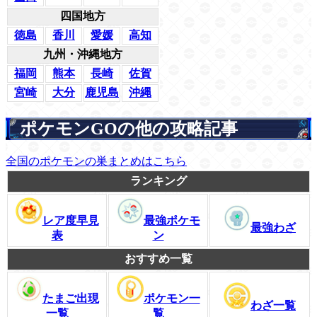
四国地方
徳島
香川
愛媛
高知
九州・沖縄地方
福岡
熊本
長崎
佐賀
宮崎
大分
鹿児島
沖縄
ポケモンGOの他の攻略記事
全国のポケモンの巣まとめはこちら
ランキング
レア度早見
最強ポケモ
最強わざ
表
ン
おすすめ一覧
たまご出現
ポケモン一
わざ一覧
一覧
覧