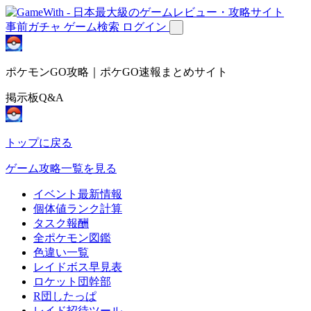
事前ガチャ
ゲーム検索
ログイン
ポケモンGO攻略｜ポケGO速報まとめサイト
掲示板Q&A
トップに戻る
ゲーム攻略一覧を見る
イベント最新情報
個体値ランク計算
タスク報酬
全ポケモン図鑑
色違い一覧
レイドボス早見表
ロケット団幹部
R団したっぱ
レイド招待ツール