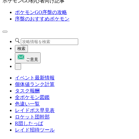
ポケモンGO初心者向け記事
ポケモンGO序盤の攻略
序盤のおすすめポケモン
検索
ご意見
イベント最新情報
個体値ランク計算
タスク報酬
全ポケモン図鑑
色違い一覧
レイドボス早見表
ロケット団幹部
R団したっぱ
レイド招待ツール