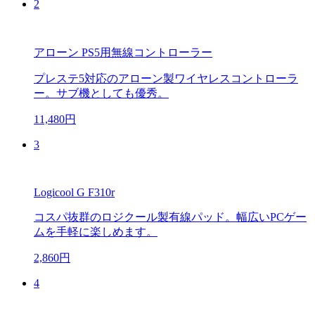
2
アローン PS5用無線コントローラー
プレステ5対応のアローン製ワイヤレスコントローラ
ー。サブ機としても優秀。
11,480円
3
Logicool G F310r
コスパ抜群のロジクール製有線パッド。幅広いPCゲー
ムを手軽に楽しめます。
2,860円
4