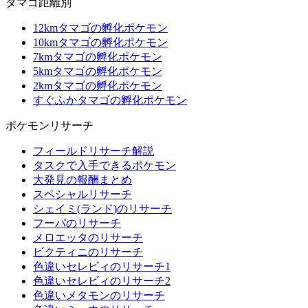
タマゴ距離別
12kmタマゴの孵化ポケモン
10kmタマゴの孵化ポケモン
7kmタマゴの孵化ポケモン
5kmタマゴの孵化ポケモン
2kmタマゴの孵化ポケモン
すぐふかタマゴの孵化ポケモン
ポケモンリサーチ
フィールドリサーチ解説
タスクで入手できるポケモン
大発見の報酬まとめ
スペシャルリサーチ
シェイミ(ランド)のリサーチ
フーパのリサーチ
メロエッタのリサーチ
ビクティニのリサーチ
色違いセレビィのリサーチ1
色違いセレビィのリサーチ2
色違いメタモンのリサーチ