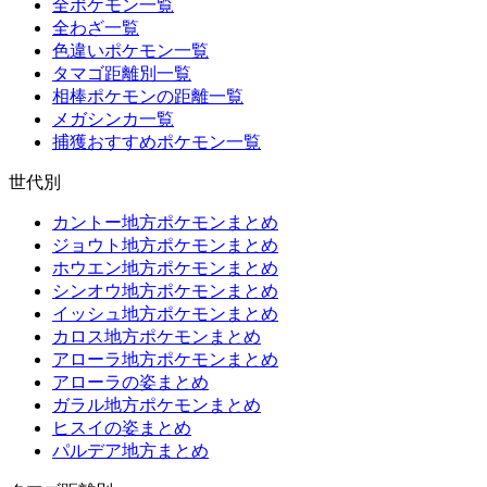
全ポケモン一覧
全わざ一覧
色違いポケモン一覧
タマゴ距離別一覧
相棒ポケモンの距離一覧
メガシンカ一覧
捕獲おすすめポケモン一覧
世代別
カントー地方ポケモンまとめ
ジョウト地方ポケモンまとめ
ホウエン地方ポケモンまとめ
シンオウ地方ポケモンまとめ
イッシュ地方ポケモンまとめ
カロス地方ポケモンまとめ
アローラ地方ポケモンまとめ
アローラの姿まとめ
ガラル地方ポケモンまとめ
ヒスイの姿まとめ
パルデア地方まとめ