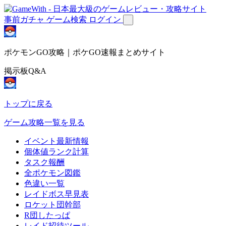
事前ガチャ
ゲーム検索
ログイン
ポケモンGO攻略｜ポケGO速報まとめサイト
掲示板Q&A
トップに戻る
ゲーム攻略一覧を見る
イベント最新情報
個体値ランク計算
タスク報酬
全ポケモン図鑑
色違い一覧
レイドボス早見表
ロケット団幹部
R団したっぱ
レイド招待ツール