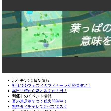
ポケモンGO最新情報
9月にGOフェスメガフィナーレが開催決定！
本日11時から炎と氷ふかの日！
開催中のイベント情報
夏の遠足凍てつく残火開催中！
無料タイチャレ
/
GOパス
/
タスク