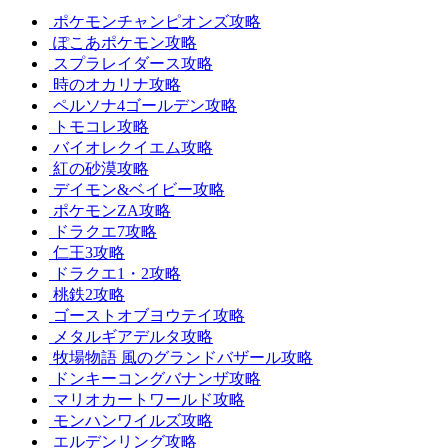
ポケモンチャンピオンズ攻略
ぽこあポケモン攻略
スプラレイダース攻略
時のオカリナ攻略
ペルソナ4ゴールデン攻略
トモコレ攻略
バイオレクイエム攻略
紅の砂漠攻略
デイモン&ベイビー攻略
ポケモンZA攻略
ドラクエ7攻略
仁王3攻略
ドラクエ1・2攻略
桃鉄2攻略
ゴーストオブヨウテイ攻略
メタルギアデルタ攻略
牧場物語 風のグランドバザール攻略
ドンキーコングバナンザ攻略
マリオカートワールド攻略
モンハンワイルズ攻略
エルデンリング攻略