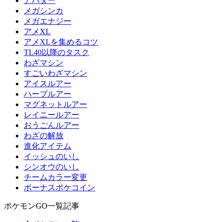
アバター
メガシンカ
メガエナジー
アメXL
アメXLを集めるコツ
TL40以降のタスク
わざマシン
すごいわざマシン
アイスルアー
ハーブルアー
マグネットルアー
レイニールアー
おうごんルアー
わざの解放
進化アイテム
イッシュのいし
シンオウのいし
チームカラー変更
ボーナスポケコイン
ポケモンGO一覧記事