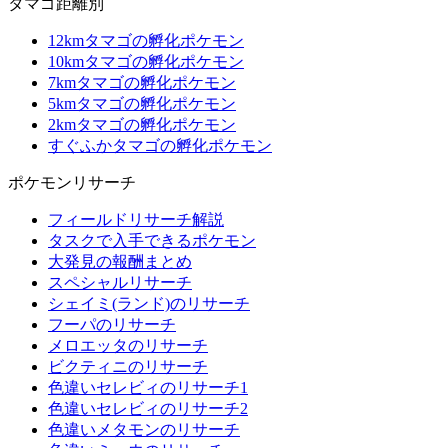
タマゴ距離別
12kmタマゴの孵化ポケモン
10kmタマゴの孵化ポケモン
7kmタマゴの孵化ポケモン
5kmタマゴの孵化ポケモン
2kmタマゴの孵化ポケモン
すぐふかタマゴの孵化ポケモン
ポケモンリサーチ
フィールドリサーチ解説
タスクで入手できるポケモン
大発見の報酬まとめ
スペシャルリサーチ
シェイミ(ランド)のリサーチ
フーパのリサーチ
メロエッタのリサーチ
ビクティニのリサーチ
色違いセレビィのリサーチ1
色違いセレビィのリサーチ2
色違いメタモンのリサーチ