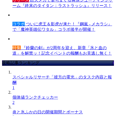
リリース
巨大メカで撃ちまくる爽快シューティングゲ
ーム『終末のタイタン：ラストラッシュ』リリース！
コラボ
ついに虎王＆影虎が来た！『鋼嵐 - メカラシ』
で「魔神英雄伝ワタル」コラボ後半が開催！
特集
『鈴蘭の剣』が2周年を迎え、新章「氷と血の
道」を解禁ッ！記念イベントの報酬もお見逃し無く！
攻略記事ランキング
スペシャルリサーチ「彼方の電光」のタスク内容と報
酬
1
個体値ランクチェッカー
2
炎と氷ふかの日の開催期間とボーナス