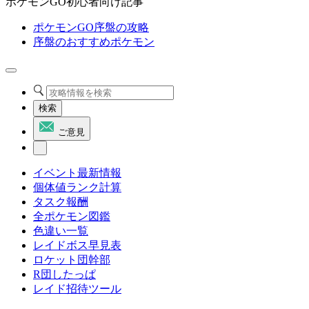
ポケモンGO初心者向け記事
ポケモンGO序盤の攻略
序盤のおすすめポケモン
検索
ご意見
イベント最新情報
個体値ランク計算
タスク報酬
全ポケモン図鑑
色違い一覧
レイドボス早見表
ロケット団幹部
R団したっぱ
レイド招待ツール