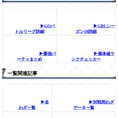
▶GOバ
▶GBLシー
トルリーグ詳細
ズン10詳細
▶最強パ
▶個体値ラ
ーティまとめ
ンクチェッカー
一覧関連記事
▶全
▶対戦用わざ
わざ一覧
データ一覧