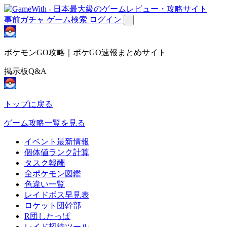
事前ガチャ
ゲーム検索
ログイン
ポケモンGO攻略｜ポケGO速報まとめサイト
掲示板Q&A
トップに戻る
ゲーム攻略一覧を見る
イベント最新情報
個体値ランク計算
タスク報酬
全ポケモン図鑑
色違い一覧
レイドボス早見表
ロケット団幹部
R団したっぱ
レイド招待ツール