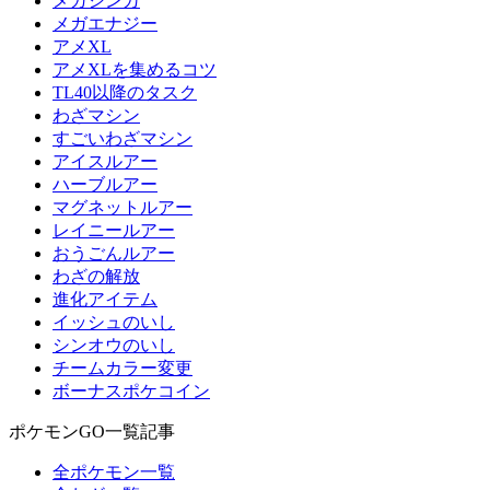
メガシンカ
メガエナジー
アメXL
アメXLを集めるコツ
TL40以降のタスク
わざマシン
すごいわざマシン
アイスルアー
ハーブルアー
マグネットルアー
レイニールアー
おうごんルアー
わざの解放
進化アイテム
イッシュのいし
シンオウのいし
チームカラー変更
ボーナスポケコイン
ポケモンGO一覧記事
全ポケモン一覧