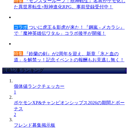
特集
『モンスターループ：獣神転生』名将がケモ化し
た異世界転生×獣神進化RPG。事前登録受付中！
コラボ
ついに虎王＆影虎が来た！『鋼嵐 - メカラシ』
で「魔神英雄伝ワタル」コラボ後半が開催！
特集
『鈴蘭の剣』が2周年を迎え、新章「氷と血の
道」を解禁ッ！記念イベントの報酬もお見逃し無く！
攻略記事ランキング
個体値ランクチェッカー
1
ポケモンXP&チャンピオンシップス2026の期間とボー
ナス
2
フレンド募集掲示板