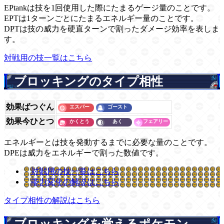
EPtankは技を1回使用した際にたまるゲージ量のことです。
EPTは1ターンごとにたまるエネルギー量のことです。
DPTは技の威力を硬直ターンで割ったダメージ効率を表しま
す。
対戦用の技一覧はこちら
ブロッキングのタイプ相性
効果ばつぐん
効果今ひとつ
エネルギーとは技を発動するまでに必要な量のことです。
DPEは威力をエネルギーで割った数値です。
対戦用の技一覧はこちら
能力変化の解説はこちら
タイプ相性の解説はこちら
ブロッキングを覚えるポケモン