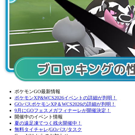
ポケモンGO最新情報
ポケモンXP&WCS2026イベントの詳細が判明！
GOパスポケモンXP＆WCS2026の詳細が判明！
9月にGOフェスメガフィナーレが開催決定！
開催中のイベント情報
夏の遠足凍てつく残火開催中！
無料タイチャレ
/
GOパス
/
タスク