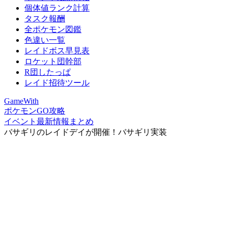
個体値ランク計算
タスク報酬
全ポケモン図鑑
色違い一覧
レイドボス早見表
ロケット団幹部
R団したっぱ
レイド招待ツール
GameWith
ポケモンGO攻略
イベント最新情報まとめ
バサギリのレイドデイが開催！バサギリ実装