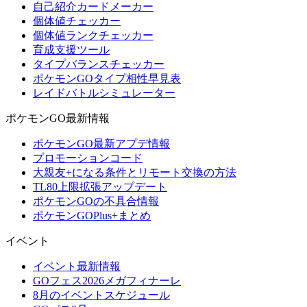
自己紹介カードメーカー
個体値チェッカー
個体値ランクチェッカー
育成支援ツール
タイプバランスチェッカー
ポケモンGOタイプ相性早見表
レイドバトルシミュレーター
ポケモンGO最新情報
ポケモンGO最新アプデ情報
プロモーションコード
大親友+になる条件とリモート交換の方法
TL80上限拡張アップデート
ポケモンGOの不具合情報
ポケモンGOPlus+まとめ
イベント
イベント最新情報
GOフェス2026メガフィナーレ
8月のイベントスケジュール