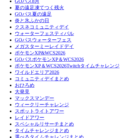
GOパス8月
夏の遠足凍てつく残火
GOパス夏の遠足
炎と氷ふかの日
クスネコミュニティデイ
ウォーターフェスティバル
GOパスウォーターフェス
メガスターミーレイドデイ
ポケモンXP&WCS2026
GOパスポケモンXP＆WCS2026
ポケモンXP＆WCS2026Twitchタイムチャレンジ
ワイルドエリア2026
コミュニティデイまとめ
おひろめ
大発見
マックスマンデー
ウィークリーチャレンジ
スポットライトアワー
レイドアワー
スペシャルリサーチまとめ
タイムチャレンジまとめ
選べるタイムチャレンジまとめ