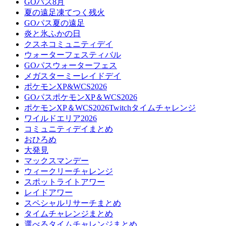
GOパス8月
夏の遠足凍てつく残火
GOパス夏の遠足
炎と氷ふかの日
クスネコミュニティデイ
ウォーターフェスティバル
GOパスウォーターフェス
メガスターミーレイドデイ
ポケモンXP&WCS2026
GOパスポケモンXP＆WCS2026
ポケモンXP＆WCS2026Twitchタイムチャレンジ
ワイルドエリア2026
コミュニティデイまとめ
おひろめ
大発見
マックスマンデー
ウィークリーチャレンジ
スポットライトアワー
レイドアワー
スペシャルリサーチまとめ
タイムチャレンジまとめ
選べるタイムチャレンジまとめ