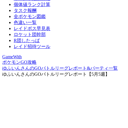
個体値ランク計算
タスク報酬
全ポケモン図鑑
色違い一覧
レイドボス早見表
ロケット団幹部
R団したっぱ
レイド招待ツール
GameWith
ポケモンGO攻略
ゆふいんさんのGOバトルリーグレポート&パーティ一覧
ゆふいんさんのGOバトルリーグレポート【5月5週】