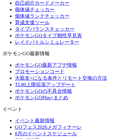
自己紹介カードメーカー
個体値チェッカー
個体値ランクチェッカー
育成支援ツール
タイプバランスチェッカー
ポケモンGOタイプ相性早見表
レイドバトルシミュレーター
ポケモンGO最新情報
ポケモンGO最新アプデ情報
プロモーションコード
大親友+になる条件とリモート交換の方法
TL80上限拡張アップデート
ポケモンGOの不具合情報
ポケモンGOPlus+まとめ
イベント
イベント最新情報
GOフェス2026メガフィナーレ
8月のイベントスケジュール