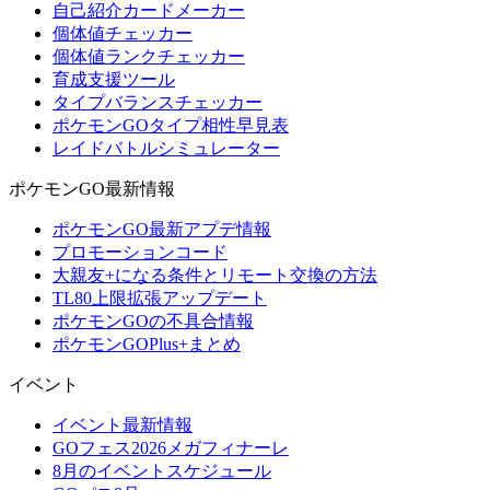
自己紹介カードメーカー
個体値チェッカー
個体値ランクチェッカー
育成支援ツール
タイプバランスチェッカー
ポケモンGOタイプ相性早見表
レイドバトルシミュレーター
ポケモンGO最新情報
ポケモンGO最新アプデ情報
プロモーションコード
大親友+になる条件とリモート交換の方法
TL80上限拡張アップデート
ポケモンGOの不具合情報
ポケモンGOPlus+まとめ
イベント
イベント最新情報
GOフェス2026メガフィナーレ
8月のイベントスケジュール