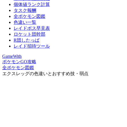
個体値ランク計算
タスク報酬
全ポケモン図鑑
色違い一覧
レイドボス早見表
ロケット団幹部
R団したっぱ
レイド招待ツール
GameWith
ポケモンGO攻略
全ポケモン図鑑
エクスレッグの色違いとおすすめ技・弱点