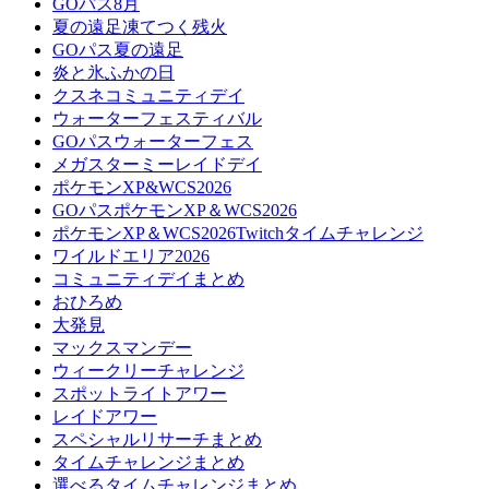
GOパス8月
夏の遠足凍てつく残火
GOパス夏の遠足
炎と氷ふかの日
クスネコミュニティデイ
ウォーターフェスティバル
GOパスウォーターフェス
メガスターミーレイドデイ
ポケモンXP&WCS2026
GOパスポケモンXP＆WCS2026
ポケモンXP＆WCS2026Twitchタイムチャレンジ
ワイルドエリア2026
コミュニティデイまとめ
おひろめ
大発見
マックスマンデー
ウィークリーチャレンジ
スポットライトアワー
レイドアワー
スペシャルリサーチまとめ
タイムチャレンジまとめ
選べるタイムチャレンジまとめ