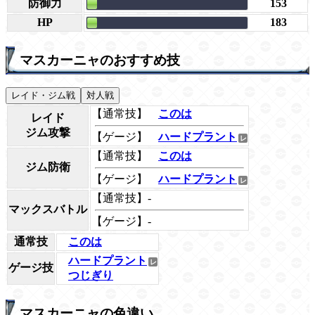
防御力
153
HP
183
マスカーニャのおすすめ技
レイド・ジム戦
対人戦
【通常技】
このは
レイド
ジム攻撃
【ゲージ】
ハードプラント
【通常技】
このは
ジム防衛
【ゲージ】
ハードプラント
【通常技】-
マックスバトル
【ゲージ】-
通常技
このは
ハードプラント
ゲージ技
つじぎり
マスカーニャの色違い