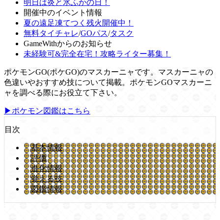
明日は炎と氷ふかの日！
開催中のイベント情報
夏の遠足凍てつく残火開催中！
無料タイチャレ
/
GOパス
/
タスク
GameWithからのお知らせ
未経験可&完全在宅！攻略ライター募集！
ポケモンGO(ポケGO)のマスカーニャです。マスカーニャの
色違いやおすすめ技について掲載。ポケモンGOマスカーニ
ャを調べる際にお役立て下さい。
▶ポケモン図鑑はこちら
目次
基本情報
評価
進化情報
覚える技
図鑑情報