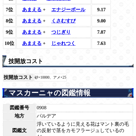
7位
あまえる
+
エナジーボール
9.17
8位
あまえる
+
くさむすび
9.00
9位
あまえる
+
つじぎり
7.87
10位
あまえる
+
じゃれつく
7.63
技開放コスト
技開放コスト
砂×10000、アメ×25
マスカーニャの図鑑情報
図鑑番号
0908
地方
パルデア
浮いているように見える花はマント裏の毛
図鑑文
の反射で茎をカモフラージュしているの