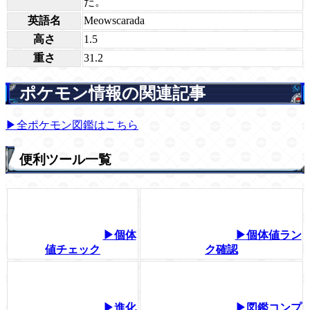
だ。
英語名
Meowscarada
高さ
1.5
重さ
31.2
ポケモン情報の関連記事
▶全ポケモン図鑑はこちら
便利ツール一覧
▶個体
▶個体値ラン
値チェック
ク確認
▶進化
▶図鑑コンプ