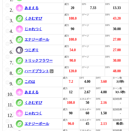
あまえる
20
7.33
13.33
くさむすび
108.0
43.20
じゃれつく
90
30.00
エナジーボール
108.0
27.00
つじぎり
54.0
27.00
トリックフラワー
90.0
30.00
ハードプラント
120.0
48.00
このは
7.2
4.00
3.60
2(1秒)
あまえる
12
2.67
4.00
3(1.5秒)
くさむすび
108.0
50
2.16
-
じゃれつく
90
60
1.50
-
エナジーボール
96.0
45
2.13
相:防↓