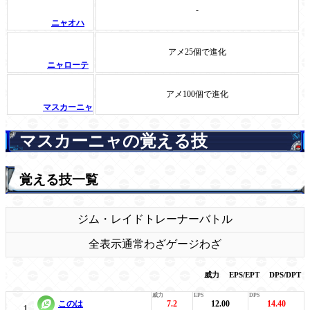
-
ニャオハ
アメ25個で進化
ニャローテ
アメ100個で進化
マスカーニャ
マスカーニャの覚える技
覚える技一覧
ジム・レイド
トレーナーバトル
全表示
通常わざ
ゲージわざ
威力
EPS/EPT
DPS/DPT
このは
7.2
12.00
14.40