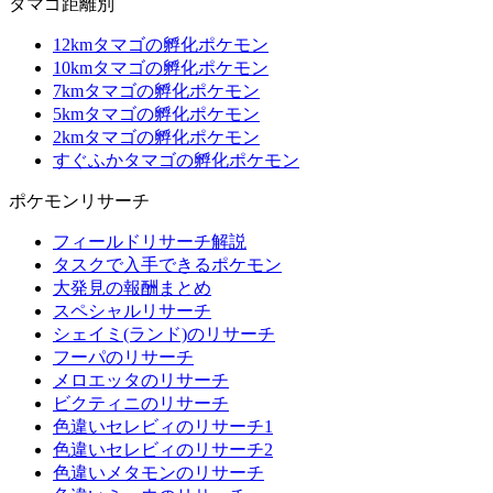
タマゴ距離別
12kmタマゴの孵化ポケモン
10kmタマゴの孵化ポケモン
7kmタマゴの孵化ポケモン
5kmタマゴの孵化ポケモン
2kmタマゴの孵化ポケモン
すぐふかタマゴの孵化ポケモン
ポケモンリサーチ
フィールドリサーチ解説
タスクで入手できるポケモン
大発見の報酬まとめ
スペシャルリサーチ
シェイミ(ランド)のリサーチ
フーパのリサーチ
メロエッタのリサーチ
ビクティニのリサーチ
色違いセレビィのリサーチ1
色違いセレビィのリサーチ2
色違いメタモンのリサーチ