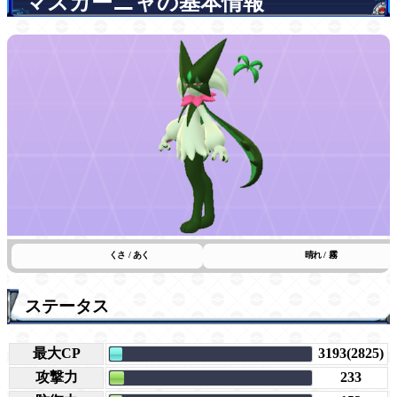
マスカーニャの基本情報
くさ / あく
晴れ / 霧
ステータス
最大CP
3193(2825)
攻撃力
233