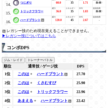
つじぎり
60.0
35
1.71
自:攻↑
トリックフラワー
36.0
35
1.03
自:攻↑
ハードプラント
120.0
45
2.67
-
レガシー技のため現在覚えることができません。
▶レガシー技についてはこちら
コンボDPS
ジム・レイド
トレーナーバトル
順位
通常技 / ゲージ技
DPS
1位
このは
+
ハードプラント
27.70
2位
このは
+
くさむすび
25.90
3位
このは
+
トリックフラワー
22.96
4位
あまえる
+
ハードプラント
22.42