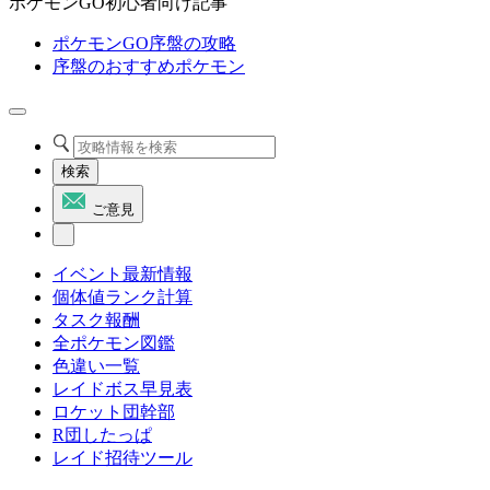
ポケモンGO初心者向け記事
ポケモンGO序盤の攻略
序盤のおすすめポケモン
検索
ご意見
イベント最新情報
個体値ランク計算
タスク報酬
全ポケモン図鑑
色違い一覧
レイドボス早見表
ロケット団幹部
R団したっぱ
レイド招待ツール