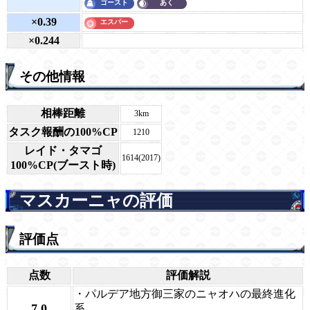
×0.39
×0.244
その他情報
相棒距離
3km
タスク報酬の100%CP
1210
レイド・タマゴ
1614(2017)
100%CP(ブースト時)
マスカーニャの評価
評価点
点数
評価解説
・パルデア地方御三家のニャオハの最終進化
7.0
系