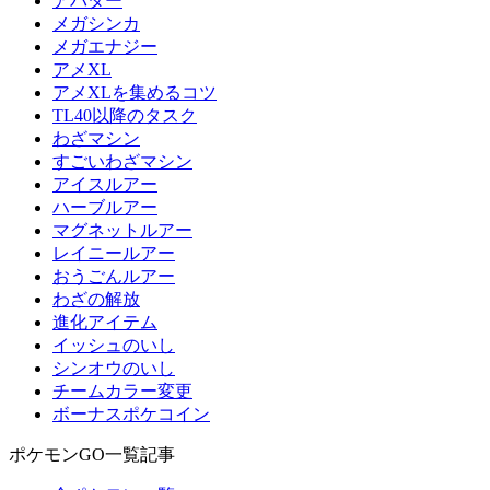
アバター
メガシンカ
メガエナジー
アメXL
アメXLを集めるコツ
TL40以降のタスク
わざマシン
すごいわざマシン
アイスルアー
ハーブルアー
マグネットルアー
レイニールアー
おうごんルアー
わざの解放
進化アイテム
イッシュのいし
シンオウのいし
チームカラー変更
ボーナスポケコイン
ポケモンGO一覧記事