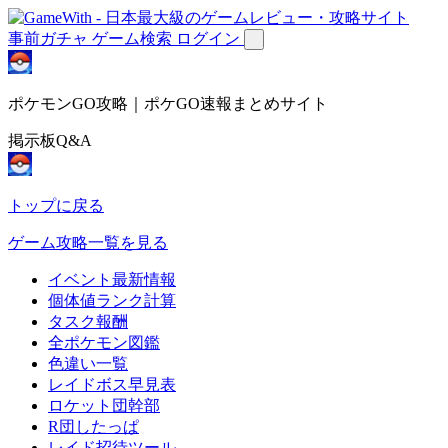
事前ガチャ
ゲーム検索
ログイン
ポケモンGO攻略｜ポケGO速報まとめサイト
掲示板Q&A
トップに戻る
ゲーム攻略一覧を見る
イベント最新情報
個体値ランク計算
タスク報酬
全ポケモン図鑑
色違い一覧
レイドボス早見表
ロケット団幹部
R団したっぱ
レイド招待ツール