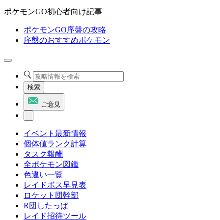
ポケモンGO初心者向け記事
ポケモンGO序盤の攻略
序盤のおすすめポケモン
検索
ご意見
イベント最新情報
個体値ランク計算
タスク報酬
全ポケモン図鑑
色違い一覧
レイドボス早見表
ロケット団幹部
R団したっぱ
レイド招待ツール