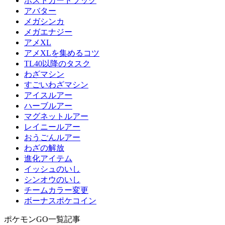
ポストカードブック
アバター
メガシンカ
メガエナジー
アメXL
アメXLを集めるコツ
TL40以降のタスク
わざマシン
すごいわざマシン
アイスルアー
ハーブルアー
マグネットルアー
レイニールアー
おうごんルアー
わざの解放
進化アイテム
イッシュのいし
シンオウのいし
チームカラー変更
ボーナスポケコイン
ポケモンGO一覧記事