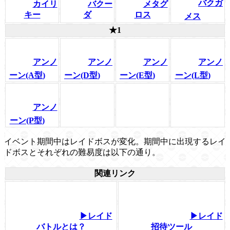
バクガ
カイリ
バクー
メタグ
キー
ダ
ロス
メス
★1
アンノ
アンノ
アンノ
アンノ
ーン(A型)
ーン(D型)
ーン(E型)
ーン(L型)
アンノ
ーン(P型)
イベント期間中はレイドボスが変化。期間中に出現するレイ
ドボスとそれぞれの難易度は以下の通り。
関連リンク
▶レイド
▶レイド
バトルとは？
招待ツール