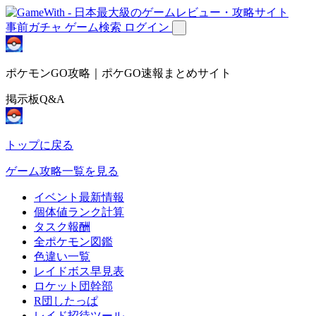
事前ガチャ
ゲーム検索
ログイン
ポケモンGO攻略｜ポケGO速報まとめサイト
掲示板Q&A
トップに戻る
ゲーム攻略一覧を見る
イベント最新情報
個体値ランク計算
タスク報酬
全ポケモン図鑑
色違い一覧
レイドボス早見表
ロケット団幹部
R団したっぱ
レイド招待ツール