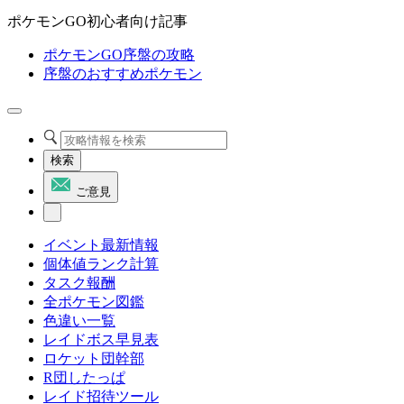
ポケモンGO初心者向け記事
ポケモンGO序盤の攻略
序盤のおすすめポケモン
検索
ご意見
イベント最新情報
個体値ランク計算
タスク報酬
全ポケモン図鑑
色違い一覧
レイドボス早見表
ロケット団幹部
R団したっぱ
レイド招待ツール