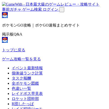
事前ガチャ
ゲーム検索
ログイン
ポケモンGO攻略｜ポケGO速報まとめサイト
掲示板Q&A
トップに戻る
ゲーム攻略一覧を見る
イベント最新情報
個体値ランク計算
タスク報酬
全ポケモン図鑑
色違い一覧
レイドボス早見表
ロケット団幹部
R団したっぱ
レイド招待ツール