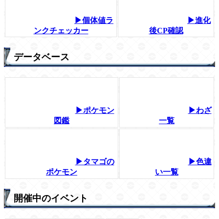
▶個体値ラ
▶進化
ンクチェッカー
後CP確認
データベース
▶ポケモン
▶わざ
図鑑
一覧
▶タマゴの
▶色違
ポケモン
い一覧
開催中のイベント