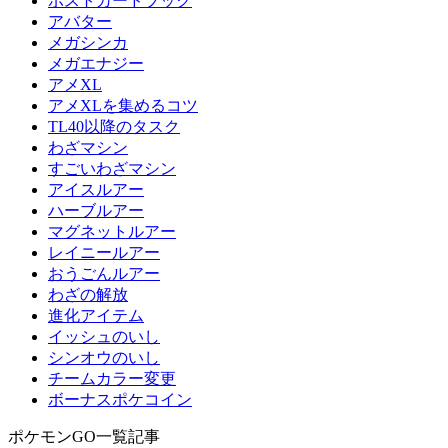
ポストカードブック
アバター
メガシンカ
メガエナジー
アメXL
アメXLを集めるコツ
TL40以降のタスク
わざマシン
すごいわざマシン
アイスルアー
ハーブルアー
マグネットルアー
レイニールアー
おうごんルアー
わざの解放
進化アイテム
イッシュのいし
シンオウのいし
チームカラー変更
ボーナスポケコイン
ポケモンGO一覧記事