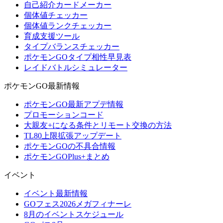
自己紹介カードメーカー
個体値チェッカー
個体値ランクチェッカー
育成支援ツール
タイプバランスチェッカー
ポケモンGOタイプ相性早見表
レイドバトルシミュレーター
ポケモンGO最新情報
ポケモンGO最新アプデ情報
プロモーションコード
大親友+になる条件とリモート交換の方法
TL80上限拡張アップデート
ポケモンGOの不具合情報
ポケモンGOPlus+まとめ
イベント
イベント最新情報
GOフェス2026メガフィナーレ
8月のイベントスケジュール