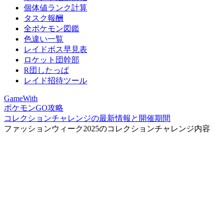
個体値ランク計算
タスク報酬
全ポケモン図鑑
色違い一覧
レイドボス早見表
ロケット団幹部
R団したっぱ
レイド招待ツール
GameWith
ポケモンGO攻略
コレクションチャレンジの最新情報と開催期間
ファッションウィーク2025のコレクションチャレンジ内容