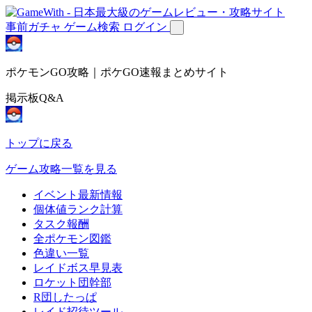
事前ガチャ
ゲーム検索
ログイン
ポケモンGO攻略｜ポケGO速報まとめサイト
掲示板Q&A
トップに戻る
ゲーム攻略一覧を見る
イベント最新情報
個体値ランク計算
タスク報酬
全ポケモン図鑑
色違い一覧
レイドボス早見表
ロケット団幹部
R団したっぱ
レイド招待ツール