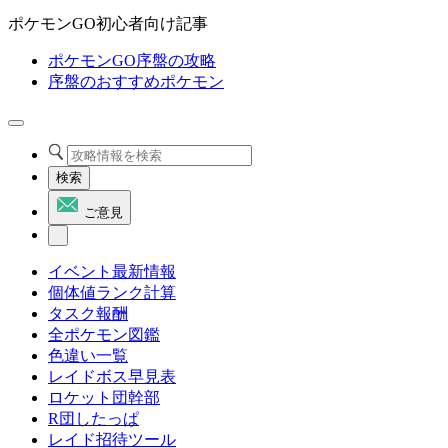
ポケモンGO初心者向け記事
ポケモンGO序盤の攻略
序盤のおすすめポケモン
検索
ご意見
イベント最新情報
個体値ランク計算
タスク報酬
全ポケモン図鑑
色違い一覧
レイドボス早見表
ロケット団幹部
R団したっぱ
レイド招待ツール