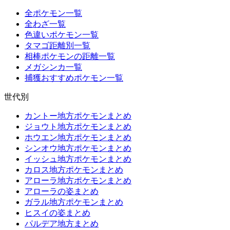
全ポケモン一覧
全わざ一覧
色違いポケモン一覧
タマゴ距離別一覧
相棒ポケモンの距離一覧
メガシンカ一覧
捕獲おすすめポケモン一覧
世代別
カントー地方ポケモンまとめ
ジョウト地方ポケモンまとめ
ホウエン地方ポケモンまとめ
シンオウ地方ポケモンまとめ
イッシュ地方ポケモンまとめ
カロス地方ポケモンまとめ
アローラ地方ポケモンまとめ
アローラの姿まとめ
ガラル地方ポケモンまとめ
ヒスイの姿まとめ
パルデア地方まとめ