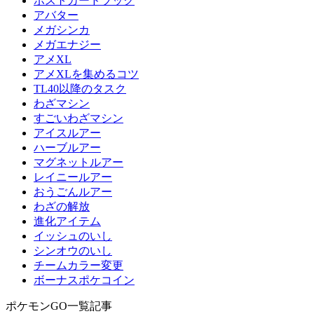
ポストカードブック
アバター
メガシンカ
メガエナジー
アメXL
アメXLを集めるコツ
TL40以降のタスク
わざマシン
すごいわざマシン
アイスルアー
ハーブルアー
マグネットルアー
レイニールアー
おうごんルアー
わざの解放
進化アイテム
イッシュのいし
シンオウのいし
チームカラー変更
ボーナスポケコイン
ポケモンGO一覧記事