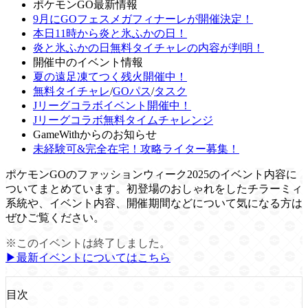
ポケモンGO最新情報
9月にGOフェスメガフィナーレが開催決定！
本日11時から炎と氷ふかの日！
炎と氷ふかの日無料タイチャレの内容が判明！
開催中のイベント情報
夏の遠足凍てつく残火開催中！
無料タイチャレ
/
GOパス
/
タスク
Jリーグコラボイベント開催中！
Jリーグコラボ無料タイムチャレンジ
GameWithからのお知らせ
未経験可&完全在宅！攻略ライター募集！
ポケモンGOのファッションウィーク2025のイベント内容に
ついてまとめています。初登場のおしゃれをしたチラーミィ
系統や、イベント内容、開催期間などについて気になる方は
ぜひご覧ください。
※このイベントは終了しました。
▶︎最新イベントについてはこちら
目次