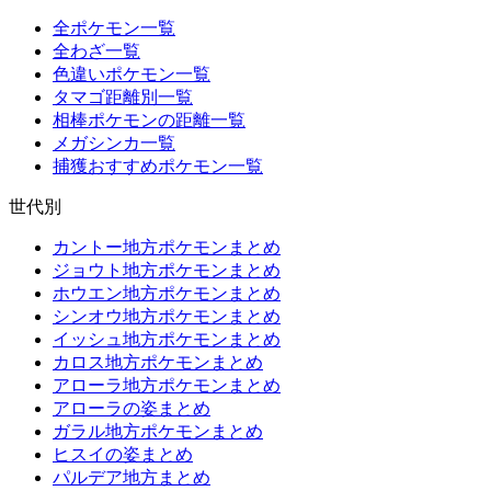
全ポケモン一覧
全わざ一覧
色違いポケモン一覧
タマゴ距離別一覧
相棒ポケモンの距離一覧
メガシンカ一覧
捕獲おすすめポケモン一覧
世代別
カントー地方ポケモンまとめ
ジョウト地方ポケモンまとめ
ホウエン地方ポケモンまとめ
シンオウ地方ポケモンまとめ
イッシュ地方ポケモンまとめ
カロス地方ポケモンまとめ
アローラ地方ポケモンまとめ
アローラの姿まとめ
ガラル地方ポケモンまとめ
ヒスイの姿まとめ
パルデア地方まとめ