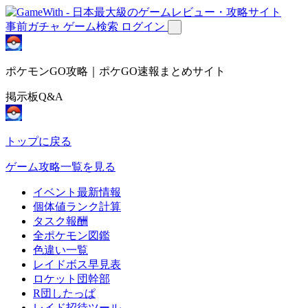
事前ガチャ
ゲーム検索
ログイン
ポケモンGO攻略｜ポケGO速報まとめサイト
掲示板Q&A
トップに戻る
ゲーム攻略一覧を見る
イベント最新情報
個体値ランク計算
タスク報酬
全ポケモン図鑑
色違い一覧
レイドボス早見表
ロケット団幹部
R団したっぱ
レイド招待ツール