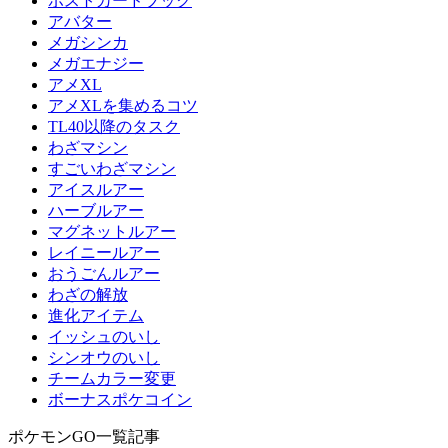
ポストカードブック
アバター
メガシンカ
メガエナジー
アメXL
アメXLを集めるコツ
TL40以降のタスク
わざマシン
すごいわざマシン
アイスルアー
ハーブルアー
マグネットルアー
レイニールアー
おうごんルアー
わざの解放
進化アイテム
イッシュのいし
シンオウのいし
チームカラー変更
ボーナスポケコイン
ポケモンGO一覧記事