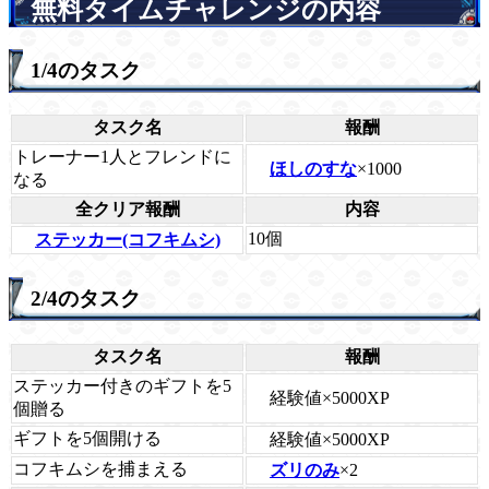
無料タイムチャレンジの内容
1/4のタスク
タスク名
報酬
トレーナー1人とフレンドに
ほしのすな
×1000
なる
全クリア報酬
内容
10個
ステッカー(コフキムシ)
2/4のタスク
タスク名
報酬
ステッカー付きのギフトを5
経験値×5000XP
個贈る
ギフトを5個開ける
経験値×5000XP
コフキムシを捕まえる
ズリのみ
×2