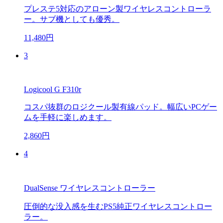
プレステ5対応のアローン製ワイヤレスコントローラ
ー。サブ機としても優秀。
11,480円
3
Logicool G F310r
コスパ抜群のロジクール製有線パッド。幅広いPCゲー
ムを手軽に楽しめます。
2,860円
4
DualSense ワイヤレスコントローラー
圧倒的な没入感を生むPS5純正ワイヤレスコントロー
ラー。