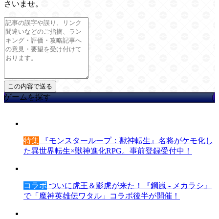
さいませ。
ゲームを探す
特集
『モンスターループ：獣神転生』名将がケモ化し
た異世界転生×獣神進化RPG。事前登録受付中！
コラボ
ついに虎王＆影虎が来た！『鋼嵐 - メカラシ』
で「魔神英雄伝ワタル」コラボ後半が開催！