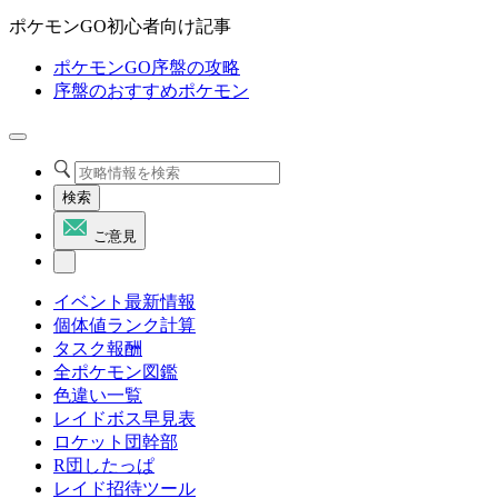
ポケモンGO初心者向け記事
ポケモンGO序盤の攻略
序盤のおすすめポケモン
検索
ご意見
イベント最新情報
個体値ランク計算
タスク報酬
全ポケモン図鑑
色違い一覧
レイドボス早見表
ロケット団幹部
R団したっぱ
レイド招待ツール