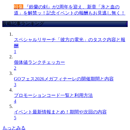
特集
『鈴蘭の剣』が2周年を迎え、新章「氷と血の
道」を解禁ッ！記念イベントの報酬もお見逃し無く！
攻略記事ランキング
スペシャルリサーチ「彼方の電光」のタスク内容と報
酬
1
個体値ランクチェッカー
2
GOフェス2026メガフィナーレの開催期間と内容
3
プロモーションコード一覧と利用方法
4
イベント最新情報まとめ！期間や次回の内容
5
もっとみる