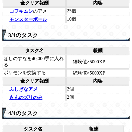
全クリア報酬
内容
25個
コフキムシ
のアメ
10個
モンスターボール
3/4のタスク
タスク名
報酬
ほしのすなを40,000手に入れ
経験値×5000XP
る
ポケモンを交換する
経験値×5000XP
全クリア報酬
内容
2個
ふしぎなアメ
2個
きんのズリのみ
4/4のタスク
タスク名
報酬