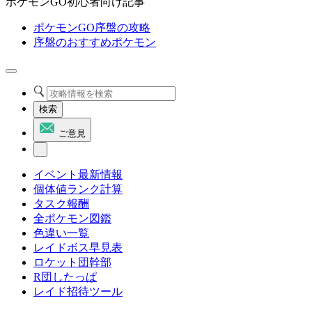
ポケモンGO初心者向け記事
ポケモンGO序盤の攻略
序盤のおすすめポケモン
検索
ご意見
イベント最新情報
個体値ランク計算
タスク報酬
全ポケモン図鑑
色違い一覧
レイドボス早見表
ロケット団幹部
R団したっぱ
レイド招待ツール