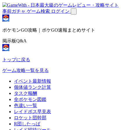
事前ガチャ
ゲーム検索
ログイン
ポケモンGO攻略｜ポケGO速報まとめサイト
掲示板Q&A
トップに戻る
ゲーム攻略一覧を見る
イベント最新情報
個体値ランク計算
タスク報酬
全ポケモン図鑑
色違い一覧
レイドボス早見表
ロケット団幹部
R団したっぱ
レイド招待ツール