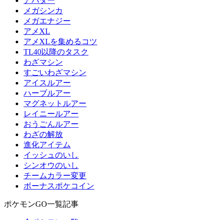
アバター
メガシンカ
メガエナジー
アメXL
アメXLを集めるコツ
TL40以降のタスク
わざマシン
すごいわざマシン
アイスルアー
ハーブルアー
マグネットルアー
レイニールアー
おうごんルアー
わざの解放
進化アイテム
イッシュのいし
シンオウのいし
チームカラー変更
ボーナスポケコイン
ポケモンGO一覧記事