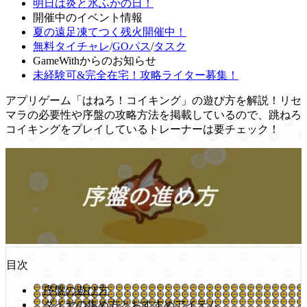
明日は炎と氷ふかの日！
開催中のイベント情報
夏の遠足凍てつく残火開催中！
無料タイチャレ
/
GOパス
/
タスク
GameWithからのお知らせ
未経験可&完全在宅！攻略ライター募集！
アプリゲーム「はねろ！コイキング」の遊び方を解説！リセ
マラの必要性や序盤の攻略方法を掲載しているので、跳ねろ
コイキングをプレイしているトレーナーは要チェック！
目次
序盤の遊び方
ダイヤの集め方とおすすめアイテム