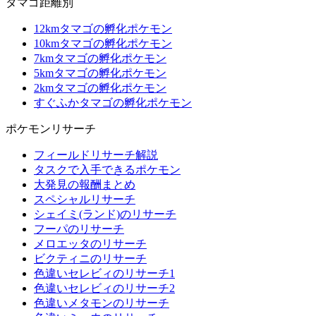
タマゴ距離別
12kmタマゴの孵化ポケモン
10kmタマゴの孵化ポケモン
7kmタマゴの孵化ポケモン
5kmタマゴの孵化ポケモン
2kmタマゴの孵化ポケモン
すぐふかタマゴの孵化ポケモン
ポケモンリサーチ
フィールドリサーチ解説
タスクで入手できるポケモン
大発見の報酬まとめ
スペシャルリサーチ
シェイミ(ランド)のリサーチ
フーパのリサーチ
メロエッタのリサーチ
ビクティニのリサーチ
色違いセレビィのリサーチ1
色違いセレビィのリサーチ2
色違いメタモンのリサーチ