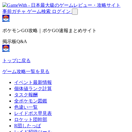
事前ガチャ
ゲーム検索
ログイン
ポケモンGO攻略｜ポケGO速報まとめサイト
掲示板Q&A
トップに戻る
ゲーム攻略一覧を見る
イベント最新情報
個体値ランク計算
タスク報酬
全ポケモン図鑑
色違い一覧
レイドボス早見表
ロケット団幹部
R団したっぱ
レイド招待ツール