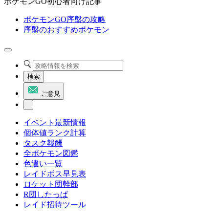
ポケモンGO初心者向け記事
ポケモンGO序盤の攻略
序盤のおすすめポケモン
検索
ご意見
イベント最新情報
個体値ランク計算
タスク報酬
全ポケモン図鑑
色違い一覧
レイドボス早見表
ロケット団幹部
R団したっぱ
レイド招待ツール