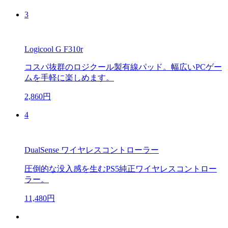
3
Logicool G F310r
コスパ抜群のロジクール製有線パッド。幅広いPCゲー
ムを手軽に楽しめます。
2,860円
4
DualSense ワイヤレスコントローラー
圧倒的な没入感を生むPS5純正ワイヤレスコントロー
ラー。
11,480円