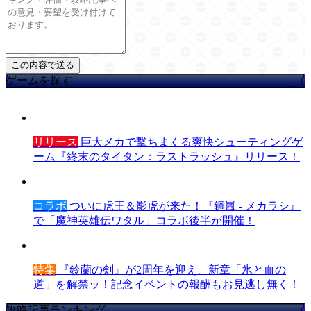
ゲームを探す
リリース
巨大メカで撃ちまくる爽快シューティングゲ
ーム『終末のタイタン：ラストラッシュ』リリース！
コラボ
ついに虎王＆影虎が来た！『鋼嵐 - メカラシ』
で「魔神英雄伝ワタル」コラボ後半が開催！
特集
『鈴蘭の剣』が2周年を迎え、新章「氷と血の
道」を解禁ッ！記念イベントの報酬もお見逃し無く！
攻略記事ランキング