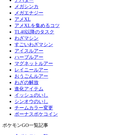
アバター
メガシンカ
メガエナジー
アメXL
アメXLを集めるコツ
TL40以降のタスク
わざマシン
すごいわざマシン
アイスルアー
ハーブルアー
マグネットルアー
レイニールアー
おうごんルアー
わざの解放
進化アイテム
イッシュのいし
シンオウのいし
チームカラー変更
ボーナスポケコイン
ポケモンGO一覧記事