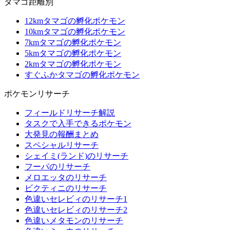
タマゴ距離別
12kmタマゴの孵化ポケモン
10kmタマゴの孵化ポケモン
7kmタマゴの孵化ポケモン
5kmタマゴの孵化ポケモン
2kmタマゴの孵化ポケモン
すぐふかタマゴの孵化ポケモン
ポケモンリサーチ
フィールドリサーチ解説
タスクで入手できるポケモン
大発見の報酬まとめ
スペシャルリサーチ
シェイミ(ランド)のリサーチ
フーパのリサーチ
メロエッタのリサーチ
ビクティニのリサーチ
色違いセレビィのリサーチ1
色違いセレビィのリサーチ2
色違いメタモンのリサーチ