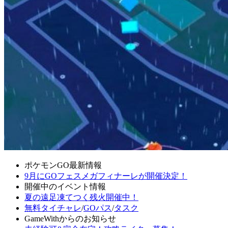
ポケモンGO最新情報
9月にGOフェスメガフィナーレが開催決定！
開催中のイベント情報
夏の遠足凍てつく残火開催中！
無料タイチャレ
/
GOパス
/
タスク
GameWithからのお知らせ