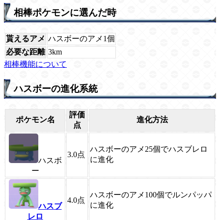
相棒ポケモンに選んだ時
貰えるアメ
ハスボーのアメ1個
必要な距離
3km
相棒機能について
ハスボーの進化系統
評価
ポケモン名
進化方法
点
ハスボーのアメ25個でハスブレロ
3.0
点
に進化
ハスボ
ー
ハスボーのアメ100個でルンパッパ
4.0
点
に進化
ハスブ
レロ