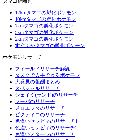
タマゴ距離別
12kmタマゴの孵化ポケモン
10kmタマゴの孵化ポケモン
7kmタマゴの孵化ポケモン
5kmタマゴの孵化ポケモン
2kmタマゴの孵化ポケモン
すぐふかタマゴの孵化ポケモン
ポケモンリサーチ
フィールドリサーチ解説
タスクで入手できるポケモン
大発見の報酬まとめ
スペシャルリサーチ
シェイミ(ランド)のリサーチ
フーパのリサーチ
メロエッタのリサーチ
ビクティニのリサーチ
色違いセレビィのリサーチ1
色違いセレビィのリサーチ2
色違いメタモンのリサーチ