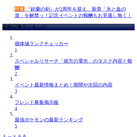
特集
『鈴蘭の剣』が2周年を迎え、新章「氷と血の
道」を解禁ッ！記念イベントの報酬もお見逃し無く！
攻略記事ランキング
個体値ランクチェッカー
1
スペシャルリサーチ「彼方の電光」のタスク内容と報
酬
2
イベント最新情報まとめ！期間や次回の内容
3
フレンド募集掲示板
4
最強ポケモンの最新ランキング
5
もっとみる