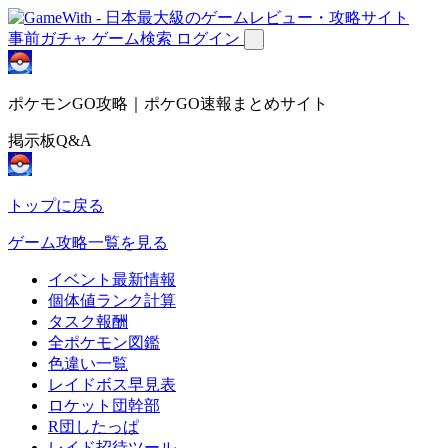
事前ガチャ
ゲーム検索
ログイン
ポケモンGO攻略｜ポケGO速報まとめサイト
掲示板Q&A
トップに戻る
ゲーム攻略一覧を見る
イベント最新情報
個体値ランク計算
タスク報酬
全ポケモン図鑑
色違い一覧
レイドボス早見表
ロケット団幹部
R団したっぱ
レイド招待ツール