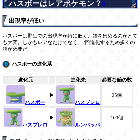
ハスボーはレアポケモン？
0
出現率が低い
ハスボーは野生での出現率が特に低く、飴を集めるのがとて
も大変。しかもレアなだけでなく、2回進化するため多くの
飴が必要だ。
ハスボーの進化系
進化元
進化先
必要な飴の数
▶
25個
ハスボー
ハスブレロ
▶
100個
ハスブレロ
ルンパッパ