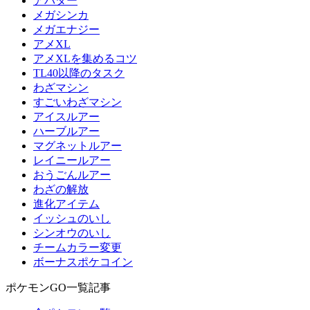
アバター
メガシンカ
メガエナジー
アメXL
アメXLを集めるコツ
TL40以降のタスク
わざマシン
すごいわざマシン
アイスルアー
ハーブルアー
マグネットルアー
レイニールアー
おうごんルアー
わざの解放
進化アイテム
イッシュのいし
シンオウのいし
チームカラー変更
ボーナスポケコイン
ポケモンGO一覧記事