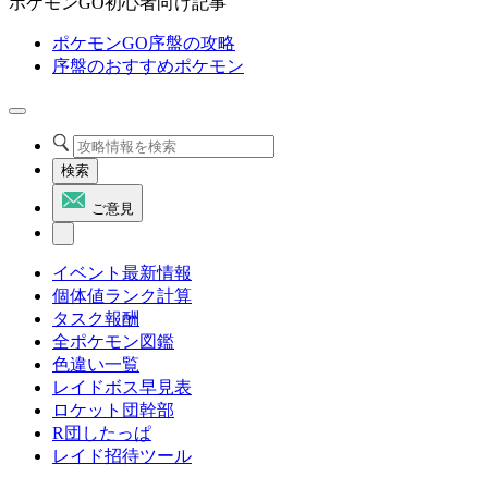
ポケモンGO初心者向け記事
ポケモンGO序盤の攻略
序盤のおすすめポケモン
検索
ご意見
イベント最新情報
個体値ランク計算
タスク報酬
全ポケモン図鑑
色違い一覧
レイドボス早見表
ロケット団幹部
R団したっぱ
レイド招待ツール