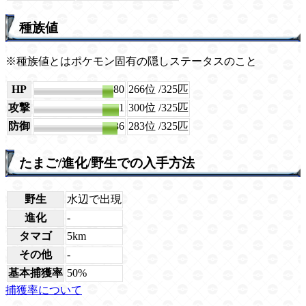
種族値
※種族値とはポケモン固有の隠しステータスのこと
HP
80
266位
/325匹
攻撃
71
300位
/325匹
防御
86
283位
/325匹
たまご/進化/野生での入手方法
野生
水辺で出現
進化
-
タマゴ
5km
その他
-
基本捕獲率
50%
捕獲率について