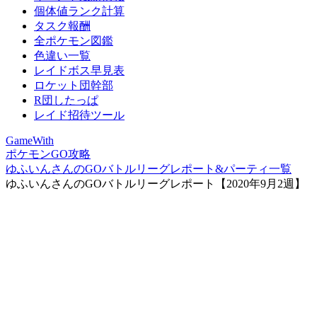
個体値ランク計算
タスク報酬
全ポケモン図鑑
色違い一覧
レイドボス早見表
ロケット団幹部
R団したっぱ
レイド招待ツール
GameWith
ポケモンGO攻略
ゆふいんさんのGOバトルリーグレポート&パーティ一覧
ゆふいんさんのGOバトルリーグレポート【2020年9月2週】