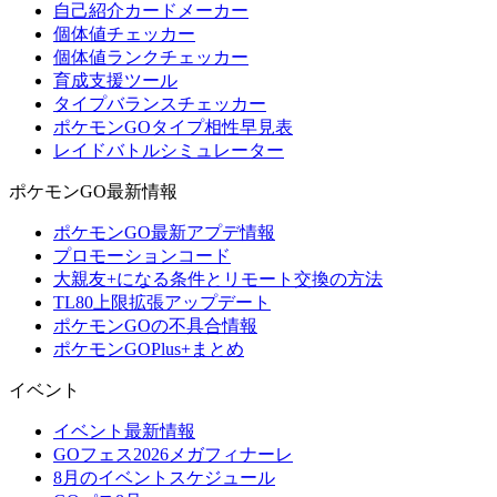
自己紹介カードメーカー
個体値チェッカー
個体値ランクチェッカー
育成支援ツール
タイプバランスチェッカー
ポケモンGOタイプ相性早見表
レイドバトルシミュレーター
ポケモンGO最新情報
ポケモンGO最新アプデ情報
プロモーションコード
大親友+になる条件とリモート交換の方法
TL80上限拡張アップデート
ポケモンGOの不具合情報
ポケモンGOPlus+まとめ
イベント
イベント最新情報
GOフェス2026メガフィナーレ
8月のイベントスケジュール