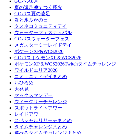
GOパス8月
夏の遠足凍てつく残火
GOパス夏の遠足
炎と氷ふかの日
クスネコミュニティデイ
ウォーターフェスティバル
GOパスウォーターフェス
メガスターミーレイドデイ
ポケモンXP&WCS2026
GOパスポケモンXP＆WCS2026
ポケモンXP＆WCS2026Twitchタイムチャレンジ
ワイルドエリア2026
コミュニティデイまとめ
おひろめ
大発見
マックスマンデー
ウィークリーチャレンジ
スポットライトアワー
レイドアワー
スペシャルリサーチまとめ
タイムチャレンジまとめ
選べるタイムチャレンジまとめ